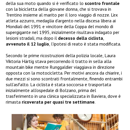
della sua moto quando si è verificato lo
scontro frontale
con la bicicletta della giovane donna, che si trovava in
Trentino insieme al marito per il loro viaggio di nozze. L’ex
atleta azzurro, medaglia d’argento nella discesa libera ai
Mondiali del 1991 e vincitore della Coppa del mondo di
supergigante nel 1995, inizialmente risultava indagato per
lesioni stradali, ma dopo il
decesso della ciclista
,
avvenuto il 12 luglio
, l’ipotesi di reato è stata modificata.
Secondo le prime ricostruzioni della polizia locale, Laura
Viktoria Härtig stava percorrendo il tratto in sella alla
mountain bike mentre Runggaldier viaggiava in direzione
opposta con la motocicletta. Per motivi ancora da chiarire, i
due mezzi si sono scontrati frontalmente, finendo entrambi
sull’asfalto. La ciclista è stata soccorsa e trasportata
inizialmente all’ospedale di Bolzano, prima del
trasferimento in una clinica specializzata in Baviera, dove è
rimasta
ricoverata per quasi tre settimane
.