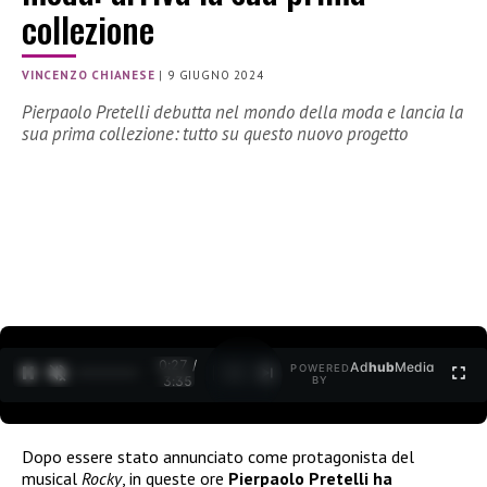
collezione
VINCENZO CHIANESE
|
9 GIUGNO 2024
Pierpaolo Pretelli debutta nel mondo della moda e lancia la
sua prima collezione: tutto su questo nuovo progetto
0:28 /
Ad
hub
Media
POWERED
1
/
2
3:35
BY
Dopo essere stato annunciato come protagonista del
musical
Rocky
, in queste ore
Pierpaolo Pretelli ha