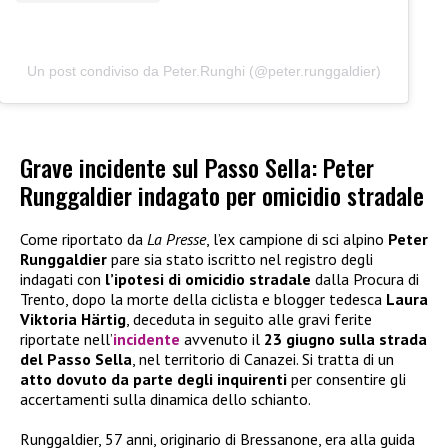
Un post condiviso da Peter.Runghi (@peter.runggaldier)
Grave incidente sul Passo Sella: Peter
Runggaldier indagato per omicidio stradale
Come riportato da
La Presse
, l’ex campione di sci alpino
Peter
Runggaldier
pare sia stato iscritto nel registro degli
indagati con
l’ipotesi di omicidio stradale
dalla Procura di
Trento, dopo la morte della ciclista e blogger tedesca
Laura
Viktoria Härtig
, deceduta in seguito alle gravi ferite
riportate nell’
incidente
avvenuto il
23 giugno sulla strada
del Passo Sella
, nel territorio di Canazei. Si tratta di un
atto dovuto da parte degli inquirenti
per consentire gli
accertamenti sulla dinamica dello schianto.
Runggaldier, 57 anni, originario di Bressanone, era alla guida