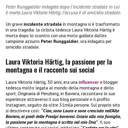
Peter Runggaldier indagato dopo l’incidente stradale in cui
è morta Laura Viktoria Härtig: l’accusa è di omicidio stradale.
Un grave
incidente stradale
in montagna si è trasformato
in una tragedia: la ciclista tedesca Laura Viktoria Härtig è
morta dopo lo scontro con una moto guidata dall’ex
campione azzurro
Peter Runggaldier
, ora indagato per
omicidio stradale.
Laura Viktoria Härtig, la passione per la
montagna e il racconto sui social
Laura Viktoria Härtig, 30 anni, era una
influencer
e blogger
tedesca molto legata al mondo della montagna e dello
sport. Originaria di Penzberg, in Baviera, raccontava le sue
esperienze attraverso il suo blog personale e il profilo
Instagram, seguito da oltre 51mila persone. Sul proprio sito
si descriveva così:
“
Ciao, sono Laura e sono cresciuta nell’Alta
Baviera, ai piedi delle Prealpi bavaresi. Grazie alla mia famiglia,
la passione per la montagna è scritta nel mio Dna
”
. Il suo
ultimo contenuto sui social, intitolato
“
Cordata per la vita
”
,