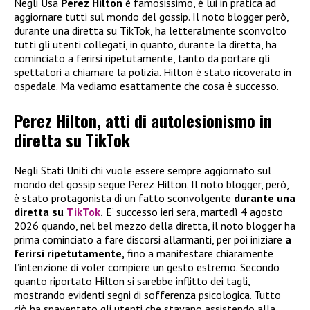
Negli Usa
Perez Hilton
è famosissimo, è lui in pratica ad
aggiornare tutti sul mondo del gossip. Il noto blogger però,
durante una diretta su TikTok, ha letteralmente sconvolto
tutti gli utenti collegati, in quanto, durante la diretta, ha
cominciato a ferirsi ripetutamente, tanto da portare gli
spettatori a chiamare la polizia. Hilton è stato ricoverato in
ospedale. Ma vediamo esattamente che cosa è successo.
Perez Hilton, atti di autolesionismo in
diretta su TikTok
Negli Stati Uniti chi vuole essere sempre aggiornato sul
mondo del gossip segue Perez Hilton. Il noto blogger, però,
è stato protagonista di un fatto sconvolgente
durante una
diretta su
TikTok
.
E’ successo ieri sera, martedì 4 agosto
2026 quando, nel bel mezzo della diretta, il noto blogger ha
prima cominciato a fare discorsi allarmanti, per poi iniziare
a
ferirsi ripetutamente,
fino a manifestare chiaramente
l’intenzione di voler compiere un gesto estremo. Secondo
quanto riportato Hilton si sarebbe inflitto dei tagli,
mostrando evidenti segni di sofferenza psicologica. Tutto
ciò ha spaventato gli utenti che stavano assistendo alla