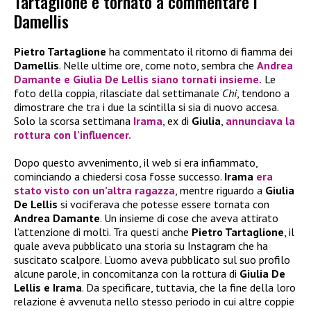
Tartaglione è tornato a commentare i
Damellis
Pietro Tartaglione
ha commentato il ritorno di fiamma dei
Damellis
. Nelle ultime ore, come noto, sembra che
Andrea
Damante e Giulia De Lellis
siano tornati insieme.
Le
foto della coppia, rilasciate dal settimanale
Chi
, tendono a
dimostrare che tra i due la scintilla si sia di nuovo accesa.
Solo la scorsa settimana
Irama
, ex di
Giulia
,
annunciava la
rottura con l’influencer.
Dopo questo avvenimento, il web si era infiammato,
cominciando a chiedersi cosa fosse successo.
Irama
era
stato visto con un’altra ragazza
, mentre riguardo a
Giulia
De Lellis
si vociferava che potesse essere tornata con
Andrea Damante
. Un insieme di cose che aveva attirato
l’attenzione di molti. Tra questi anche
Pietro Tartaglione
, il
quale aveva pubblicato una storia su Instagram che ha
suscitato scalpore. L’uomo aveva pubblicato sul suo profilo
alcune parole, in concomitanza con la rottura di
Giulia De
Lellis e Irama
. Da specificare, tuttavia, che la fine della loro
relazione è avvenuta nello stesso periodo in cui altre coppie