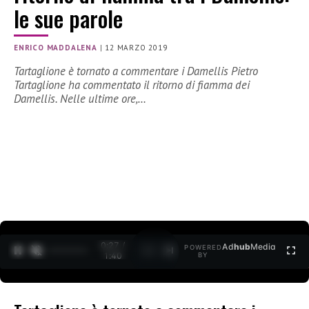
le sue parole
ENRICO MADDALENA
|
12 MARZO 2019
Tartaglione è tornato a commentare i Damellis Pietro
Tartaglione ha commentato il ritorno di fiamma dei
Damellis. Nelle ultime ore,…
0:27 /
Ad
hub
Media
POWERED
1
/
2
1:40
BY