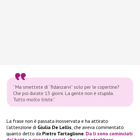
“Ma smettete di “fidanzarvi” solo per le copertine?
Che poi durate 15 giorni. La gente non è stupida.
Tutto molto triste.”
La frase non è passata inosservata e ha attirato
l’attenzione di
Giulia De Lellis
, che aveva commentato
quanto detto da
Pietro Tartaglione
.
Da lì sono cominciati
dei botta e risposta social, che oggi potrebbero