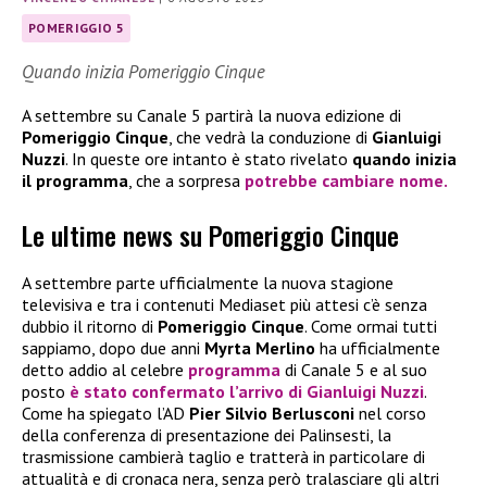
POMERIGGIO 5
Quando inizia Pomeriggio Cinque
A settembre su Canale 5 partirà la nuova edizione di
Pomeriggio Cinque
, che vedrà la conduzione di
Gianluigi
Nuzzi
. In queste ore intanto è stato rivelato
quando inizia
il programma
, che a sorpresa
potrebbe cambiare nome
.
Le ultime news su Pomeriggio Cinque
A settembre parte ufficialmente la nuova stagione
televisiva e tra i contenuti Mediaset più attesi c’è senza
dubbio il ritorno di
Pomeriggio Cinque
. Come ormai tutti
sappiamo, dopo due anni
Myrta Merlino
ha ufficialmente
detto addio al celebre
programma
di Canale 5 e al suo
posto
è stato confermato l’arrivo di
Gianluigi Nuzzi
.
Come ha spiegato l’AD
Pier Silvio Berlusconi
nel corso
della conferenza di presentazione dei Palinsesti, la
trasmissione cambierà taglio e tratterà in particolare di
attualità e di cronaca nera, senza però tralasciare gli altri