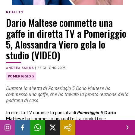
REALITY
Dario Maltese commette una
gaffe in diretta TV a Pomeriggio
5, Alessandra Viero gela lo
studio (VIDEO)
ANDREA SANNA
|
28 GIUGNO 2025
POMERIGGIO 5
Durante la diretta di Pomeriggio 5 Dario Maltese ha
commesso una gaffe, che ha trovato la pronta reazione della
padrona di casa
In diretta TV durante la puntata di
Pomeriggio 5
Dario
Maltese
ha commesso una gaffe. La conduttrice
Alessandra Viero
ha gelato lo studio con la sua reazione.
Cosa è successo.