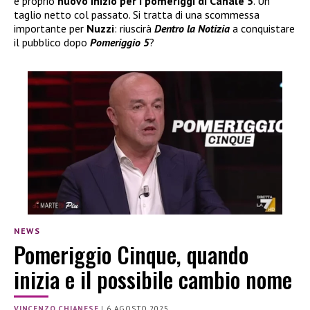
e proprio
nuovo inizio per i pomeriggi di Canale 5
. Un
taglio netto col passato. Si tratta di una scommessa
importante per
Nuzzi
: riuscirà
Dentro la Notizia
a conquistare
il pubblico dopo
Pomeriggio 5
?
NEWS
Pomeriggio Cinque, quando
inizia e il possibile cambio nome
VINCENZO CHIANESE
|
6 AGOSTO 2025