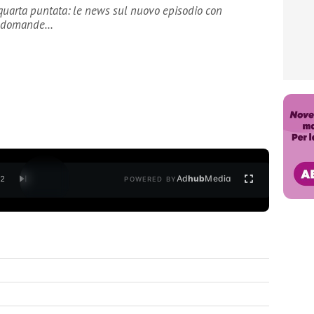
uarta puntata: le news sul nuovo episodio con
 fa domande…
Ad
hub
Media
/
2
POWERED BY