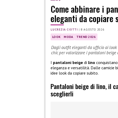
Come abbinare i pant
eleganti da copiare 
LUCREZIA CIOTTI
|
8 AGOSTO 2026
LOOK
MODA
TREND 2026
Dagli outfit eleganti da ufficio ai look
chic per valorizzare i pantaloni beige d
I
pantaloni beige
di
lino
conquistano 
eleganza e versatilità. Dalle camicie bi
idee look da copiare subito.
Pantaloni beige di lino, il 
sceglierli