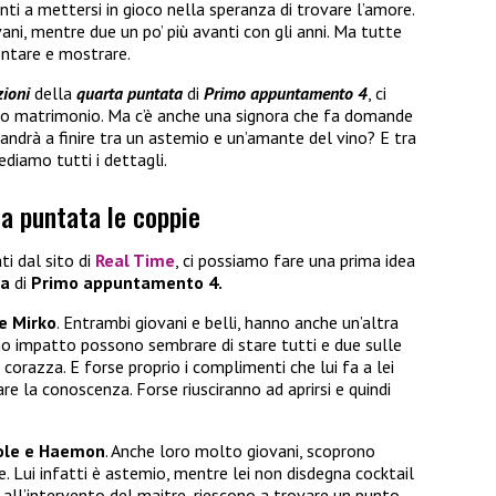
nti a mettersi in gioco nella speranza di trovare l’amore.
i, mentre due un po’ più avanti con gli anni. Ma tutte
ontare e mostrare.
zioni
della
quarta puntata
di
Primo appuntamento 4
, ci
imo matrimonio. Ma c’è anche una signora che fa domande
 andrà a finire tra un astemio e un’amante del vino? E tra
ediamo tutti i dettagli.
a puntata le coppie
ati dal sito di
Real Time
, ci possiamo fare una prima idea
ta
di
Primo appuntamento 4.
 e Mirko
. Entrambi giovani e belli, hanno anche un’altra
mo impatto possono sembrare di stare tutti e due sulle
corazza. E forse proprio i complimenti che lui fa a lei
e la conoscenza. Forse riusciranno ad aprirsi e quindi
ole e Haemon
. Anche loro molto giovani, scoprono
. Lui infatti è astemio, mentre lei non disdegna cocktail
all’intervento del maitre, riescono a trovare un punto