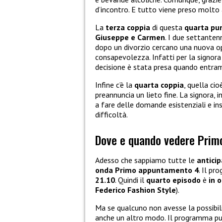
d’incontro. E tutto viene preso molto 
La
terza coppia
di questa
quarta pu
Giuseppe e Carmen
. I due settanten
dopo un divorzio cercano una nuova op
consapevolezza. Infatti per la signora
decisione è stata presa quando entram
Infine c’è la
quarta coppia
, quella ci
preannuncia un lieto fine. La signora, 
a fare delle domande esistenziali e ins
difficoltà.
Dove e quando vedere Pri
Adesso che sappiamo tutte le
antici
onda Primo appuntamento 4
. Il p
21.10
. Quindi il
quarto episodo
è
in 
Federico Fashion Style
).
Ma se qualcuno non avesse la possibili
anche un altro modo. Il programma pu