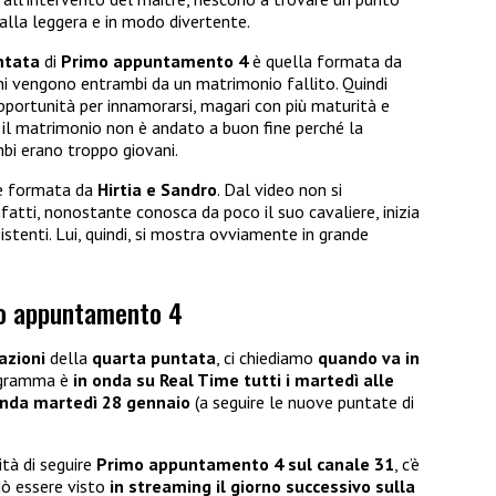
alla leggera e in modo divertente.
ntata
di
Primo appuntamento 4
è quella formata da
ni vengono entrambi da un matrimonio fallito. Quindi
portunità per innamorarsi, magari con più maturità e
 il matrimonio non è andato a buon fine perché la
bi erano troppo giovani.
oè formata da
Hirtia e Sandro
. Dal video non si
infatti, nonostante conosca da poco il suo cavaliere, inizia
istenti. Lui, quindi, si mostra ovviamente in grande
mo appuntamento 4
pazioni
della
quarta puntata
, ci chiediamo
quando va in
rogramma è
in onda su Real Time tutti i martedì alle
onda martedì 28 gennaio
(a seguire le nuove puntate di
tà di seguire
Primo appuntamento 4 sul canale 31
, c’è
ò essere visto
in streaming il giorno successivo sulla