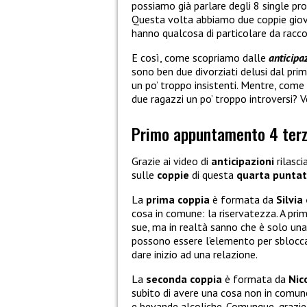
possiamo già parlare degli 8 single pro
Questa volta abbiamo due coppie giovan
hanno qualcosa di particolare da racc
E così, come scopriamo dalle
anticipa
sono ben due divorziati delusi dal pr
un po’ troppo insistenti. Mentre, come
due ragazzi un po’ troppo introversi? V
Primo appuntamento 4 terz
Grazie ai video di
anticipazioni
rilasci
sulle
coppie
di questa
quarta punta
La
prima coppia
è formata da
Silvia
cosa in comune: la riservatezza. A pri
sue, ma in realtà sanno che è solo una 
possono essere l’elemento per sbloccar
dare inizio ad una relazione.
La
seconda coppia
è formata da
Nic
subito di avere una cosa non in comune
e bevande alcoliche. Comunque, grazie 