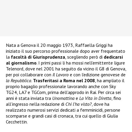
Nata a Genova il 20 maggio 1973, Raffaella Griggi ha
iniziato il suo percorso professionale dopo aver frequentato
la
facoltà di Giurisprudenza
, scegliendo però di
dedicarsi
al giornalismo
. I primi passi li ha mossi nell’emittente ligure
Telenord, dove nel 2001 ha seguito da vicino il G8 di Genova,
per poi collaborare con
Il Lavoro
e con l’edizione genovese de
la Repubblica
.
Trasferitasi a Roma nel 2008
, ha ampliato il
proprio bagaglio professionale lavorando anche con Sky
TG24, LA7 e TGCom, prima dell’approdo in Rai. Per circa sei
anni è stata inviata tra
Unomattina
e
La Vita in Diretta
, fino
all’ingresso nella redazione di
Chi l’ha visto?
, dove ha
realizzato numerosi servizi dedicati a femminicidi, persone
scomparse e grandi casi di cronaca, tra cui quello di Giulia
Cecchettin.