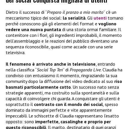
Dietro il successo di “
Preparo il pranzo a mio marito
” c’è un
meccanismo tipico dei social:
la serialità
. Gli
utenti
tornano
perché conoscono già gli elementi del format e
vogliono
vedere una nuova puntata
di una storia ormai familiare. Il
contenitore con i fiori, gli ingredienti improbabili, il momento
dell’assemblaggio e le reazioni del pubblico diventano una
sequenza riconoscibile, quasi come accade con una serie
televisiva.
Il fenomeno è arrivato anche in televisione
, entrando
nella classifica “
Social Top Ten
” di
Propaganda Live
. Claudia ha
condiviso con entusiasmo il momento, ringraziando la sua
community dopo la diffusione del video dedicato al suo
riso
basmati particolarmente cotto
. Un successo nato senza
strategie apparenti, ma costruito sulla spontaneità e sulla
capacità di coinvolgere chi guarda. A conquistare gli utenti è
soprattutto il
contrasto con il mondo dei social
, spesso
dominato da immagini perfette e vite apparentemente
impeccabili. Le schiscette di Claudia rappresentano l’esatto
opposto: sono
imperfette, casalinghe e proprio per
questo riconoscibili
. Il marito, destinatario di quei pranzi