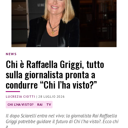
NEWS
Chi è Raffaella Griggi, tutto
sulla giornalista pronta a
condurre “Chi l’ha visto?”
LUCREZIA CIOTTI
|
28 LUGLIO 2026
CHI L'HA VISTO?
RAI
TV
Il dopo Sciarelli entra nel vivo: la giornalista Rai Raffaella
Griggi potrebbe guidare il futuro di Chi l’ha visto?. Ecco chi
è.