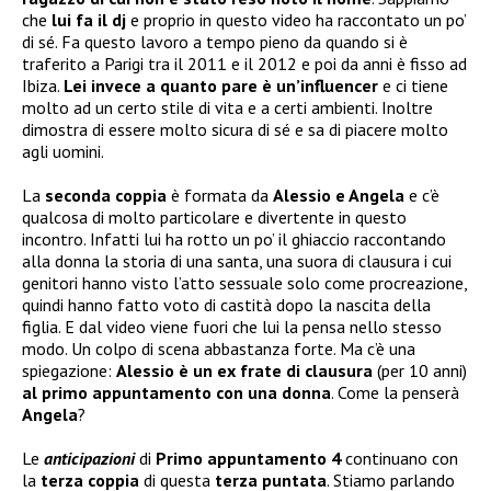
che
lui fa il dj
e proprio in questo video ha raccontato un po’
di sé. Fa questo lavoro a tempo pieno da quando si è
traferito a Parigi tra il 2011 e il 2012 e poi da anni è fisso ad
Ibiza.
Lei invece a quanto pare è un’influencer
e ci tiene
molto ad un certo stile di vita e a certi ambienti. Inoltre
dimostra di essere molto sicura di sé e sa di piacere molto
agli uomini.
La
seconda coppia
è formata da
Alessio e Angela
e c’è
qualcosa di molto particolare e divertente in questo
incontro. Infatti lui ha rotto un po’ il ghiaccio raccontando
alla donna la storia di una santa, una suora di clausura i cui
genitori hanno visto l’atto sessuale solo come procreazione,
quindi hanno fatto voto di castità dopo la nascita della
figlia. E dal video viene fuori che lui la pensa nello stesso
modo. Un colpo di scena abbastanza forte. Ma c’è una
spiegazione:
Alessio è un ex frate di clausura
(per 10 anni)
al primo appuntamento con una donna
. Come la penserà
Angela
?
Le
anticipazioni
di
Primo appuntamento 4
continuano con
la
terza coppia
di questa
terza puntata
. Stiamo parlando