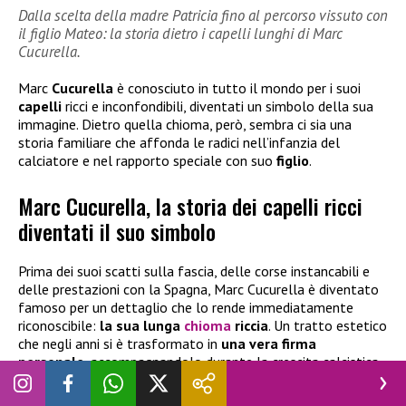
Dalla scelta della madre Patricia fino al percorso vissuto con
il figlio Mateo: la storia dietro i capelli lunghi di Marc
Cucurella.
Marc
Cucurella
è conosciuto in tutto il mondo per i suoi
capelli
ricci e inconfondibili, diventati un simbolo della sua
immagine. Dietro quella chioma, però, sembra ci sia una
storia familiare che affonda le radici nell’infanzia del
calciatore e nel rapporto speciale con suo
figlio
.
Marc Cucurella, la storia dei capelli ricci
diventati il suo simbolo
Prima dei suoi scatti sulla fascia, delle corse instancabili e
delle prestazioni con la Spagna, Marc Cucurella è diventato
famoso per un dettaglio che lo rende immediatamente
riconoscibile:
la sua lunga
chioma
riccia
. Un tratto estetico
che negli anni si è trasformato in
una vera firma
personale
, accompagnandolo durante la crescita calcistica
fino ai palcoscenici più importanti. Il terzino spagnolo è oggi
considerato uno degli esterni più completi del panorama