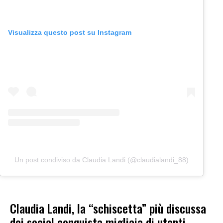
Visualizza questo post su Instagram
Un post condiviso da Claudia Landi (@claudialandi_88)
Claudia Landi, la “schiscetta” più discussa
dei social conquista migliaia di utenti