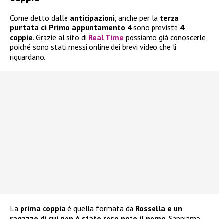
Come detto dalle
anticipazioni
, anche per la
terza
puntata di Primo appuntamento 4
sono previste
4
coppie
. Grazie al sito di
Real Time
possiamo già conoscerle,
poiché sono stati messi online dei brevi video che li
riguardano.
La
prima coppia
è quella formata da
Rossella e un
ragazzo di cui non è stato reso noto il nome
. Sappiamo