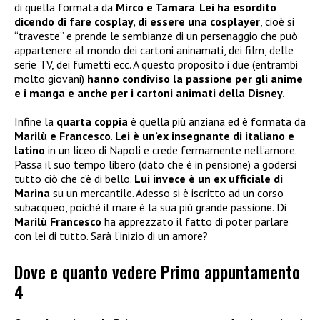
di quella formata da
Mirco e Tamara
.
Lei ha esordito
dicendo di fare cosplay, di essere una cosplayer
, cioè si
“traveste” e prende le sembianze di un persenaggio che può
appartenere al mondo dei cartoni aninamati, dei film, delle
serie TV, dei fumetti ecc. A questo proposito i due (entrambi
molto giovani)
hanno condiviso la passione per gli anime
e i manga e anche per i cartoni animati della Disney.
Infine la
quarta coppia
è quella più anziana ed è formata da
Marilù e Francesco
.
Lei è un’ex insegnante di italiano e
latino
in un liceo di Napoli e crede fermamente nell’amore.
Passa il suo tempo libero (dato che è in pensione) a godersi
tutto ciò che c’è di bello.
Lui invece è un ex ufficiale di
Marina
su un mercantile. Adesso si è iscritto ad un corso
subacqueo, poiché il mare è la sua più grande passione. Di
Marilù Francesco
ha apprezzato il fatto di poter parlare
con lei di tutto. Sarà l’inizio di un amore?
Dove e quanto vedere Primo appuntamento
4