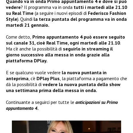
Quando va in onda Primo appuntamento 4 e dove si può
vedere
? Il programma va in onda
tutti i martedì alle 21.10
su Real Time
(a seguire i nuovi episodi di
Federisco Fashion
Style
). Quindi
la terza puntata del programma va in onda
martedì 21 gennaio.
Come detto,
Primo appuntamento 4 può essere seguito
sul canale 31, cioè Real Time, ogni martedì alle 21.10
.
Ma c’è anche la possibilità di
seguirlo in streaming il
giorno successivo alla messa in onda grazie alla
piattaforma DPlay.
E se qualcuno vuole vedere
la nuova puntanta in
anteprima
, c’è
DPlay Plus
, la piattaforma a pagamento che
dà la possibilità di
vedere la nuova puntata dello show
una settimana prima della messa in onda.
Continuante a seguirci per tutte le
anticipazioni su Primo
appuntamento 4.