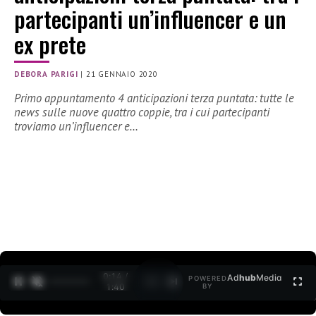
partecipanti un’influencer e un
ex prete
DEBORA PARIGI
|
21 GENNAIO 2020
Primo appuntamento 4 anticipazioni terza puntata: tutte le
news sulle nuove quattro coppie, tra i cui partecipanti
troviamo un’influencer e…
0:15 /
Ad
hub
Media
POWERED
1
/
2
1:40
BY