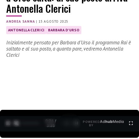
Antonella Clerici
ANDREA SANNA
|
15 AGOSTO 2025
ANTONELLA CLERICI
BARBARA D'URSO
Inizialmente pensato per Barbara d’Urso il programma Rai è
saltato e al suo posto, a quanto pare, vedremo Antonella
Clerici
0:27 /
Ad
hub
Media
POWERED
1
/
2
3:35
BY