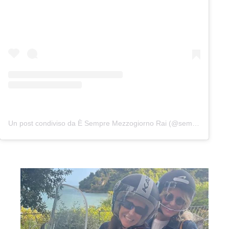
Un post condiviso da È Sempre Mezzogiorno Rai (@sempremezzogiornorai)