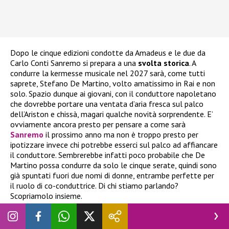
Dopo le cinque edizioni condotte da Amadeus e le due da
Carlo Conti Sanremo si prepara a una
svolta storica
. A
condurre la kermesse musicale nel 2027 sarà, come tutti
saprete, Stefano De Martino, volto amatissimo in Rai e non
solo. Spazio dunque ai giovani, con il conduttore napoletano
che dovrebbe portare una ventata d’aria fresca sul palco
dell’Ariston e chissà, magari qualche novità sorprendente. E’
ovviamente ancora presto per pensare a come sarà
Sanremo
il prossimo anno ma non è troppo presto per
ipotizzare invece chi potrebbe esserci sul palco ad affiancare
il conduttore. Sembrerebbe infatti poco probabile che De
Martino possa condurre da solo le cinque serate, quindi sono
già spuntati fuori due nomi di donne, entrambe perfette per
il ruolo di co-conduttrice. Di chi stiamo parlando?
Scopriamolo insieme.
Sanremo 2027, “due donne” intorno a De