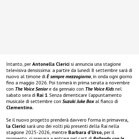
Intanto, per
Antonella Clerici
si annuncia una stagione
televisiva densissima: a partire da lunedì 8 settembre sarà di
nuovo al timone di
È sempre mezzogiorno
, in onda ogni giorno
fino a maggio 2026. Poi tornerà in prima serata a novembre
con
The Voice Senior
e da gennaio con
The Voice Kids
nel
sabato sera di
Rai 1
. Senza dimenticare l’appuntamento
musicale di settembre con
Suzuki Juke Box
al fianco di
Clementino.
Se il nuovo progetto prenderà davvero forma in primavera
,
la Clerici
sarà uno dei volti più presenti della Rai nella
stagione 2025-2026, mentre
Barbara d’Urso,
per il
momento, si prepara a entrare nel cast di
Ballando con le