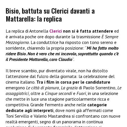
Bisio, battuta su Clerici davanti a
Mattarella: la replica
La replica di Antonella
Clerici
non si è fatta attendere
ed
è arrivata poche ore dopo durante la trasmissione
È Sempre
Mezzogiorno
. La conduttrice ha risposto con tono sereno e
sorridente, chiarendo la propria posizione: “
Mi ha fatto molto
ridere Bisio. Non è vero che mi incavolo, soprattutto quando c’è
il Presidente Mattarella, caro Claudio
“.
Il breve scambio, pur diventato virale, non ha distolto
l’attenzione dal fulcro della giornata: la celebrazione del
cinema italiano.
Tra i film in corsa per le candidature
emergono
Le città di pianura
,
La grazia
di Paolo Sorrentino,
Le
assaggiatrici
, oltre a
Cinque secondi
e
Fuori
, in una selezione
che mette in luce una stagione particolarmente ricca e
competitiva. Grande fermento anche nelle
categorie
dedicate agli interpreti
, dove nomi già affermati come
Toni Servillo e Valerio Mastandrea si confrontano con nuove
realtà emergenti, segno di un panorama in continua