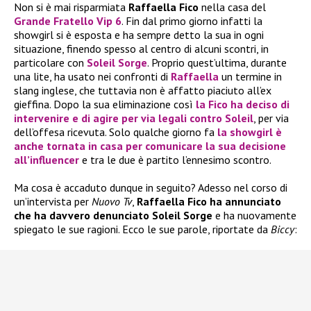
Non si è mai risparmiata
Raffaella Fico
nella casa del
Grande Fratello Vip 6
. Fin dal primo giorno infatti la
showgirl si è esposta e ha sempre detto la sua in ogni
situazione, finendo spesso al centro di alcuni scontri, in
particolare con
Soleil Sorge
. Proprio quest’ultima, durante
una lite, ha usato nei confronti di
Raffaella
un termine in
slang inglese, che tuttavia non è affatto piaciuto all’ex
gieffina. Dopo la sua eliminazione così
la
Fico
ha deciso di
intervenire e di agire per via legali contro
Soleil
, per via
dell’offesa ricevuta. Solo qualche giorno fa
la showgirl è
anche tornata in casa per comunicare la sua decisione
all’influencer
e tra le due è partito l’ennesimo scontro.
Ma cosa è accaduto dunque in seguito? Adesso nel corso di
un’intervista per
Nuovo Tv
,
Raffaella Fico ha annunciato
che ha davvero denunciato Soleil Sorge
e ha nuovamente
spiegato le sue ragioni. Ecco le sue parole, riportate da
Biccy
: