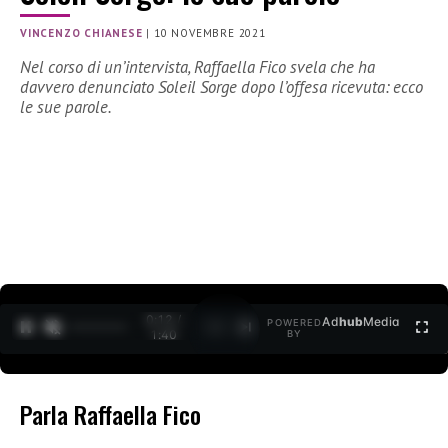
VINCENZO CHIANESE
|
10 NOVEMBRE 2021
Nel corso di un’intervista, Raffaella Fico svela che ha
davvero denunciato Soleil Sorge dopo l’offesa ricevuta: ecco
le sue parole.
0:12 /
Ad
hub
Media
POWERED
1
/
2
1:40
BY
Parla Raffaella Fico