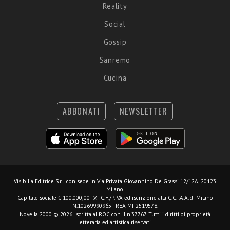
Reality
Social
Gossip
Sanremo
Cucina
ABBONATI
NEWSLETTER
Visibilia Editrice S.r.l.
con sede in Via Privata Giovannino De Grassi 12/12A, 20123
Milano.
Capitale sociale € 100.000,00 I.V. - C.F./P.IVA ed iscrizione alla C.C.I.A.A. di Milano
N.10269990965 - REA MI-2519578.
Novella 2000 © 2026. Iscritta al ROC con il n.37767. Tutti i diritti di proprietà
letteraria ed artistica riservati.