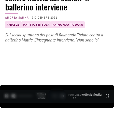
ballerino interviene
ANDREA SANNA
|
9 DICEMBRE 2021
AMICI 21
MATTIA ZENZOLA
RAIMONDO TODARO
Sui social spuntano dei post di Raimondo Todaro contro il
ballerino Mattia. L’insegnante interviene: “Non sono io”
0:04 /
Ad
hub
Media
POWERED
1
/
2
3:35
BY