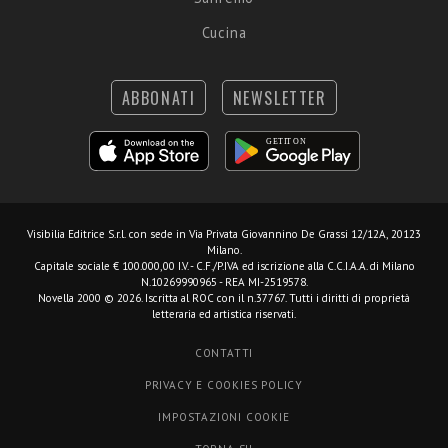
Cucina
ABBONATI
NEWSLETTER
Visibilia Editrice S.r.l.
con sede in Via Privata Giovannino De Grassi 12/12A, 20123
Milano.
Capitale sociale € 100.000,00 I.V. - C.F./P.IVA ed iscrizione alla C.C.I.A.A. di Milano
N.10269990965 - REA MI-2519578.
Novella 2000 © 2026. Iscritta al ROC con il n.37767. Tutti i diritti di proprietà
letteraria ed artistica riservati.
CONTATTI
PRIVACY E COOKIES POLICY
IMPOSTAZIONI COOKIE