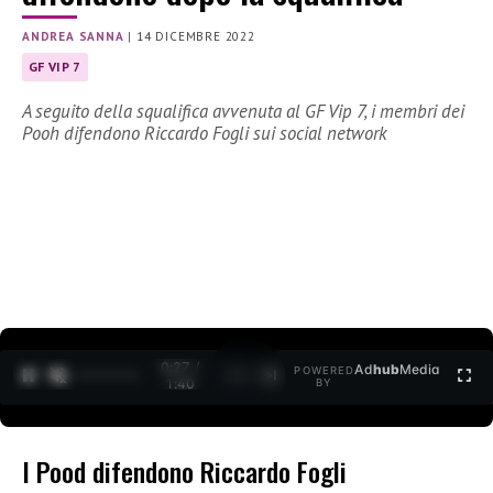
ANDREA SANNA
|
14 DICEMBRE 2022
GF VIP 7
A seguito della squalifica avvenuta al GF Vip 7, i membri dei
Pooh difendono Riccardo Fogli sui social network
0:28 /
Ad
hub
Media
POWERED
1
/
2
1:40
BY
I Pood difendono Riccardo Fogli