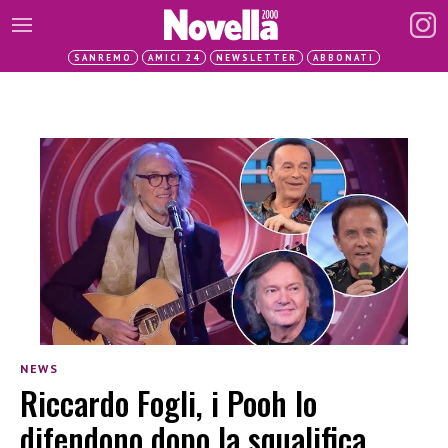
SANREMO
AMICI 24
NEWSLETTER
ABBONATI
NEWS
Riccardo Fogli, i Pooh lo
difendono dopo la squalifica