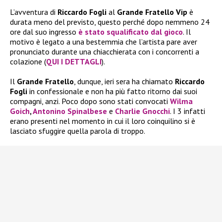
L’avventura di
Riccardo Fogli
al
Grande Fratello Vip
è
durata meno del previsto, questo perché dopo nemmeno 24
ore dal suo ingresso
è stato squalificato dal gioco
. Il
motivo è legato a una bestemmia che l’artista pare aver
pronunciato durante una chiacchierata con i concorrenti a
colazione (
QUI I DETTAGLI
).
Il
Grande Fratello
, dunque, ieri sera ha chiamato
Riccardo
Fogli
in confessionale e non ha più fatto ritorno dai suoi
compagni, anzi. Poco dopo sono stati convocati
Wilma
Goich
,
Antonino Spinalbese
e
Charlie Gnocchi
. I 3 infatti
erano presenti nel momento in cui il loro coinquilino si è
lasciato sfuggire quella parola di troppo.