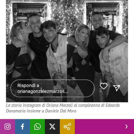
La storia Instagram di Oriana Marzoli al compleanno di Edoardo
Donamaria insieme a Daniele Dal Moro
A questo punto in molti si chiedono se effettivamente tra
Oriana Marzoli
e
Giaele De Donà
vada tutto bene o ci