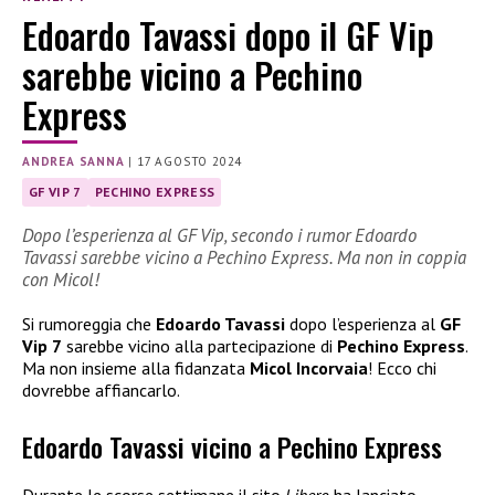
Edoardo Tavassi dopo il GF Vip
sarebbe vicino a Pechino
Express
ANDREA SANNA
|
17 AGOSTO 2024
GF VIP 7
PECHINO EXPRESS
Dopo l’esperienza al GF Vip, secondo i rumor Edoardo
Tavassi sarebbe vicino a Pechino Express. Ma non in coppia
con Micol!
Si rumoreggia che
Edoardo Tavassi
dopo l’esperienza al
GF
Vip 7
sarebbe vicino alla partecipazione di
Pechino Express
.
Ma non insieme alla fidanzata
Micol Incorvaia
! Ecco chi
dovrebbe affiancarlo.
Edoardo Tavassi vicino a Pechino Express
Durante le scorse settimane il sito
Libero
ha lanciato