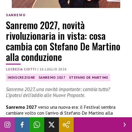
SANREMO
Sanremo 2027, novità
rivoluzionaria in vista: cosa
cambia con Stefano De Martino
alla conduzione
LUCREZIA CIOTTI
|
16 LUGLIO 2026
INDISCREZIONE
SANREMO 2027
STEFANO DE MARTINO
Sanremo 2027, una novità importante: cambia tutto?
L’ipotesi dell’addio alle Nuove Proposte.
Sanremo 2027
verso una nuova era: il Festival sembra
cambiare volto con l’arrivo di Stefano De Martino alla
conduzione. Tra le
novità
più attese spunta l’ipotesi
dell’addio alle Nuove Proposte e dell’ingresso diretto del
vincitore di Sanremo Giovani nella gara dei Big.