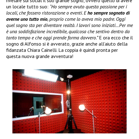
rivelare sui social il suo grande sogno, ovvero quello di avere
un locale tutto suo:
“Ho sempre avuto questa passione per i
locali, che fossero ristorazione o eventi. E
ho sempre sognato di
averne uno tutto mio
, proprio come lo aveva mio padre. Oggi
quel sogno sta per diventare realtà. I lavori sono iniziati…Per me
è una soddisfazione incredibile, qualcosa che sentivo dentro da
tanto tempo e che oggi prende forma davvero.”
E ora ecco che il
sogno di Alfonso si è avverato, grazie anche all’aiuto della
fidanzata Chiara Cainelli. La coppia è quindi pronta per
questa nuova grande avventura!