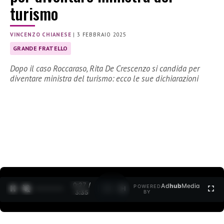
turismo
VINCENZO CHIANESE
|
3 FEBBRAIO 2025
GRANDE FRATELLO
Dopo il caso Roccaraso, Rita De Crescenzo si candida per
diventare ministra del turismo: ecco le sue dichiarazioni
0:28 /
Ad
hub
Media
POWERED
1
/
2
3:35
BY