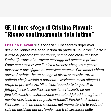
GF, il duro sfogo di Cristina Plevani:
“Ricevo continuamente foto intime”
Cristina Plevani
si è sfogata su Instagram dopo aver
ricevuto l’ennesima foto intima da parte di un uomo:
“Forse è
il caso di parlarne tra noi donne, perché non credo di essere
l’unica “fortunella” a trovare messaggi del genere in privato.
Come non credo essere l’unica a ritenere che questo genere
maschile e’ uno sfigato all’ennesima potenza. Parliamoci chiaro,
questo è sobrio…ho un collage di piselli screenshottati in
galleria che fa invidia a pornhub – ovviamente con allegati i
profili di provenienza. Mi chiedo: “quando te lo guardi, lo
fotografi e ce lo spedisci, che reazione ti aspetti da noi
fanciulle?!…che masturbazione mentale ti fai ad immaginarci
mentre riceviamo la tua posta virtuale?”. Perché io ti smonto
l’entusiasmo in un nano secondo:
nel momento che lo vedo mi
sale un desiderio dal profondo…che ti rinsecchisca nelle