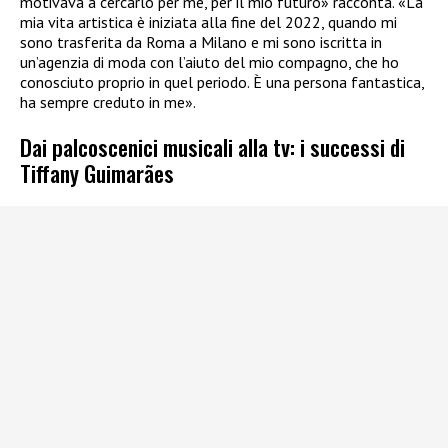
motivava a cercarlo per me, per il mio futuro» racconta. «La
mia vita artistica è iniziata alla fine del 2022, quando mi
sono trasferita da Roma a Milano e mi sono iscritta in
un’agenzia di moda con l’aiuto del mio compagno, che ho
conosciuto proprio in quel periodo. È una persona fantastica,
ha sempre creduto in me».
Dai palcoscenici musicali alla tv: i successi di
Tiffany Guimarães