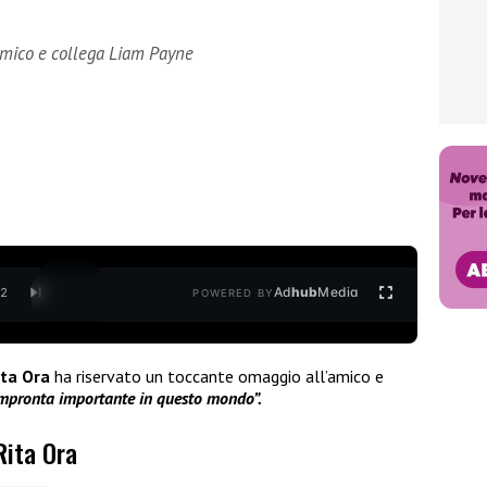
’amico e collega Liam Payne
Ad
hub
Media
/
2
POWERED BY
ita Ora
ha riservato un toccante omaggio all’amico e
impronta importante in questo mondo”.
Rita Ora