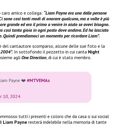
o caro amico e collega:
“Liam Payne era una delle persone
Ci sono così tanti modi di onorare qualcuno, ma a volte è più
ore grande ed era il primo a venire in aiuto se avevi bisogno.
a così tanta gioia in ogni posto dove andava. Ed ha lasciato
. Quindi prendiamoci un momento per ricordare Liam”.
ne del cantautore scomparso, alcune delle sue foto e la
-2004”.
In sottofondo il pezzetto in cui canta
Night
nsieme agli
One Direction
, di cui è stato membro.
Liam Payne ❤️
#MTVEMAs
 10, 2024
mosso tutti i presenti e coloro che da casa o sui social
di
Liam Payne
resterà indelebile nella memoria di tante