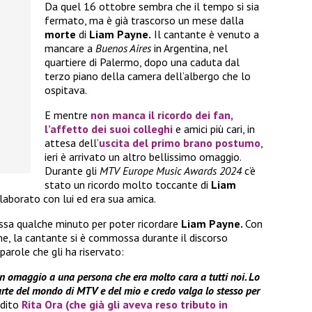
Da quel 16 ottobre sembra che il tempo si sia
fermato, ma è già trascorso un mese dalla
morte
di
Liam Payne.
Il cantante è venuto a
mancare a
Buenos Aires
in Argentina, nel
quartiere di Palermo, dopo una caduta dal
terzo piano della camera dell’albergo che lo
ospitava.
E mentre
non manca il ricordo dei fan,
l’affetto dei suoi colleghi
e amici più cari, in
attesa dell’
uscita del primo brano postumo
,
ieri è arrivato un altro bellissimo omaggio.
Durante gli
MTV Europe Music Awards 2024
c’è
stato un ricordo molto toccante di
Liam
laborato con lui ed era sua amica.
cessa qualche minuto per poter ricordare
Liam Payne.
Con
ime, la cantante si è commossa durante il discorso
parole che gli ha riservato:
 omaggio a una persona che era molto cara a tutti noi. Lo
arte del mondo di MTV e del mio e credo valga lo stesso per
rdito
Rita Or
a
(che già gli aveva reso tributo in