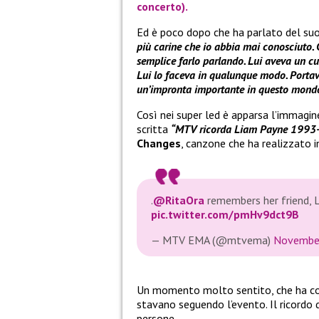
concerto).
Ed è poco dopo che ha parlato del su
più carine che io abbia mai conosciuto. 
semplice farlo parlando. Lui aveva un cu
Lui lo faceva in qualunque modo. Portav
un’impronta importante in questo mondo
Così nei super led è apparsa l’immagi
scritta
“MTV ricorda Liam Payne 1993
Changes
, canzone che ha realizzato i
.
@RitaOra
remembers her friend, 
pic.twitter.com/pmHv9dct9B
— MTV EMA (@mtvema)
November
Un momento molto sentito, che ha com
stavano seguendo l’evento. Il ricordo 
persone.