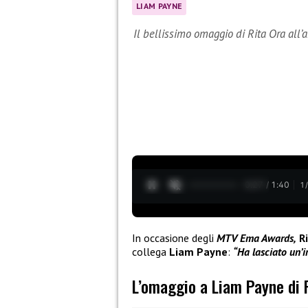
LIAM PAYNE
Il bellissimo omaggio di Rita Ora all
0:28 / 1:40
1
In occasione degli
MTV Ema Awards,
R
collega
Liam Payne
:
“Ha lasciato un’
L’omaggio a Liam Payne di 