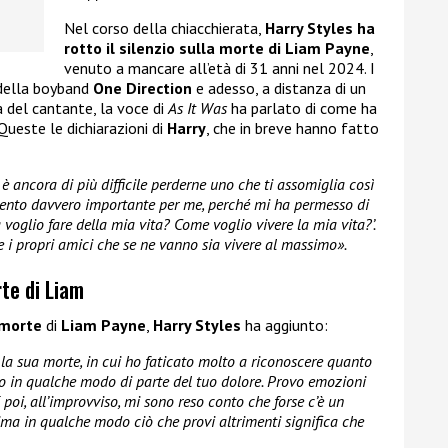
Nel corso della chiacchierata,
Harry Styles ha
rotto il silenzio sulla morte di Liam Payne
,
venuto a mancare all’età di 31 anni nel 2024. I
 della boyband
One Direction
e adesso, a distanza di un
 del cantante, la voce di
As It Was
ha parlato di come ha
Queste le dichiarazioni di
Harry
, che in breve hanno fatto
è ancora di più difficile perderne uno che ti assomiglia così
mento davvero importante per me, perché mi ha permesso di
 voglio fare della mia vita? Come voglio vivere la mia vita?’.
 i propri amici che se ne vanno sia vivere al massimo».
te di Liam
morte
di
Liam Payne
,
Harry Styles
ha aggiunto:
 la sua morte, in cui ho faticato molto a riconoscere quanto
no in qualche modo di parte del tuo dolore. Provo emozioni
 poi, all’improvviso, mi sono reso conto che forse c’è un
rima in qualche modo ciò che provi altrimenti significa che