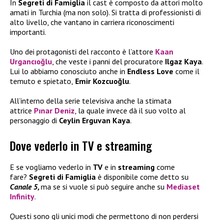
In
Segreti di Famiglia
il cast è composto da attori molto
amati in Turchia (ma non solo). Si tratta di professionisti di
alto livello, che vantano in carriera riconoscimenti
importanti.
Uno dei protagonisti del racconto è l’attore
Kaan
Urgancıoğlu
, che veste i panni del procuratore
Ilgaz Kaya
.
Lui lo abbiamo conosciuto anche in
Endless Love
come il
temuto e spietato,
Emir Kozcuoğlu
.
All’interno della serie televisiva anche la stimata
attrice
Pınar Deniz
, la quale invece dà il suo volto al
personaggio di
Ceylin Erguvan Kaya
.
Dove vederlo in TV e streaming
E se vogliamo vederlo in
TV
e in
streaming
come
fare?
Segreti di Famiglia
è disponibile come detto su
Canale 5,
ma se si vuole si può seguire anche su
Mediaset
Infinity
.
Questi sono gli unici modi che permettono di non perdersi