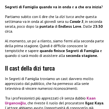
Segreti di Famiglia quando va in onda
e
a che ora inizia
?
Partiamo subito con il dire che la
dizi turca
anche questa
settimana va in onda al giovedì sera su
Canale 5
, in seconda
serata, poco dopo la
puntata
di
Endless Love.
Dalle
23:30
circa.
Al momento, un po’ a rilento, siamo fermi alla seconda parte
della prima stagione. Quindi è difficile conoscere le
tempistiche e sapere
quando finisce Segreti di Famiglia
e
quando ci sarà modo di assistere alla
seconda stagione.
Il cast della dizi turca
In Segreti di Famiglia troviamo un cast davvero molto
apprezzato dal pubblico, che ha permesso alla serie
televisiva di vincere numerosi riconoscimenti.
Tra i professionisti più apprezzati c’è senza dubbio
Kaan
Urgancıoğlu
, che riveste il ruolo del procuratore
Ilgaz Kaya
.
L’attore abbiamo avuto l’opportunità di conoscerlo già