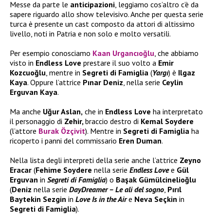
Messe da parte le
anticipazioni
, leggiamo cos’altro c’è da
sapere riguardo allo show televisivo. Anche per questa serie
turca è presente un cast composto da attori di altissimo
livello, noti in Patria e non solo e molto versatili.
Per esempio conosciamo
Kaan Urgancıoğlu
, che abbiamo
visto in
Endless Love
prestare il suo volto a
Emir
Kozcuoğlu
, mentre in
Segreti di Famiglia
(
Yargı
) è
Ilgaz
Kaya
. Oppure l’attrice
Pınar Deniz
, nella serie
Ceylin
Erguvan Kaya
.
Ma anche
Uğur Aslan,
che in
Endless Love
ha interpretato
il personaggio di
Zehir,
braccio destro di
Kemal Soydere
(l’attore
Burak Özçivit
). Mentre in
Segreti di Famiglia
ha
ricoperto i panni del commissario
Eren Duman
.
Nella lista degli interpreti della serie anche l’attrice
Zeyno
Eracar
(
Fehime Soydere
nella serie
Endless Love
e
Gül
Erguvan
in
Segreti di Famiglia
) o
Başak Gümülcinelioğlu
(
Deniz
nella serie
DayDreamer – Le ali del sogno
,
Pırıl
Baytekin
Sezgin
in
Love Is in the Air
e
Neva Seçkin
in
Segreti di Famiglia
).