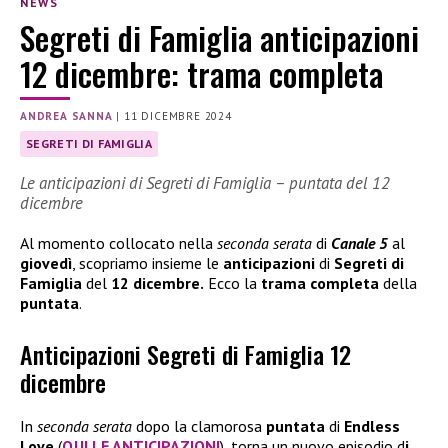
NEWS
Segreti di Famiglia anticipazioni
12 dicembre: trama completa
ANDREA SANNA
|
11 DICEMBRE 2024
SEGRETI DI FAMIGLIA
Le anticipazioni di Segreti di Famiglia – puntata del 12
dicembre
Al momento collocato nella
seconda serata
di
Canale 5
al
giovedì
, scopriamo insieme le
anticipazioni
di
Segreti di
Famiglia
del
12 dicembre.
Ecco la
trama completa
della
puntata
.
Anticipazioni Segreti di Famiglia 12
dicembre
In
seconda serata
dopo la clamorosa
puntata
di
Endless
Love
(
QUI LE ANTICIPAZIONI
), torna un nuovo episodio d
i