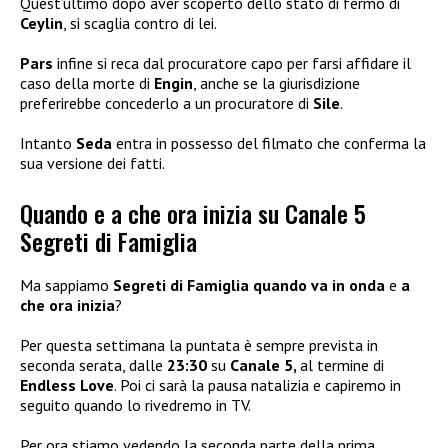
Quest’ultimo dopo aver scoperto dello stato di fermo di
Ceylin
, si scaglia contro di lei.
Pars
infine si reca dal procuratore capo per farsi affidare il
caso della morte di
Engin
, anche se la giurisdizione
preferirebbe concederlo a un procuratore di
Sile
.
Intanto
Seda
entra in possesso del filmato che conferma la
sua versione dei fatti.
Quando e a che ora inizia su Canale 5
Segreti di Famiglia
Ma sappiamo
Segreti di Famiglia quando va in onda
e
a
che ora inizia
?
Per questa settimana la puntata è sempre prevista in
seconda serata, dalle
23:30
su
Canale 5,
al termine di
Endless Love
. Poi ci sarà la pausa natalizia e capiremo in
seguito quando lo rivedremo in TV.
Per ora stiamo vedendo la seconda parte della prima