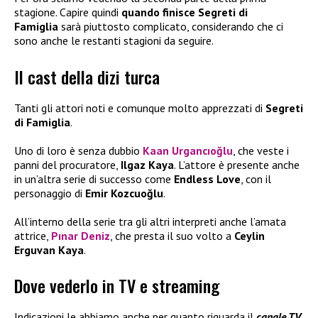
stagione. Capire quindi
quando finisce Segreti di
Famiglia
sarà piuttosto complicato, considerando che ci
sono anche le restanti stagioni da seguire.
Il cast della dizi turca
Tanti gli attori noti e comunque molto apprezzati di
Segreti
di Famiglia
.
Uno di loro è senza dubbio
Kaan Urgancıoğlu
, che veste i
panni del procuratore,
Ilgaz Kaya
. L’attore è presente anche
in un’altra serie di successo come
Endless Love
, con il
personaggio di
Emir Kozcuoğlu
.
All’interno della serie tra gli altri interpreti anche l’amata
attrice,
Pınar Deniz
, che presta il suo volto a
Ceylin
Erguvan Kaya
.
Dove vederlo in TV e streaming
Indicazioni le abbiamo anche per quanto riguarda il
canale TV