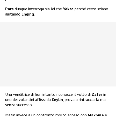
Pars
dunque interroga sia lei che
Yekta
perché certo stiano
aiutando
Enging
.
Una venditrice di fiori intanto riconosce il volto di
Zafer
in
uno dei volantini affissi da
Ceylin
, prova a rintracciarla ma
senza successo.
Metin invece a un confronto molto acceso con
Makbule
e