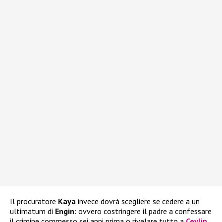
Il procuratore
Kaya
invece dovrà scegliere se cedere a un
ultimatum di
Engin
: ovvero costringere il padre a confessare
il crimine commesso sei anni prima o rivelare tutto a
Ceylin
.