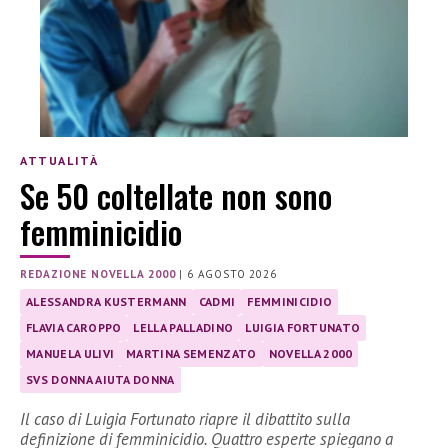
ATTUALITÀ
Se 50 coltellate non sono
femminicidio
REDAZIONE NOVELLA 2000
|
6 AGOSTO 2026
ALESSANDRA KUSTERMANN
CADMI
FEMMINICIDIO
FLAVIA CAROPPO
LELLA PALLADINO
LUIGIA FORTUNATO
MANUELA ULIVI
MARTINA SEMENZATO
NOVELLA 2000
SVS DONNA AIUTA DONNA
Il caso di Luigia Fortunato riapre il dibattito sulla
definizione di femminicidio. Quattro esperte spiegano a