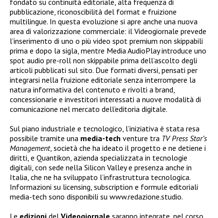
fondato su continuità editoriale, alta frequenza di
pubblicazione, riconoscibilità del format e fruizione
multilingue. In questa evoluzione si apre anche una nuova
area di valorizzazione commerciale: il Videogiornale prevede
l’inserimento di uno o più video spot premium non skippabili
prima e dopo la sigla, mentre Media AudioPlay introduce uno
spot audio pre-roll non skippabile prima dell’ascolto degli
articoli pubblicati sul sito. Due formati diversi, pensati per
integrarsi nella fruizione editoriale senza interrompere la
natura informativa del contenuto e rivolti a brand,
concessionarie e investitori interessati a nuove modalità di
comunicazione nel mercato dell’editoria digitale.
Sul piano industriale e tecnologico, l’iniziativa è stata resa
possibile tramite una
media-tech
venture tra
TV Press Star’s
Management
, società che ha ideato il progetto e ne detiene i
diritti, e Quantikon, azienda specializzata in tecnologie
digitali, con sede nella Silicon Valley e presenza anche in
Italia, che ne ha sviluppato l’infrastruttura tecnologica.
Informazioni su licensing, subscription e formule editoriali
media-tech sono disponibili su www.redazione.studio.
Le
edizioni
del
Videogiornale
saranno integrate, nel corso