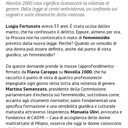
Novella 2000 cosa significa riconoscere la violenza di
genere. Dalla legge ai centri antiviolenza, un confronto sui
segnali e sulle dinamiche della violenza.
Luigia Fortunato
aveva 33 anni. È stata uccisa dall’ex
marito, che ha confessato il delitto. Eppure, almeno per ora,
la Procura non ha contestato il reato di
femminicidio
previsto dalla nuova legge. Perché? Quando un omicidio di
una donna può essere definito, anche dal punto di vista
giuridico, un femminicidio?
Da queste domande prende le mosse l’approfondimento
firmato da
Flavia Caroppo
su
Novella 2000
, che ha
raccolto il punto di vista di quattro professioniste
impegnate ogni giorno nella lotta alla violenza di genere.
Martina Semenzato
, presidente della Commissione
parlamentare d’inchiesta sul femminicidio, sottolinea come,
accanto agli strumenti normativi, siano fondamentali una
specifica formazione e una sensibilità giuridica e culturale
maturata attraverso l’esperienza.
Manuela Ulivi
, avvocata e
fondatrice di CADMI – Casa di accoglienza delle donne
maltrattate di Milano, osserva che oggi le donne conoscono