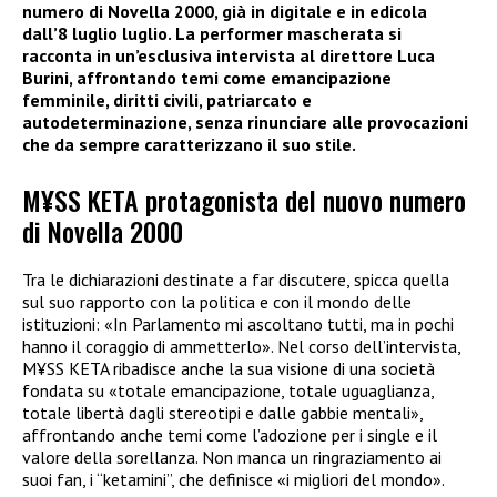
numero di Novella 2000, già in digitale e in edicola
dall’8 luglio luglio. La performer mascherata si
racconta in un’esclusiva intervista al direttore Luca
Burini, affrontando temi come emancipazione
femminile, diritti civili, patriarcato e
autodeterminazione, senza rinunciare alle provocazioni
che da sempre caratterizzano il suo stile.
M¥SS KETA protagonista del nuovo numero
di Novella 2000
Tra le dichiarazioni destinate a far discutere, spicca quella
sul suo rapporto con la politica e con il mondo delle
istituzioni: «In Parlamento mi ascoltano tutti, ma in pochi
hanno il coraggio di ammetterlo». Nel corso dell’intervista,
M¥SS KETA ribadisce anche la sua visione di una società
fondata su «totale emancipazione, totale uguaglianza,
totale libertà dagli stereotipi e dalle gabbie mentali»,
affrontando anche temi come l’adozione per i single e il
valore della sorellanza. Non manca un ringraziamento ai
suoi fan, i “ketamini”, che definisce «i migliori del mondo».