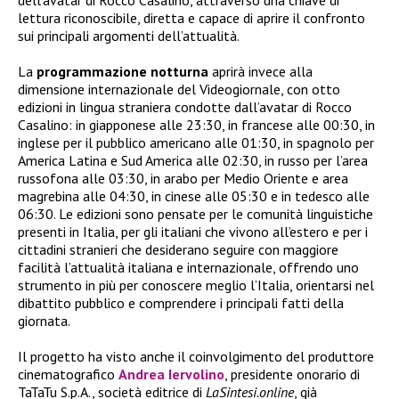
dell’avatar di Rocco Casalino, attraverso una chiave di
lettura riconoscibile, diretta e capace di aprire il confronto
sui principali argomenti dell’attualità.
La
programmazione
notturna
aprirà invece alla
dimensione internazionale del Videogiornale, con otto
edizioni in lingua straniera condotte dall’avatar di Rocco
Casalino: in giapponese alle 23:30, in francese alle 00:30, in
inglese per il pubblico americano alle 01:30, in spagnolo per
America Latina e Sud America alle 02:30, in russo per l’area
russofona alle 03:30, in arabo per Medio Oriente e area
magrebina alle 04:30, in cinese alle 05:30 e in tedesco alle
06:30. Le edizioni sono pensate per le comunità linguistiche
presenti in Italia, per gli italiani che vivono all’estero e per i
cittadini stranieri che desiderano seguire con maggiore
facilità l’attualità italiana e internazionale, offrendo uno
strumento in più per conoscere meglio l’Italia, orientarsi nel
dibattito pubblico e comprendere i principali fatti della
giornata.
Il progetto ha visto anche il coinvolgimento del produttore
cinematografico
Andrea Iervolino
, presidente onorario di
TaTaTu S.p.A., società editrice di
LaSintesi.online
, già