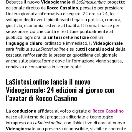
Debutta il nuovo
Videogiornale
di
LaSintesi.online
, progetto
editoriale diretto da
Rocco
Casalino
, pensato per presidiare
l’intera giornata informativa e seguire, 24 ore su 24, lo
sviluppo degli eventi più rilevanti legati a politica, cronaca,
giustizia, economia, esteri e attualità. Il format nasce per
selezionare ciò che conta e restituire puntualmente al
pubblico, ogni ora, la
sintesi
delle
notizie
con un
linguaggio
chiaro
, ordinato e immediato. Il
Videogiornale
sarà fruibile su
LaSintesi.online
e su tutti i
canali
social
della
testata, rafforzando la presenza quotidiana del giornale
anche sulle piattaforme dove l’informazione viene seguita,
condivisa e consumata in tempo reale.
LaSintesi.online lancia il nuovo
Videogiornale: 24 edizioni al giorno con
l’avatar di Rocco Casalino
La
conduzione
affidata al volto digitale di
Rocco Casalino
nasce all’interno del progetto editoriale e tecnologico
intrapreso da
LaSintesi.online
, con l’obiettivo di dare al nuovo
Videogiornale
una presenza riconoscibile, stabile e coerente