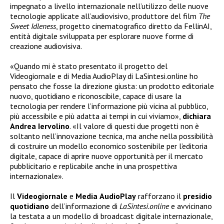
impegnato a livello internazionale nell’utilizzo delle nuove
tecnologie applicate all’audiovisivo, produttore del film
The
Sweet Idleness
, progetto cinematografico diretto da FellinAI,
entità digitale sviluppata per esplorare nuove forme di
creazione audiovisiva.
«Quando mi è stato presentato il progetto del
Videogiornale e di Media AudioPlay di LaSintesi.online ho
pensato che fosse la direzione giusta: un prodotto editoriale
nuovo, quotidiano e riconoscibile, capace di usare la
tecnologia per rendere l’informazione più vicina al pubblico,
più accessibile e più adatta ai tempi in cui viviamo»,
dichiara
Andrea
Iervolino
. «Il valore di questi due progetti non è
soltanto nell’innovazione tecnica, ma anche nella possibilità
di costruire un modello economico sostenibile per l’editoria
digitale, capace di aprire nuove opportunità per il mercato
pubblicitario e replicabile anche in una prospettiva
internazionale».
Il
Videogiornale
e
Media
AudioPlay
rafforzano il
presidio
quotidiano
dell’informazione di
LaSintesi.online
e avvicinano
la testata a un modello di broadcast digitale internazionale,