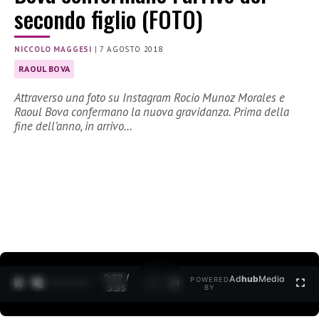
secondo figlio (FOTO)
NICCOLO MAGGESI
|
7 AGOSTO 2018
RAOUL BOVA
Attraverso una foto su Instagram Rocio Munoz Morales e
Raoul Bova confermano la nuova gravidanza. Prima della
fine dell’anno, in arrivo…
0:31 /
Ad
hub
Media
POWERED
1
/
2
3:35
BY