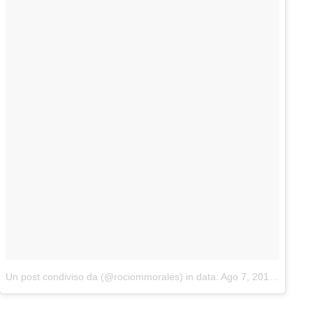
Un post condiviso da (@rociommorales)
in data:
Ago 7, 2018 at 12:36 PDT