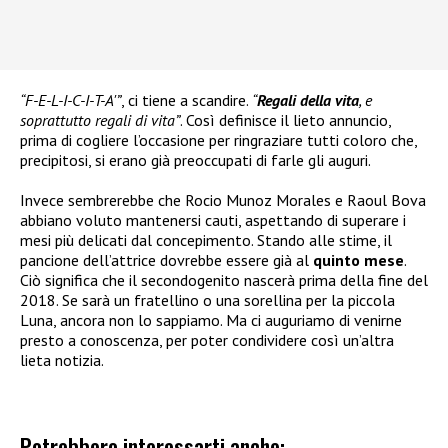
“F-E-L-I-C-I-T-A'”
, ci tiene a scandire.
“
Regali della vita
, e
soprattutto regali di vita”
. Così definisce il lieto annuncio,
prima di cogliere l’occasione per ringraziare tutti coloro che,
precipitosi, si erano già preoccupati di farle gli auguri.
Invece sembrerebbe che Rocio Munoz Morales e Raoul Bova
abbiano voluto mantenersi cauti, aspettando di superare i
mesi più delicati dal concepimento. Stando alle stime, il
pancione dell’attrice dovrebbe essere già al
quinto mese
.
Ciò significa che il secondogenito nascerà prima della fine del
2018. Se sarà un fratellino o una sorellina per la piccola
Luna, ancora non lo sappiamo. Ma ci auguriamo di venirne
presto a conoscenza, per poter condividere così un’altra
lieta notizia.
Potrebbero interessarti anche: