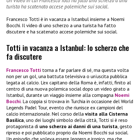
Un video in cui Francesco Totti ha fatto uno scherzo a una
turista ha scatenato accese polemiche sui social.
Francesco Totti è in vacanza a Istanbul insieme a Noemi
Bocchi. Il video di uno scherzo a una turista ha fatto
discutere e ha scatenato accese polemiche sui social.
Totti in vacanza a Istanbul: lo scherzo che
fa discutere
Francesco Totti
torna a far parlare di sé, ma questa volta
non per un gol, una battuta televisiva o un’uscita pubblica
legata al calcio. L’ex capitano della Roma è, infatti, finito al
centro di una nuova polemica social dopo un video girato a
Istanbul, durante un viaggio insieme alla compagna
Noemi
Bocchi
. La coppia si trovava in Turchia in occasione del World
Legends Padel Tour, evento che riunisce ex campioni del
calcio internazionale. Nel corso della
visita alla Cisterna
Basilica
, uno dei luoghi simbolo della città, Totti si è reso
protagonista di
uno scherzo ai danni di una turista
, gesto
ripreso e poi pubblicato proprio da Noemi Bocchi sui social.
Un episodio che voleva essere leggero e ironico, ma che