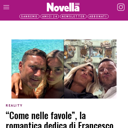
SANREMO
AMICI 24
NEWSLETTER
ABBONATI
REALITY
“Come nelle favole”, la
romantica dedica di Francesco