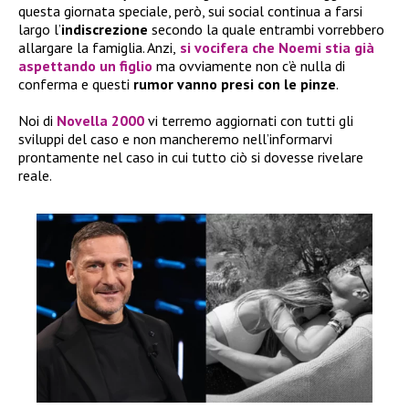
questa giornata speciale, però, sui social continua a farsi
largo l’
indiscrezione
secondo la quale entrambi vorrebbero
allargare la famiglia. Anzi,
si vocifera che Noemi stia già
aspettando un figlio
ma ovviamente non c’è nulla di
conferma e questi
rumor vanno presi con le pinze
.
Noi di
Novella 2000
vi terremo aggiornati con tutti gli
sviluppi del caso e non mancheremo nell’informarvi
prontamente nel caso in cui tutto ciò si dovesse rivelare
reale.