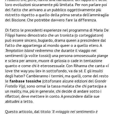
loro evoluzioni sicuramente più limitata. Per non parlare poi
del fatto che arrivano a un pubblico oggettivamente più
ristretto rispetto a quello della prima serata dell’ammiraglia
del Biscione. Che potrebbe davvero fare la differenza.
Di fatto le precedenti esperienze nel programma di Maria De
Filippi hanno dimostrato che un tronista (o corteggiatore)
può essere sincero, bugiardo, drama queen a prescindere dal
fatto che appartenga al mondo queer o a quello etero. A
Temptation Island
vedremmo che durante il viaggio nei
sentimenti (a volte tossici) una persona omosessuale piange
e sclera per amore, muore di gelosia o cade in tentazione
quanto e come chi è eterosessuale. Con Rihanna che canta «I
love the way you lie» in sottofondo, va da sé. E gli insulti
degli hater? Cambieranno i termini, ma quelli, come del resto
le
fanbase
tossiche
(citofonare alcune edizioni del
Grande
Fratello Vip)
, sono ormai la tassa malata che chi partecipa a
un reality, ma, più in generale, chi decide di andare sotto i
riflettori, deve mettere in conto. A prescindere dalle sue
abitudini a letto.
Questo articolo, dal titolo
‘Il «viaggio nei sentimenti» è