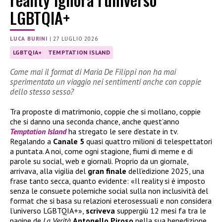
LGBTQIA+
LUCA BURINI
|
27 LUGLIO 2026
LGBTQIA+
TEMPTATION ISLAND
Come mai il format di Maria De Filippi non ha mai
sperimentato un viaggio nei sentimenti anche con coppie
dello stesso sesso?
Tra proposte di matrimonio, coppie che si mollano, coppie
che si danno una seconda chance, anche quest’anno
Temptation Island
ha stregato le sere d’estate in tv.
Regalando a
Canale 5
quasi quattro milioni di telespettatori
a puntata. A noi, come ogni stagione, fiumi di meme e di
parole su social, web e giornali. Proprio da un giornale,
arrivava, alla vigilia del
gran
finale
dell’edizione 2025, una
frase tanto secca, quanto evidente: «Il reality si è imposto
senza le consuete polemiche social sulla non inclusività del
format che si basa su relazioni eterosessuali e non considera
l’universo LGBTQIA+»,
scriveva
suppergiù 12 mesi fa tra le
pagine de
La Verità
Antonello
Piroso
nella sua benedizione