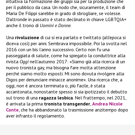
intuitiva la formazione dei gruppi sia per la produzione che
per il pubblico da casa. Un nodo che, sicuramente, il team di
Maria De Filippi sarebbe in grado di sbrogliare, se volesse.
D’altronde in passato è stato declinato in chiave LGBTQIA+
anche il trono di
Uomini e Donne
.
Una
rivoluzione
di cui si era parlato e twittato (all’epoca si
diceva così) per anni. Sembrava impossibile. Poi la svolta nel
2016 con un bis l’anno successivo. Certo non fu una
passeggiata di salute, come ha spiegato la conduttrice alla
rivista
Oggi
nell’autunno 2017: «Siamo già alla ricerca di un
nuovo tronista gay, ma bisogna fare molta attenzione
perché siamo molto esposti. Mi sono dovuta rivolgere alla
Digos per denunciare minacce anonime». Una ricerca che, a
oggi, non è ancora terminata o, più facile, è stata
accantonata, nonostante spesso si sia ipotizzato il debutto
sul trono di una
ragazza
lesbica
. Nel frattempo, nel 2021,
è arrivata la prima
tronista
transgender
,
Andrea Nicole
Conte
, che ha abbandonato la trasmissione anzitempo dopo
aver infranto il regolamento.