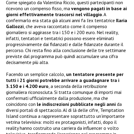
Come spiegato da Valentina Riccio, questi partecipanti non
ricevono un compenso fisso, ma
vengono pagati in base ai
giorni effettivamente trascorsi nel villaggio
. A
confermarlo era stata già alcuni anni fa l’ex tentatrice
Ilaria
Gallozzi
, che aveva raccontato come il compenso
giornaliero si aggirasse tra i 150 e i 200 euro. Nel reality,
infatti, tentatori e tentatrici possono essere eliminati
progressivamente dai fidanzati e dalle fidanzate durante il
percorso. Chi resta fino alla conclusione delle tre settimane
previste dal programma può quindi accumulare una cifra
decisamente più alta.
Facendo un semplice calcolo,
un tentatore presente per
tutti i 21 giorni potrebbe arrivare a guadagnare tra i
3.150 e i 4.200 euro
, a seconda della retribuzione
giornaliera riconosciuta. Si tratta comunque di importi mai
confermati ufficialmente dalla produzione, ma che
coincidono con
le indiscrezioni pubblicate negli anni
da
diversi portali di spettacolo. Al di là delle cifre, Temptation
Island continua a rappresentare soprattutto un’importante
vetrina televisiva: molti ex protagonisti, infatti, dopo il
reality hanno costruito una carriera da influencer o volto