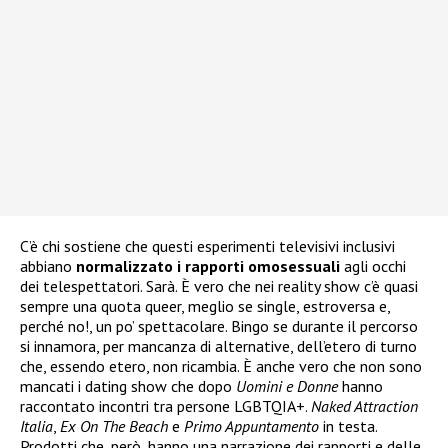
C’è chi sostiene che questi esperimenti televisivi inclusivi
abbiano
normalizzato i rapporti omosessuali
agli occhi
dei telespettatori. Sarà. È vero che nei reality show c’è quasi
sempre una quota queer, meglio se single, estroversa e,
perché no!, un po’ spettacolare. Bingo se durante il percorso
si innamora, per mancanza di alternative, dell’etero di turno
che, essendo etero, non ricambia. È anche vero che non sono
mancati i dating show che dopo
Uomini e Donne
hanno
raccontato incontri tra persone LGBTQIA+.
Naked Attraction
Italia
,
Ex On The Beach
e
Primo Appuntamento
in testa.
Prodotti che, però, hanno una narrazione dei rapporti e delle