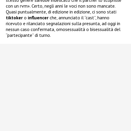
stesso genere sarebbe indelicato che il partner lo scoprisse
con un rvm». Certo, negli anni le voci non sono mancate.
Quasi puntualmente, di edizione in edizione, ci sono stati
tiktoker
o
influencer
che, annunciato il “cast”, hanno
ricevuto e rilanciato segnalazioni sulla presunta, ad oggi in
nessun caso confermata, omosessualità o bisessualità del
“partecipante” di turno.