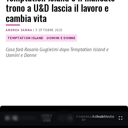
trono a U&D lascia il lavoro e
cambia vita
ANDREA SANNA
|
3 OTTOBRE 2025
TEMPTATION ISLAND
UOMINI E DONNE
Cosa farà Rosario Guglielmi dopo Temptation Island e
Uomini e Donne
0:30 /
Ad
hub
Media
POWERED
1
/
2
3:35
BY