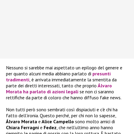
Nessuno si sarebbe mai aspettato un epilogo del genere e
per quanto alcuni media abbiano parlato di
presunti
tradimenti
, è arrivata immediatamente la smentita da
parte dei diretti interessati, tanto che proprio
Álvaro
Morata
ha parlato di azioni legali
se non ci saranno
rettifiche da parte di coloro che hanno diffuso fake news.
Non tutti però sono sembrati così dispiaciuti e c’è chi ha
fatto dell’ironia. Questo perché, per chi non lo sapesse,
Álvaro Morata
e
Alice Campello
sono molto amici di
Chiara Ferragni
e
Fedez
, che nell’ultimo anno hanno
riempito le pagine di gossip con la loro rottura. È bastato