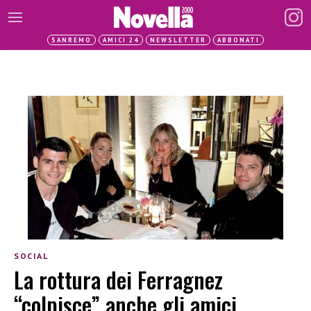
SANREMO
AMICI 24
NEWSLETTER
ABBONATI
SOCIAL
La rottura dei Ferragnez
“colpisce” anche gli amici