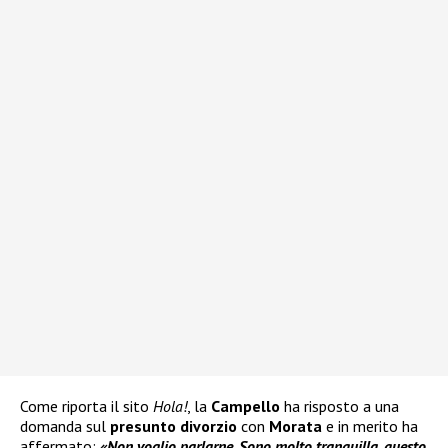
Come riporta il sito
Hola!
, la
Campello
ha risposto a una
domanda sul
presunto divorzio
con
Morata
e in merito ha
affermato:
«Non voglio parlarne. Sono molto tranquilla, questo