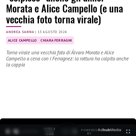
Morata e Alice Campello (e una
vecchia foto torna virale)
ANDREA SANNA
|
13 AGOSTO 2024
ALICE CAMPELLO
CHIARA FERRAGNI
Torna virale una vecchia foto di Álvaro Morata e Alice
Campello a cena con i Ferragnez: la rottura ha colpito anche
la coppia
0:30 /
Ad
hub
Media
POWERED
1
/
2
3:35
BY