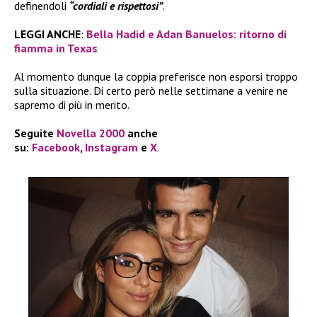
definendoli
“cordiali e rispettosi”
.
LEGGI ANCHE
:
Bella Hadid e Adan Banuelos: ritorno di
fiamma in Texas
Al momento dunque la coppia preferisce non esporsi troppo
sulla situazione. Di certo però nelle settimane a venire ne
sapremo di più in merito.
Seguite
Novella 2000
anche
su:
Facebook
,
Instagram
e
X
.