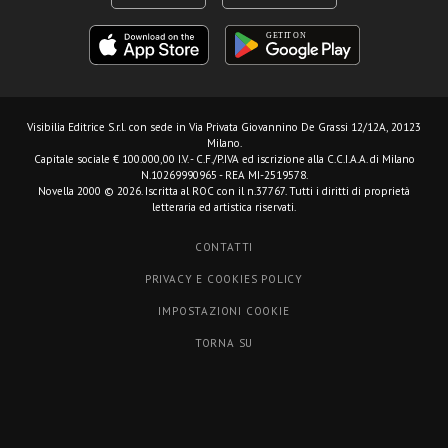
Visibilia Editrice S.r.l.
con sede in Via Privata Giovannino De Grassi 12/12A, 20123
Milano.
Capitale sociale € 100.000,00 I.V. - C.F./P.IVA ed iscrizione alla C.C.I.A.A. di Milano
N.10269990965 - REA MI-2519578.
Novella 2000 © 2026. Iscritta al ROC con il n.37767. Tutti i diritti di proprietà
letteraria ed artistica riservati.
CONTATTI
PRIVACY E COOKIES POLICY
IMPOSTAZIONI COOKIE
TORNA SU