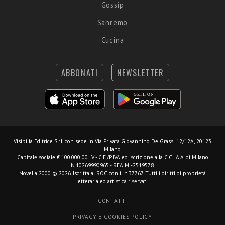
Gossip
Sanremo
Cucina
ABBONATI
NEWSLETTER
Visibilia Editrice S.r.l.
con sede in Via Privata Giovannino De Grassi 12/12A, 20123
Milano.
Capitale sociale € 100.000,00 I.V. - C.F./P.IVA ed iscrizione alla C.C.I.A.A. di Milano
N.10269990965 - REA MI-2519578.
Novella 2000 © 2026. Iscritta al ROC con il n.37767. Tutti i diritti di proprietà
letteraria ed artistica riservati.
CONTATTI
PRIVACY E COOKIES POLICY