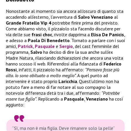
Nonostante al momento sia ancora all’oscuro di quanto sta
accadendo all’esterno, l’avventura di
Salvo Veneziano
al
Grande Fratello Vip 4
potrebbe finire prima del previsto.
Come abbiamo visto, il pizzaiolo sta facendo discutere per
via delle sue
frasi choc
, rivolte dapprima a
Elisa De Panicis
,
e adesso a
Paola Di Benedetto
. Tornato a parlare con i suoi
amici,
Patrick
,
Pasquale
e
Sergio
, del cast femminile del
programma,
Salvo
ha deciso di dire la sua anche sull’ex
Madre Natura, rilasciando dichiarazioni che ancora una volta
hanno scosso il web. Riferendosi alla fidanzata di
Federico
Rossi
, infatti, il pizzaiolo ha affermato:
“Pensavo fosse più
alta. Io sono abituato a molto meglio”
. A quel punto ad
intervenire è stato proprio
Laricchia
. Quest’ultimo non ha
potuto fare a meno di far notare al suo compagno la
notevole differenza d’età tra i due, affermando:
“Potrebbe
essere tua figlia”
. Replicando a
Pasquale
,
Veneziano
ha così
aggiunto:
“Sì, ma non è mia figlia. Deve rimanere solo la pelle“