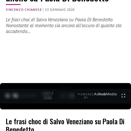
VINCENZO CHIANESE
|
13 GENNAIO 2020
Le frasi choc di Salvo Veneziano su Paola Di Benedetto
Nonostante al momento sia ancora all’oscuro di quanto sta
accadendo…
0:28 /
Ad
hub
Media
POWERED
1
/
2
3:35
BY
Le frasi choc di Salvo Veneziano su Paola Di
Benedetto