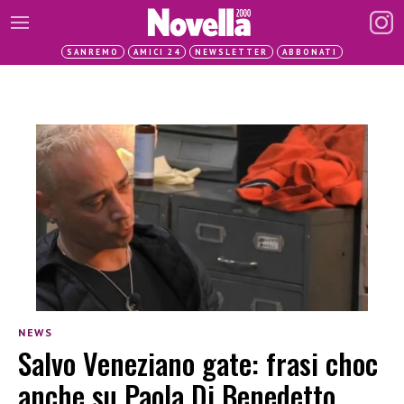
SANREMO
AMICI 24
NEWSLETTER
ABBONATI
NEWS
Salvo Veneziano gate: frasi choc
anche su Paola Di Benedetto