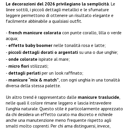
Le decorazioni del 2026 privilegiano la semplicità
. Le
linee sottili, i piccoli dettagli metallici e le sfumature
leggere permettono di ottenere un risultato elegante e
facilmente abbinabile a qualsiasi outfit.
french manicure colorata
con punte corallo, lilla o verde
acqua;
effetto baby boomer
nelle tonalità rosa e latte;
piccoli dettagli dorati o argentati
su una o due unghie;
onde colorate
ispirate al mare;
micro fiori
stilizzati;
dettagli perlati
per un look raffinato;
manicure “mix & match”
, con ogni unghia in una tonalità
diversa della stessa palette.
Un altro trend è rappresentato dalle
manicure traslucide
,
nelle quali il colore rimane leggero e lascia intravedere
l’unghia naturale. Questo stile è particolarmente apprezzato
da chi desidera un effetto curato ma discreto e richiede
anche una manutenzione meno frequente rispetto agli
smalti molto coprenti. Per chi ama distinguersi, invece,