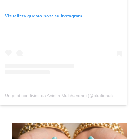
Visualizza questo post su Instagram
Un post condiviso da Anisha Mulchandani (@studionails_mumbai)