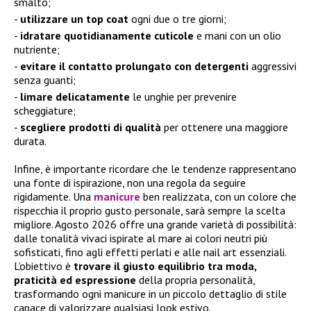
smalto;
utilizzare un top coat
ogni due o tre giorni;
idratare quotidianamente cuticole
e mani con un olio
nutriente;
evitare il contatto prolungato con detergenti
aggressivi
senza guanti;
limare delicatamente
le unghie per prevenire
scheggiature;
scegliere prodotti di qualità
per ottenere una maggiore
durata.
Infine, è importante ricordare che le tendenze rappresentano
una fonte di ispirazione, non una regola da seguire
rigidamente. Una
manicure
ben realizzata, con un colore che
rispecchia il proprio gusto personale, sarà sempre la scelta
migliore. Agosto 2026 offre una grande varietà di possibilità:
dalle tonalità vivaci ispirate al mare ai colori neutri più
sofisticati, fino agli effetti perlati e alle nail art essenziali.
L’obiettivo è
trovare il giusto equilibrio tra moda,
praticità ed espressione
della propria personalità,
trasformando ogni manicure in un piccolo dettaglio di stile
capace di valorizzare qualsiasi look estivo.