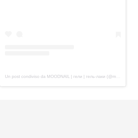
Un post condiviso da MOODNAIL | гели | гель-лаки (@moodnail.pro)