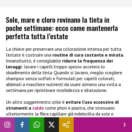
Sole, mare e cloro rovinano la tinta in
poche settimane: ecco come mantenerla
perfetta tutta l’estate
La chiave per preservare una colorazione intensa per tutta
l’estate è costruire una
routine di cura costante e mirata
.
Innanzitutto, è consigliabile
ridurre la frequenza dei
lavaggi
: lavare i capelli troppo spesso accelera lo
sbiadimento della tinta. Quando si lavano, meglio scegliere
shampoo senza solfati e formulati per capelli colorati,
abbinati a maschere nutrienti da usare almeno una volta a
settimana per ripristinare morbidezza e idratazione.
Un altro suggerimento utile è
evitare l’uso eccessivo di
strumenti a
caldo
come phon e piastra, che stressano
ulteriormente la fibra capillare già indebolita da sole e
salsedine. In alternativa, si possono preferire acconciature
naturali o styling a bassa temperatura. Infine, un piccolo
trucco spesso sottovalutato è il
ritocco del colore con