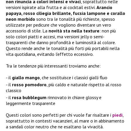
non rinuncia a colori intensi e vivaci
, soprattutto nelle
versioni ispirate alla frutta e ai cocktail estivi.
Arancio
papaya, rosso ciliegia brillante, fucsia lampone e corallo
neon morbido
sono tra le tonalità più richieste, spesso
utilizzate per pedicure che vogliono diventare un vero
accessorio di stile. La
novità sta nella texture
: non più
solo colori piatti e accesi, ma versioni jelly o semi-
trasparenti che danno profondità e luminosità al colore.
Questo rende anche le tonalità più forti più portabili nella
vita quotidiana, evitando l’effetto eccessivo.
Tra le tendenze più interessanti troviamo anche:
il
giallo mango
, che sostituisce i classici gialli fluo
il
rosso pomodoro
, più caldo e naturale rispetto al rosso
classico
il
rosa bubblegum
rinnovato in chiave glossy e
leggermente trasparente
Questi colori sono perfetti per chi vuole far risaltare i
piedi
,
soprattutto in contesti vacanzieri, al mare o in abbinamento
a sandali color neutro che ne esaltano la vivacità.