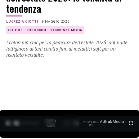
tendenza
LUCREZIA CIOTTI
|
9 MAGGIO 2026
COLORE
PIEDI NUDI
TENDENZE MODA
I colori più chic per la pedicure dell’estate 2026: dal nude
lattiginoso ai toni corallo fino ai metallici soft per un
risultato versatile.
0:30 /
Ad
hub
Media
POWERED
1
/
2
3:35
BY