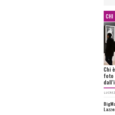
CHI
Chi 
foto
dall
LUCREZ
BigMa
Lazze