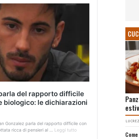
CUC
Panz
esti
LUCREZ
Come 