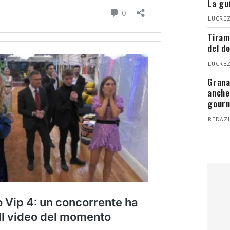
La gu
LUCREZ
Tiram
del d
LUCREZ
Grana
anche
gour
REDAZI