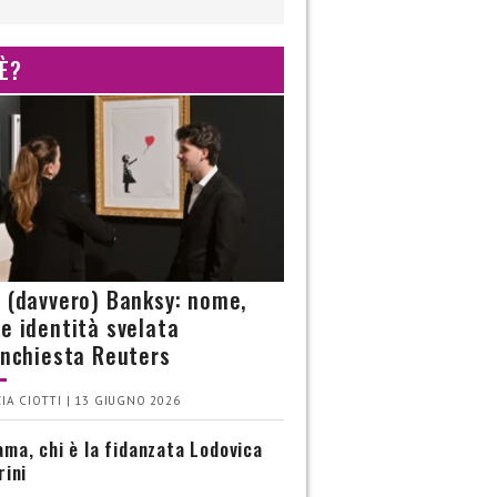
 È?
è (davvero) Banksy: nome,
 e identità svelata
’inchiesta Reuters
IA CIOTTI | 13 GIUGNO 2026
ma, chi è la fidanzata Lodovica
rini