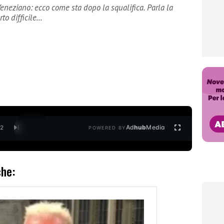
eneziano: ecco come sta dopo la squalifica. Parla la
to difficile…
Ad
hub
Media
/
2
POWERED BY
che: