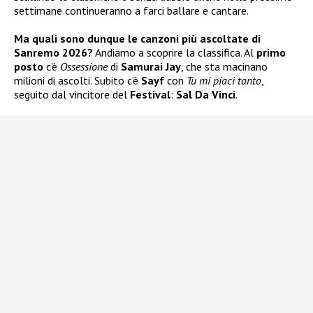
settimane continueranno a farci ballare e cantare.
Ma quali sono dunque le canzoni più ascoltate di
Sanremo 2026?
Andiamo a scoprire la classifica. Al
primo
posto
c’è
Ossessione
di
Samurai Jay
, che sta macinano
milioni di ascolti. Subito c’è
Sayf
con
Tu mi piaci tanto
,
seguito dal vincitore del
Festival
:
Sal Da Vinci
.