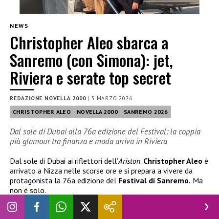
NEWS
Christopher Aleo sbarca a
Sanremo (con Simona): jet,
Riviera e serate top secret
REDAZIONE NOVELLA 2000
|
3 MARZO 2026
CHRISTOPHER ALEO
NOVELLA 2000
SANREMO 2026
Dal sole di Dubai alla 76a edizione del Festival: la coppia
più glamour tra finanza e moda arriva in Riviera
Dal sole di Dubai ai riflettori dell’
Ariston
.
Christopher Aleo
è
arrivato a Nizza nelle scorse ore e si prepara a vivere da
protagonista la 76a edizione del
Festival di Sanremo.
Ma
non è solo.
Al suo fianco, come sempre, la splendida
Simona Jakstaite,