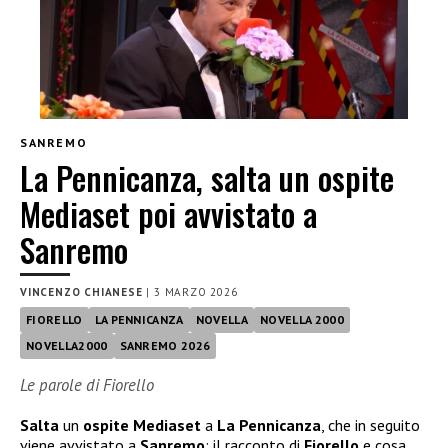
SANREMO
La Pennicanza, salta un ospite
Mediaset poi avvistato a
Sanremo
VINCENZO CHIANESE
|
3 MARZO 2026
FIORELLO
LA PENNICANZA
NOVELLA
NOVELLA 2000
NOVELLA2000
SANREMO 2026
Le parole di Fiorello
Salta
un
ospite Mediaset
a
La Pennicanza
, che in seguito
viene avvistato a
Sanremo
: il racconto di
Fiorello
e cosa