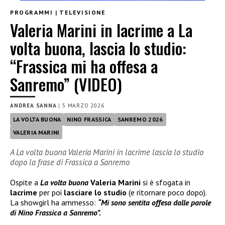
PROGRAMMI
|
TELEVISIONE
Valeria Marini in lacrime a La
volta buona, lascia lo studio:
“Frassica mi ha offesa a
Sanremo” (VIDEO)
ANDREA SANNA
|
5 MARZO 2026
LA VOLTA BUONA
NINO FRASSICA
SANREMO 2026
VALERIA MARINI
A La volta buona Valeria Marini in lacrime lascia lo studio
dopo la frase di Frassica a Sanremo
Ospite a
La volta buona
Valeria Marini
si è sfogata in
lacrime
per poi
lasciare lo studio
(e ritornare poco dopo).
La showgirl ha ammesso:
“Mi sono sentita offesa dalle parole
di Nino Frassica a Sanremo”.