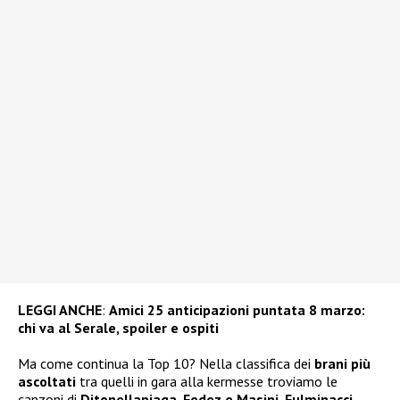
LEGGI ANCHE
:
Amici 25 anticipazioni puntata 8 marzo:
chi va al Serale, spoiler e ospiti
Ma come continua la Top 10? Nella classifica dei
brani più
ascoltati
tra quelli in gara alla kermesse troviamo le
canzoni di
Ditonellapiaga, Fedez e Masini, Fulminacci,