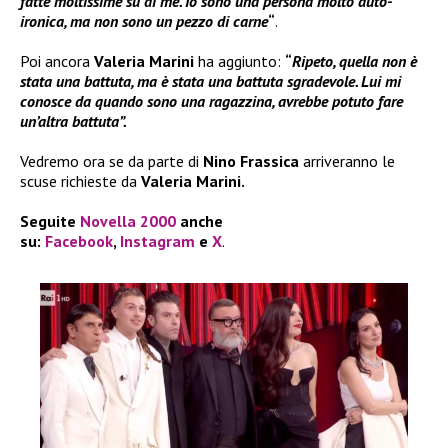
fatte moltissime su di me. Io sono una persona molto auto-
ironica, ma non sono un pezzo di carne
“
.
Poi ancora
Valeria Marini
ha aggiunto:
“
Ripeto, quella non è
stata una battuta, ma è stata una battuta sgradevole. Lui mi
conosce da quando sono una ragazzina, avrebbe potuto fare
un’altra battuta”.
Vedremo ora se da parte di
Nino Frassica
arriveranno le
scuse richieste da
Valeria Marini.
Seguite
Novella 2000
anche
su:
Facebook
,
Instagram
e
X
.