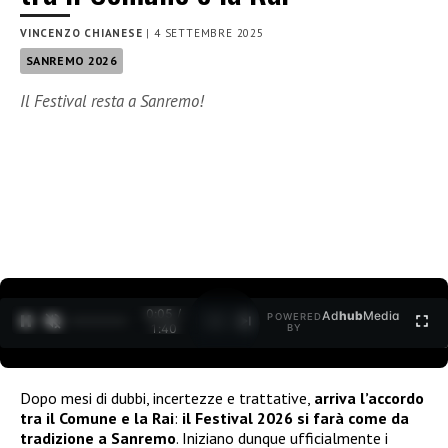
VINCENZO CHIANESE
|
4 SETTEMBRE 2025
SANREMO 2026
Il Festival resta a Sanremo!
0:06 /
Ad
hub
Media
POWERED
1
/
2
1:40
BY
Dopo mesi di dubbi, incertezze e trattative,
arriva l’accordo
tra il Comune e la Rai
:
il Festival 2026 si farà come da
tradizione a Sanremo
. Iniziano dunque ufficialmente i