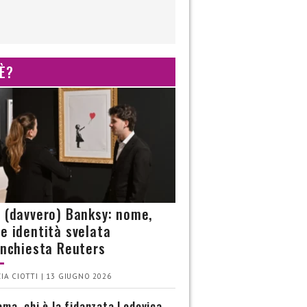
 È?
è (davvero) Banksy: nome,
 e identità svelata
’inchiesta Reuters
IA CIOTTI | 13 GIUGNO 2026
ma, chi è la fidanzata Lodovica