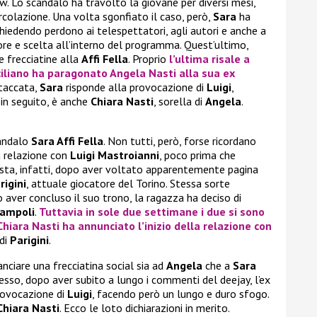
w. Lo scandalo ha travolto la giovane per diversi mesi,
ircolazione. Una volta sgonfiato il caso, però,
Sara
ha
chiedendo perdono ai telespettatori, agli autori e anche a
ore e scelta all’interno del programma. Quest’ultimo,
e frecciatine alla
Affi Fella
. Proprio
l’ultima risale a
iciliano ha paragonato
Angela Nasti
alla sua ex
ttaccata,
Sara
risponde alla provocazione di
Luigi
,
 in seguito, è anche
Chiara Nasti
, sorella di
Angela
.
candalo
Sara Affi Fella
. Non tutti, però, forse ricordano
a relazione con
Luigi Mastroianni
, poco prima che
nista, infatti, dopo aver voltato apparentemente pagina
rigini
, attuale giocatore del Torino. Stessa sorte
o aver concluso il suo trono, la ragazza ha deciso di
Campoli
.
Tuttavia in sole due settimane i due si sono
Chiara Nasti
ha annunciato l’inizio della relazione con
 di
Parigini
.
anciare una frecciatina social sia ad
Angela
che a
Sara
sso, dopo aver subito a lungo i commenti del deejay, l’ex
provocazione di
Luigi
, facendo però un lungo e duro sfogo.
Chiara Nasti
. Ecco le loto dichiarazioni in merito.