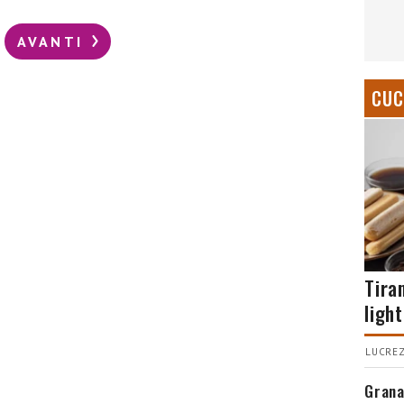
AVANTI
CUC
Tira
light
LUCREZ
Grana