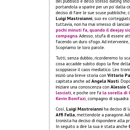
del pubblico e dello stesso dating sho
portandola a sparire per un po’ dalla c
deciso di fare le sue scuse pubbliche, 
Luigi Mastroianni
, suo ex corteggiat
tuttavia, non ha mai smesso di lanciar
pochi minuti fa, quando il deejay s
compagna
. Adesso, stufa di essere a
facendo un duro sfogo. Ad intervenire,
Scopriamo le loro parole.
Tutti, senza dubbio, ricorderemo lo s
cosa accadde subito dopo la fine dell
scoppiasse il caos mediatico. L’ex tro
iniziò una breve storia con
Vittorio Pa
capitata anche ad
Angela Nasti
. Dop
iniziare una conoscenza con
Alessio 
lasciati
, e poche ore fa
la sorella di
Kevin Bonifazi
, compagno di squadra
Così,
Luigi Mastroianni
ha deciso di l
Affi Fella
, mettendole a paragone. Ade
tronista ha deciso di rispondere alla 
In seguito a dire la sua è stata anche