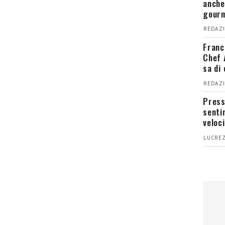
anche
gour
REDAZI
Franc
Chef 
sa di
REDAZI
Press
senti
veloci
LUCREZ