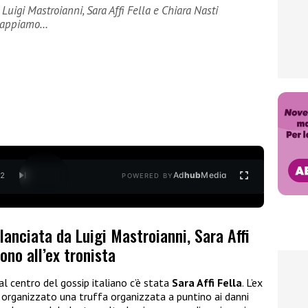
 Luigi Mastroianni, Sara Affi Fella e Chiara Nasti
 sappiamo…
Ad
hub
Media
/
2
POWERED BY
lanciata da Luigi Mastroianni, Sara Affi
ono all’ex tronista
 centro del gossip italiano c’è stata
Sara Affi Fella
. L’ex
 organizzato una truffa organizzata a puntino ai danni