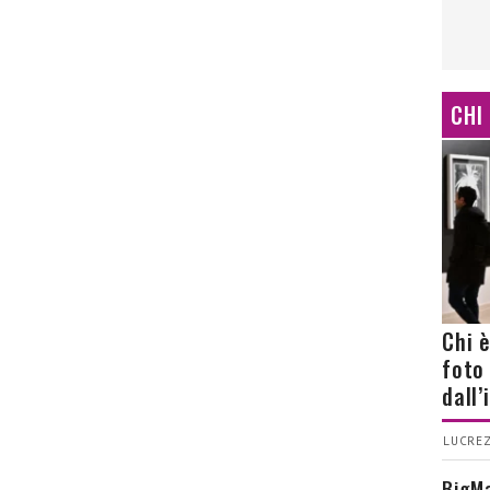
CHI
Chi 
foto
dall
LUCREZ
BigMa