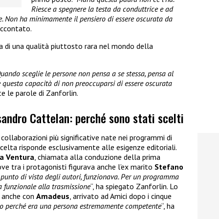
Riesce a spegnere la testa da conduttrice e ad
ce. Non ha minimamente il pensiero di essere oscurata da
raccontato.
a di una qualità piuttosto rara nel mondo della
Quando sceglie le persone non pensa a se stessa, pensa al
e questa capacità di non preoccuparsi di essere oscurata
e le parole di Zanforlin.
andro Cattelan: perché sono stati scelti
 collaborazioni più significative nate nei programmi di
scelta risponde esclusivamente alle esigenze editoriali.
a Ventura
, chiamata alla conduzione della prima
ove tra i protagonisti figurava anche l’ex marito
Stefano
 punto di vista degli autori, funzionava. Per un programma
ra funzionale alla trasmissione
“, ha spiegato Zanforlin. Lo
o anche con
Amadeus
, arrivato ad Amici dopo i cinque
o perché era una persona estremamente competente
“, ha