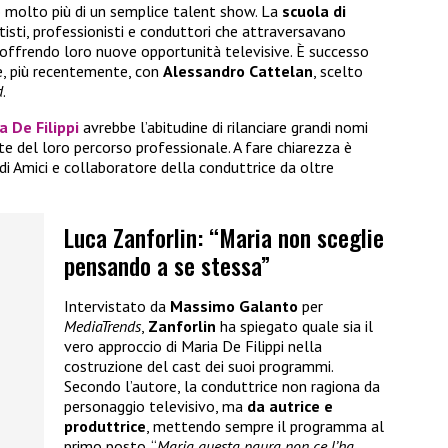
 molto più di un semplice talent show. La
scuola di
isti, professionisti e conduttori che attraversavano
, offrendo loro nuove opportunità televisive. È successo
, più recentemente, con
Alessandro Cattelan
, scelto
d
.
a De Filippi
avrebbe l’abitudine di rilanciare grandi nomi
te del loro percorso professionale. A fare chiarezza è
 di Amici e collaboratore della conduttrice da oltre
Luca Zanforlin: “Maria non sceglie
pensando a se stessa”
Intervistato da
Massimo Galanto
per
MediaTrends
,
Zanforlin
ha spiegato quale sia il
vero approccio di Maria De Filippi nella
costruzione del cast dei suoi programmi.
Secondo l’autore, la conduttrice non ragiona da
personaggio televisivo, ma
da autrice e
produttrice
, mettendo sempre il programma al
primo posto. “
Maria questa paura non ce l’ha.