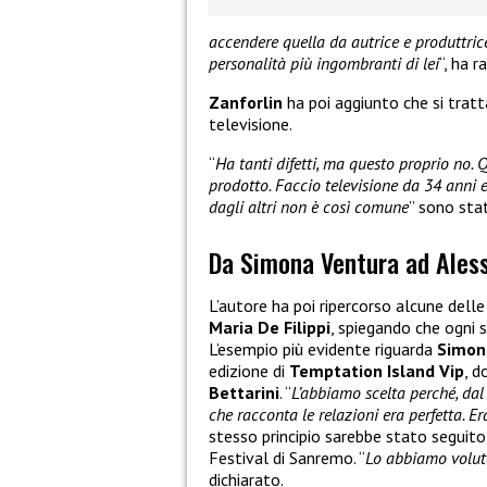
accendere quella da autrice e produttri
personalità più ingombranti di lei
“, ha 
Zanforlin
ha poi aggiunto che si tratt
televisione.
“
Ha tanti difetti, ma questo proprio no. 
prodotto. Faccio televisione da 34 anni 
dagli altri non è così comune
” sono stat
Da Simona Ventura ad Aless
L’autore ha poi ripercorso alcune delle
Maria De Filippi
, spiegando che ogni 
L’esempio più evidente riguarda
Simon
edizione di
Temptation Island Vip
, d
Bettarini
. “
L’abbiamo scelta perché, dal
che racconta le relazioni era perfetta. E
stesso principio sarebbe stato seguit
Festival di Sanremo. “
Lo abbiamo volut
dichiarato.