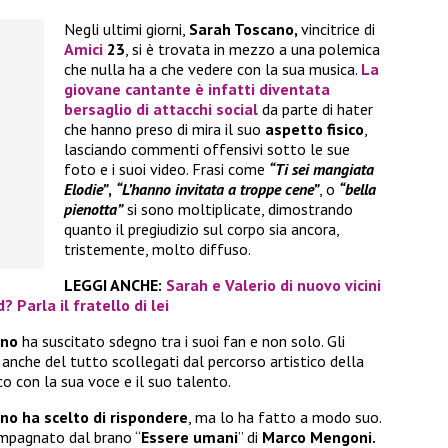
Negli ultimi giorni,
Sarah Toscano,
vincitrice di
Amici
23
, si è trovata in mezzo a una polemica
che nulla ha a che vedere con la sua musica.
La
giovane cantante è infatti diventata
bersaglio di
attacchi social
da parte di hater
che hanno preso di mira il suo
aspetto fisico
,
lasciando commenti offensivi sotto le sue
foto e i suoi video. Frasi come
“Ti sei mangiata
Elodie”
,
“L’hanno invitata a troppe cene”
, o
“bella
pienotta”
si sono moltiplicate, dimostrando
quanto il pregiudizio sul corpo sia ancora,
tristemente, molto diffuso.
LEGGI ANCHE:
Sarah e Valerio di nuovo vicini
 Parla il fratello di lei
ano
ha suscitato sdegno tra i suoi fan e non solo. Gli
a anche del tutto scollegati dal percorso artistico della
co con la sua voce e il suo talento.
no ha scelto di rispondere
, ma lo ha fatto a modo suo.
ompagnato dal brano “
Essere umani
” di
Marco Mengoni.