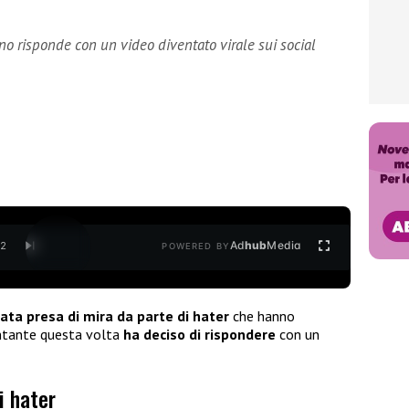
cano risponde con un video diventato virale sui social
Ad
hub
Media
/
2
POWERED BY
tata presa di mira da parte di hater
che hanno
tante questa volta
ha deciso di rispondere
con un
i hater