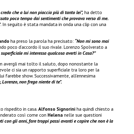
credo che a lui non piaccia più di tanto lei”,
ha detto
ssato poco tempo dai sentimenti che provava verso di me.
”
. In seguito è stata mandata in onda una clip con una
uando
ha preso la parola ha precisato:
“Non mi sono mai
ndo poco d’accordo il suo rivale. Lorenzo Spolverato a
superficiale mi interessa qualcosa averti in Casa?”
n avergli mai tolto il saluto, dopo nonostante la
vole ci sia un rapporto superficiale tra loro per la
lui farebbe show. Successivamente, all’ennesima
 Lorenzo, non frega niente di te”.
o rispedito in casa.
Alfonso Signorini
ha quindi chiesto a
onderato così come con
Helena
nelle sue questioni
 con gli anni, fare troppi passi avanti e capire che non è la