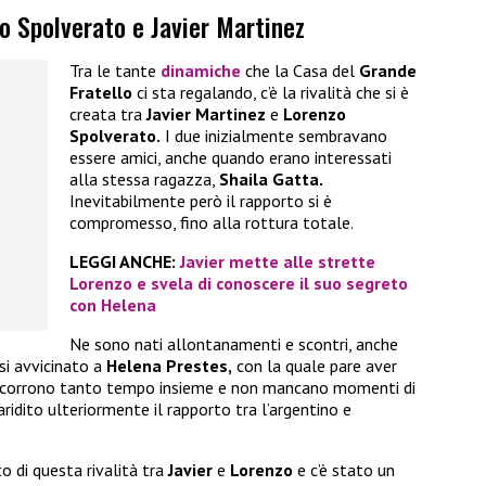
o Spolverato e Javier Martinez
Tra le tante
dinamiche
che la Casa del
Grande
Fratello
ci sta regalando, c’è la rivalità che si è
creata tra
Javier Martinez
e
Lorenzo
Spolverato.
I due inizialmente sembravano
essere amici, anche quando erano interessati
alla stessa ragazza,
Shaila Gatta.
Inevitabilmente però il rapporto si è
compromesso, fino alla rottura totale.
LEGGI ANCHE:
Javier mette alle strette
Lorenzo e svela di conoscere il suo segreto
con Helena
Ne sono nati allontanamenti e scontri, anche
si avvicinato a
Helena Prestes,
con la quale pare aver
rascorrono tanto tempo insieme e non mancano momenti di
ridito ulteriormente il rapporto tra l’argentino e
to di questa rivalità tra
Javier
e
Lorenzo
e c’è stato un