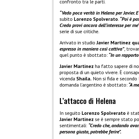
confronto tra le parti.
“Vedo poca verità in Helena per Javier. E 
subito
Lorenzo Spolverato
.
“Poi è pa
Credo provi ancora dell’interesse per me
serie di sue critiche.
Arrivato in studio
Javier Martinez q
espresso in maniera così cattiva”
, trova
quel punto è sbottato:
“In un rapporto 
Javier Martinez
ha fatto sapere di no
proposta di un quieto vivere. È consape
vicenda
Shaila.
Non si fida e secondo 
domanda l’argentino è sbottato:
“A me,
L’attacco di Helena
In seguito
Lorenzo Spolverato
è stat
Javier Martinez
se è sempre stato p
sentimentali:
“Credo che, andando avanti
persona giusta, potrebbe ferire”.