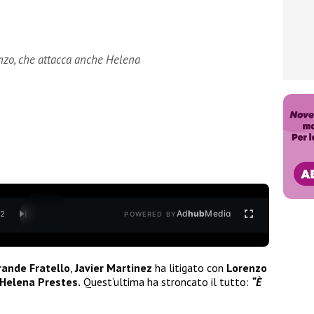
enzo, che attacca anche Helena
Ad
hub
Media
/
2
POWERED BY
rande Fratello
,
Javier Martinez
ha litigato con
Lorenzo
Helena Prestes.
Quest’ultima ha stroncato il tutto:
“È