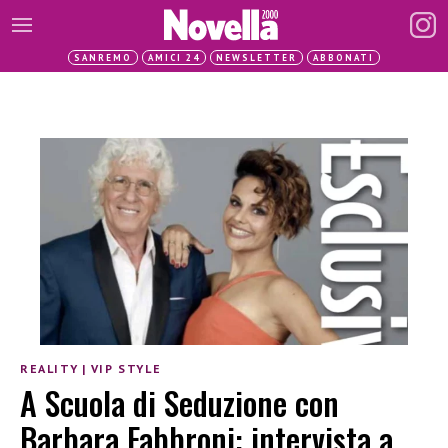
SANREMO
AMICI 24
NEWSLETTER
ABBONATI
REALITY
|
VIP STYLE
A Scuola di Seduzione con
Barbara Fabbroni: intervista a