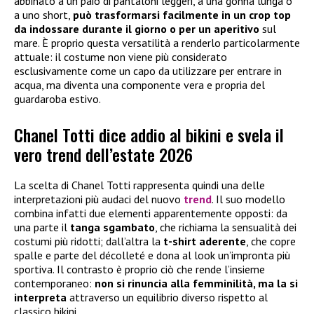
abbinato a un paio di pantaloni leggeri, a una gonna lunga o
a uno short,
può trasformarsi facilmente in un crop top
da indossare durante il giorno o per un aperitivo
sul
mare. È proprio questa versatilità a renderlo particolarmente
attuale: il costume non viene più considerato
esclusivamente come un capo da utilizzare per entrare in
acqua, ma diventa una componente vera e propria del
guardaroba estivo.
Chanel Totti dice addio al bikini e svela il
vero trend dell’estate 2026
La scelta di Chanel Totti rappresenta quindi una delle
interpretazioni più audaci del nuovo
trend
. Il suo modello
combina infatti due elementi apparentemente opposti: da
una parte il
tanga sgambato
, che richiama la sensualità dei
costumi più ridotti; dall’altra la
t-shirt aderente
, che copre
spalle e parte del décolleté e dona al look un’impronta più
sportiva. Il contrasto è proprio ciò che rende l’insieme
contemporaneo:
non si rinuncia alla femminilità, ma la si
interpreta
attraverso un equilibrio diverso rispetto al
classico bikini.