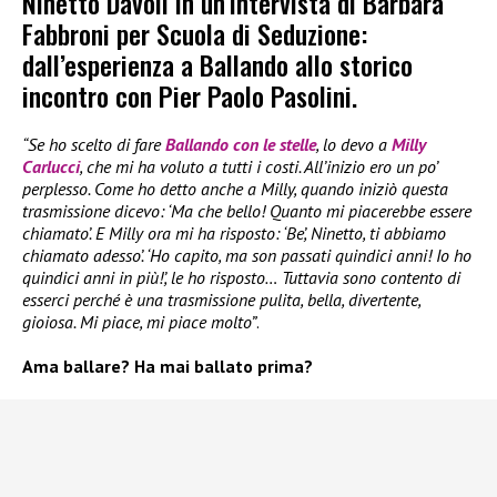
Ninetto Davoli in un’intervista di Barbara
Fabbroni per Scuola di Seduzione:
dall’esperienza a Ballando allo storico
incontro con Pier Paolo Pasolini.
“Se ho scelto di fare
Ballando con le stelle
, lo devo a
Milly
Carlucci
, che mi ha voluto a tutti i costi. All’inizio ero un po’
perplesso. Come ho detto anche a Milly, quando iniziò questa
trasmissione dicevo: ‘Ma che bello! Quanto mi piacerebbe essere
chiamato’. E Milly ora mi ha risposto: ‘Be’, Ninetto, ti abbiamo
chiamato adesso’. ‘Ho capito, ma son passati quindici anni! Io ho
quindici anni in più!’, le ho risposto… Tuttavia sono contento di
esserci perché è una trasmissione pulita, bella, divertente,
gioiosa. Mi piace, mi piace molto”
.
Ama ballare? Ha mai ballato prima?