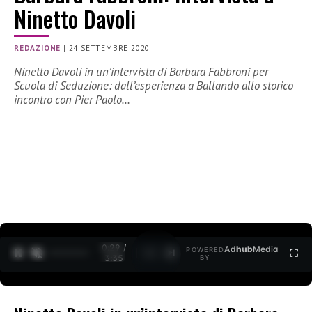
Ninetto Davoli
REDAZIONE
|
24 SETTEMBRE 2020
Ninetto Davoli in un’intervista di Barbara Fabbroni per
Scuola di Seduzione: dall’esperienza a Ballando allo storico
incontro con Pier Paolo…
0:30 /
Ad
hub
Media
POWERED
1
/
2
3:35
BY