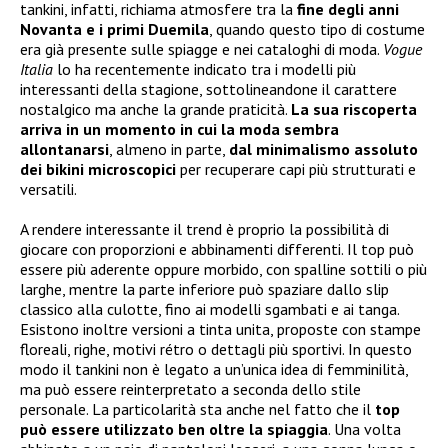
tankini, infatti, richiama atmosfere tra la
fine degli anni
Novanta e i primi Duemila
, quando questo tipo di costume
era già presente sulle spiagge e nei cataloghi di moda.
Vogue
Italia
lo ha recentemente indicato tra i modelli più
interessanti della stagione, sottolineandone il carattere
nostalgico ma anche la grande praticità.
La sua riscoperta
arriva in un momento in cui la moda sembra
allontanarsi
, almeno in parte,
dal minimalismo assoluto
dei bikini microscopici
per recuperare capi più strutturati e
versatili.
A rendere interessante il trend è proprio la possibilità di
giocare con proporzioni e abbinamenti differenti. Il top può
essere più aderente oppure morbido, con spalline sottili o più
larghe, mentre la parte inferiore può spaziare dallo slip
classico alla culotte, fino ai modelli sgambati e ai tanga.
Esistono inoltre versioni a tinta unita, proposte con stampe
floreali, righe, motivi rétro o dettagli più sportivi. In questo
modo il tankini non è legato a un’unica idea di femminilità,
ma può essere reinterpretato a seconda dello stile
personale. La particolarità sta anche nel fatto che il
top
può essere utilizzato ben oltre la spiaggia
. Una volta