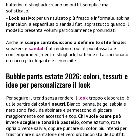
ballerine o slingback creano un outfit semplice ma
sofisticato.
Look estivo:
per un risultato più fresco e informale, abbina
i pantaloni a espadrillas o sandali flat, soprattutto quando il
modello presenta volumi particolarmente pronunciati.
Anche le
scarpe contribuiscono a definire lo stile finale
:
sneakers e
sandali
flat rendono l’outfit più rilassato e
contemporaneo, mentre slingback, ballerine e tacchi donano
un tocco più elegante e femminile.
Bubble pants estate 2026: colori, tessuti e
idee per personalizzare il look
Per seguire il trend senza rendere il
look
troppo elaborato, è
utile partire dai
colori neutri
. Bianco, panna, beige, sabbia e
nero sono facili da abbinare e permettono di giocare
maggiormente con accessori e top.
Chi vuole osare può
invece
scegliere tonalità pastello
, come azzurro, rosa
cipria o verde salvia, oppure puntare su colori più intensi per
trasformare il pantalone nel vero protagonista dell’outfit.