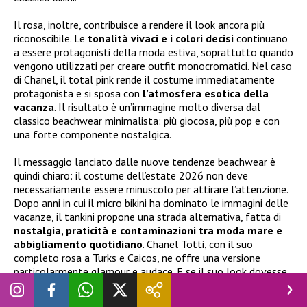
Il rosa, inoltre, contribuisce a rendere il look ancora più
riconoscibile. Le
tonalità vivaci e i colori decisi
continuano
a essere protagonisti della moda estiva, soprattutto quando
vengono utilizzati per creare outfit monocromatici. Nel caso
di Chanel, il total pink rende il costume immediatamente
protagonista e si sposa con
l’atmosfera esotica della
vacanza
. Il risultato è un’immagine molto diversa dal
classico beachwear minimalista: più giocosa, più pop e con
una forte componente nostalgica.
Il messaggio lanciato dalle nuove tendenze beachwear è
quindi chiaro: il costume dell’estate 2026 non deve
necessariamente essere minuscolo per attirare l’attenzione.
Dopo anni in cui il micro bikini ha dominato le immagini delle
vacanze, il tankini propone una strada alternativa, fatta di
nostalgia, praticità e contaminazioni tra moda mare e
abbigliamento quotidiano
. Chanel Totti, con il suo
completo rosa a Turks e Caicos, ne offre una versione
particolarmente glamour e audace. E se il suo look dovesse
diventare il nuovo riferimento dell’estate, sulle spiagge
potremmo presto vedere molti più top corti abbinati a slip