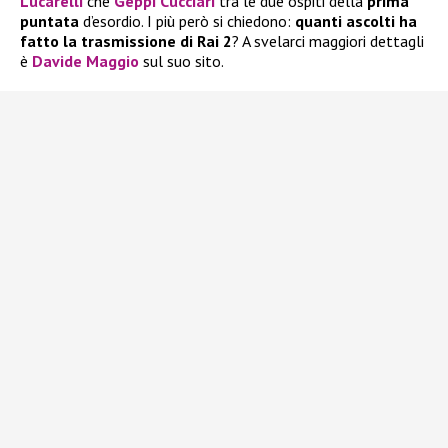
Lucarelli
che
Geppi Cucciari
tra le due ospiti della
prima
puntata
d’esordio. I più però si chiedono:
quanti ascolti ha
fatto la trasmissione di Rai 2
? A svelarci maggiori dettagli
è
Davide Maggio
sul suo sito.