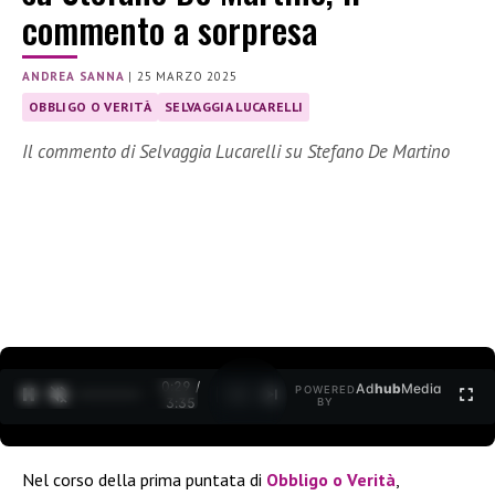
commento a sorpresa
ANDREA SANNA
|
25 MARZO 2025
OBBLIGO O VERITÀ
SELVAGGIA LUCARELLI
Il commento di Selvaggia Lucarelli su Stefano De Martino
0:30 /
Ad
hub
Media
POWERED
1
/
2
3:35
BY
Nel corso della prima puntata di
Obbligo o Verità
,