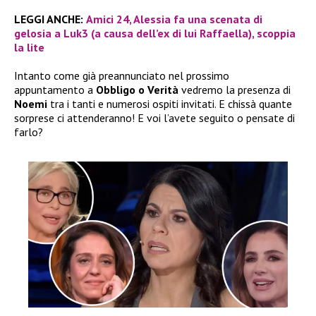
LEGGI ANCHE:
Amici 24, Alessia fa una scenata di
gelosia a Luk3 (a causa dell’ex di lui Raffaella), scoppia
la lite
Intanto come già preannunciato nel prossimo
appuntamento a
Obbligo o Verità
vedremo la presenza di
Noemi
tra i tanti e numerosi ospiti invitati. E chissà quante
sorprese ci attenderanno! E voi l’avete seguito o pensate di
farlo?