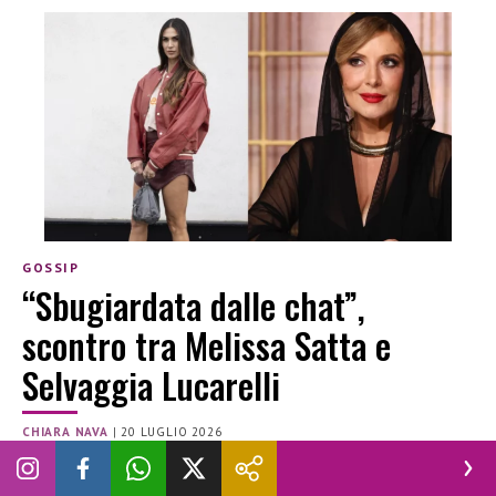
GOSSIP
“Sbugiardata dalle chat”,
scontro tra Melissa Satta e
Selvaggia Lucarelli
CHIARA NAVA
|
20 LUGLIO 2026
MELISSA SATTA
SELVAGGIA LUCARELLI