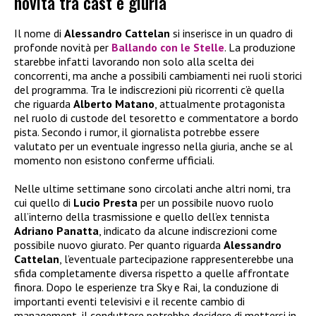
novità tra cast e giuria
Il nome di
Alessandro Cattelan
si inserisce in un quadro di
profonde novità per
Ballando con le Stelle
. La produzione
starebbe infatti lavorando non solo alla scelta dei
concorrenti, ma anche a possibili cambiamenti nei ruoli storici
del programma. Tra le indiscrezioni più ricorrenti c’è quella
che riguarda
Alberto Matano
, attualmente protagonista
nel ruolo di custode del tesoretto e commentatore a bordo
pista. Secondo i rumor, il giornalista potrebbe essere
valutato per un eventuale ingresso nella giuria, anche se al
momento non esistono conferme ufficiali.
Nelle ultime settimane sono circolati anche altri nomi, tra
cui quello di
Lucio Presta
per un possibile nuovo ruolo
all’interno della trasmissione e quello dell’ex tennista
Adriano Panatta
, indicato da alcune indiscrezioni come
possibile nuovo giurato. Per quanto riguarda
Alessandro
Cattelan
, l’eventuale partecipazione rappresenterebbe una
sfida completamente diversa rispetto a quelle affrontate
finora. Dopo le esperienze tra Sky e Rai, la conduzione di
importanti eventi televisivi e il recente cambio di
management, il conduttore potrebbe decidere di mettersi in