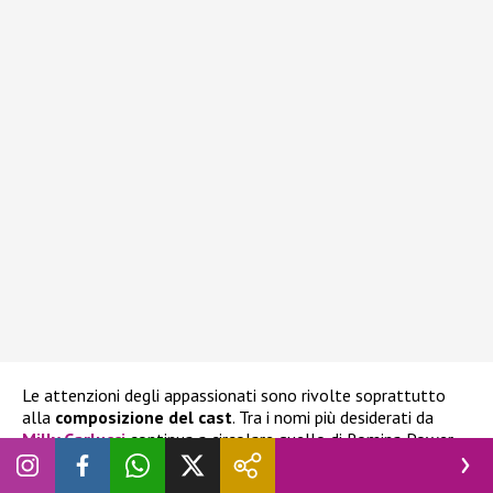
Le attenzioni degli appassionati sono rivolte soprattutto
alla
composizione del cast
. Tra i nomi più desiderati da
Milly Carlucci
continua a circolare quello di
Romina Power,
considerata una possibile protagonista della nuova edizione.
La cantante, però, ha recentemente confermato a