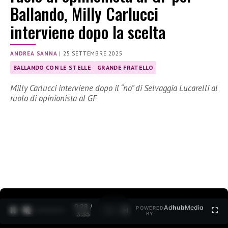
Ballando, Milly Carlucci
interviene dopo la scelta
ANDREA SANNA
|
25 SETTEMBRE 2025
BALLANDO CON LE STELLE
GRANDE FRATELLO
Milly Carlucci interviene dopo il “no” di Selvaggia Lucarelli al
ruolo di opinionista al GF
0:29 /
Ad
hub
Media
POWERED
1
/
2
3:35
BY