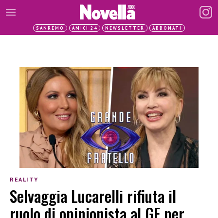
SANREMO
AMICI 24
NEWSLETTER
ABBONATI
REALITY
Selvaggia Lucarelli rifiuta il
ruolo di opinionista al GF per