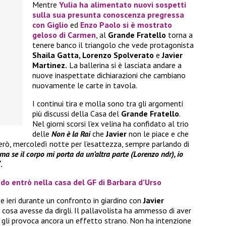
Mentre
Yulia
ha alimentato nuovi sospetti
sulla sua presunta conoscenza pregressa
con
Giglio
ed
Enzo Paolo
si è mostrato
geloso di
Carmen
, al
Grande Fratello
torna a
tenere banco il triangolo che vede protagonista
Shaila Gatta, Lorenzo Spolverato
e
Javier
Martinez.
La ballerina si è lasciata andare a
nuove inaspettate dichiarazioni che cambiano
nuovamente le carte in tavola.
I continui tira e molla sono tra gli argomenti
più discussi della Casa del
Grande Fratello
.
Nel giorni scorsi l’ex velina ha confidato al trio
delle
Non è la Rai
che
Javier
non le piace e che
però, mercoledì notte per l’esattezza, sempre parlando di
ma se il corpo mi porta da un’altra parte (Lorenzo ndr), io
“.
ndo entrò nella casa del GF di Barbara d’Urso
 ieri durante un confronto in giardino con
Javier
cosa avesse da dirgli. Il pallavolista ha ammesso di aver
i gli provoca ancora un effetto strano. Non ha intenzione