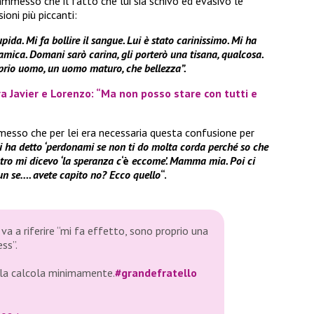
mmesso che il fatto che lui sia schivo ed evasivo le
ioni più piccanti:
pida. Mi fa bollire il sangue. Lui è stato carinissimo. Mi ha
mica. Domani sarò carina, gli porterò una tisana, qualcosa.
oprio uomo, un uomo maturo, che bellezza”.
ra Javier e Lorenzo: “Ma non posso stare con tutti e
esso che per lei era necessaria questa confusione per
i ha detto ‘perdonami se non ti do molta corda perché so che
ntro mi dicevo ‘la speranza c
‘è
eccome’. Mamma mia. Poi ci
un se…. avete capito no? Ecco quello
“.
va a riferire “mi fa effetto, sono proprio una
ss”.
la calcola minimamente.
#grandefratello