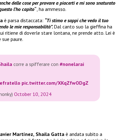
nche delle cose per provare a piacerti e mi sono snaturato
questo l’ho capito
“
, ha ammesso.
ta
è parsa distaccata:
“Ti stimo e sappi che vedo il tuo
ndo le mie responsabilità”.
Dal canto suo la gieffina ha
ui ritiene di doverle stare lontana, ne prende atto. Lei è
e sue paure.
Shaila
corre a spifferare con
#nonelarai
efratello
pic.twitter.com/XKqZfwODgZ
amonky)
October 10, 2024
Javier Martínez,
Shaila Gatta
è andata subito a