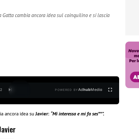
ila Gatta cambia ancora idea sul coinquilino e si lascia
Ad
hub
Media
/
2
POWERED BY
a ancora idea su
Javier:
“Mi interessa e mi fa ses**”.
Javier