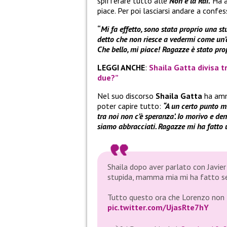
spifferare tutto alle
Non è la Rai.
Ha a
piace. Per poi lasciarsi andare a confess
“
Mi fa effetto, sono stata proprio una stu
detto che non riesce a vedermi come un’a
Che bello, mi piace! Ragazze è stato pr
LEGGI ANCHE
:
Shaila Gatta divisa t
due?”
Nel suo discorso
Shaila Gatta
ha amm
poter capire tutto:
“A un certo punto m
tra noi non c’è speranza’. Io morivo e de
siamo abbracciati. Ragazze mi ha fatto 
Shaila dopo aver parlato con Javier 
stupida, mamma mia mi ha fatto se
Tutto questo ora che Lorenzo non 
pic.twitter.com/UjasRte7hY