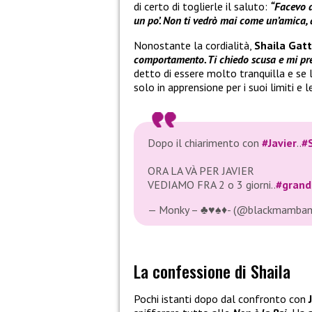
di certo di toglierle il saluto:
“Facevo a
un po’. Non ti vedrò mai come un’amica, 
Nonostante la cordialità,
Shaila Gat
comportamento. Ti chiedo scusa e mi pre
detto di essere molto tranquilla e se l
solo in apprensione per i suoi limiti e l
Dopo il chiarimento con
#Javier
..
#
ORA LA VÀ PER JAVIER
VEDIAMO FRA 2 o 3 giorni..
#grand
— Monky – ♣️♥️♠️♦️- (@blackmamb
La confessione di Shaila
Pochi istanti dopo dal confronto con