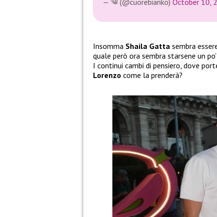
— ༄️ (@cuorebianko)
October 10, 
Insomma
Shaila Gatta
sembra essere
quale però ora sembra starsene un po’ 
I continui cambi di pensiero, dove port
Lorenzo
come la prenderà?