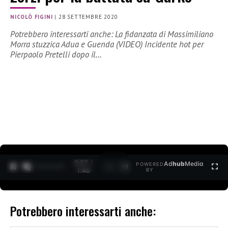
NICOLÒ FIGINI
|
28 SETTEMBRE 2020
Potrebbero interessarti anche: La fidanzata di Massimiliano
Morra stuzzica Adua e Guenda (VIDEO) Incidente hot per
Pierpaolo Pretelli dopo il…
0:28 /
Ad
hub
Media
POWERED
1
/
2
1:40
BY
Potrebbero interessarti anche: