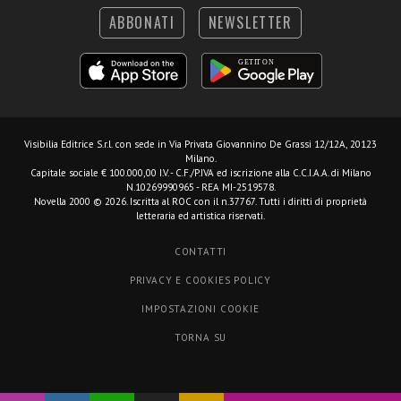
ABBONATI
NEWSLETTER
Visibilia Editrice S.r.l.
con sede in Via Privata Giovannino De Grassi 12/12A, 20123
Milano.
Capitale sociale € 100.000,00 I.V. - C.F./P.IVA ed iscrizione alla C.C.I.A.A. di Milano
N.10269990965 - REA MI-2519578.
Novella 2000 © 2026. Iscritta al ROC con il n.37767. Tutti i diritti di proprietà
letteraria ed artistica riservati.
CONTATTI
PRIVACY E COOKIES POLICY
IMPOSTAZIONI COOKIE
TORNA SU