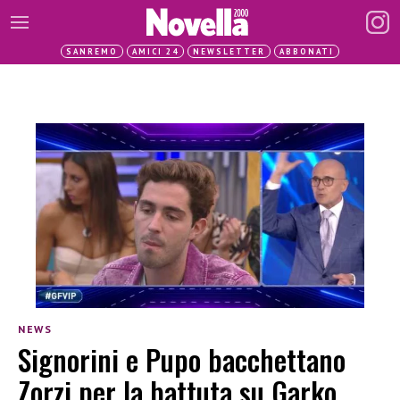
SANREMO
AMICI 24
NEWSLETTER
ABBONATI
NEWS
Signorini e Pupo bacchettano
Zorzi per la battuta su Garko