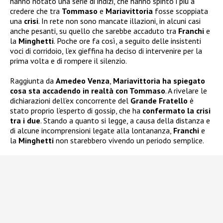
hanno notato una serie di indizi, che hanno spinto i più a
credere che tra
Tommaso
e
Mariavittoria
fosse scoppiata
una
crisi
. In rete non sono mancate illazioni, in alcuni casi
anche pesanti, su quello che sarebbe accaduto tra
Franchi
e
la
Minghetti
. Poche ore fa così, a seguito delle insistenti
voci di corridoio, l’ex gieffina ha deciso di intervenire per la
prima volta e di rompere il silenzio.
Raggiunta da
Amedeo Venza
,
Mariavittoria ha spiegato
cosa sta accadendo in realtà con Tommaso
. A rivelare le
dichiarazioni dell’ex concorrente del
Grande Fratello
è
stato proprio l’esperto di gossip, che ha
confermato la crisi
tra i due
. Stando a quanto si legge, a causa della distanza e
di alcune incomprensioni legate alla lontananza,
Franchi
e
la
Minghetti
non starebbero vivendo un periodo semplice.