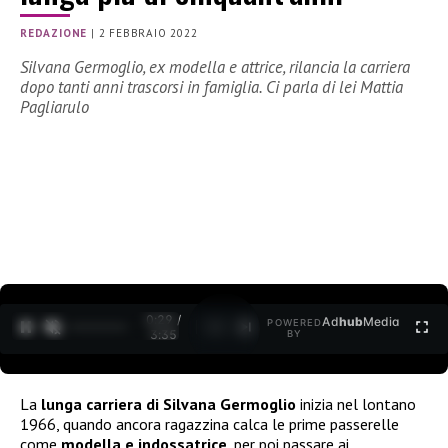
REDAZIONE
|
2 FEBBRAIO 2022
Silvana Germoglio, ex modella e attrice, rilancia la carriera
dopo tanti anni trascorsi in famiglia. Ci parla di lei Mattia
Pagliarulo
0:30 /
Ad
hub
Media
POWERED
1
/
2
3:35
BY
La
lunga carriera di Silvana Germoglio
inizia nel lontano
1966, quando ancora ragazzina calca le prime passerelle
come
modella e indossatrice
, per poi passare ai