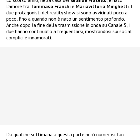
Lo scorso anno, nella casa del
Grande Fratello
, è nato
l’amore tra
Tommaso Franchi
e
Mariavittoria Minghetti
. I
due protagonisti del reality show si sono avvicinati poco a
poco, fino a quando non è nato un sentimento profondo.
Anche dopo la fine della trasmissione in onda su Canale 5, i
due hanno continuato a frequentarsi, mostrandosi sui social
complici e innamorati.
Da qualche settimana a questa parte però numerosi fan