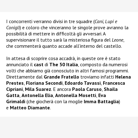
I concorrenti verranno divisi in tre squadre (
Cani, Lupi e
Conigli
) e coloro che vinceranno le singole prove avranno la
possibilità di mettere in difficoltà gli avversari. A
supervisionare il tutto sarà la misteriosa figura del
Leone
,
che commenterà quanto accade all’interno del castello.
In attesa di scoprire cosa accadrà, in queste ore è stato
annunciato il
cast
di
The 50 Italia
, composto da numerosi
volti che abbiamo già conosciuto in altri famosi programmi.
Direttamente dal
Grande Fratello
troviamo infatti
Helena
Prestes
,
Floriana Secondi
,
Edoardo Tavassi
,
Francesca
Cipriani
,
Mila Suarez
. E ancora
Paola Caruso
,
Shaila
Gatta
,
Antonella Elia
,
Antonella Mosetti
,
Eva
Grimaldi
(che giocherà con la moglie
Imma Battaglia
)
e
Matteo Diamante
.