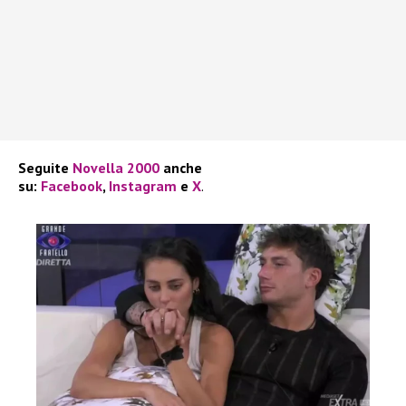
Seguite
Novella 2000
anche
su:
Facebook
,
Instagram
e
X
.