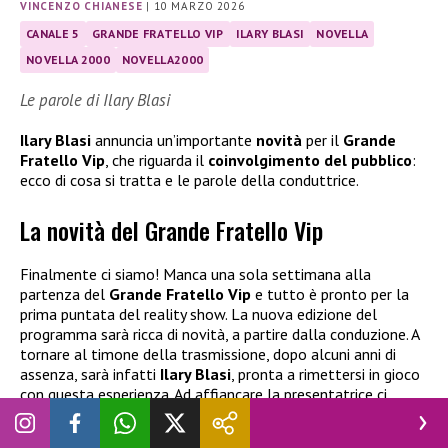
VINCENZO CHIANESE
|
10 MARZO 2026
CANALE 5
GRANDE FRATELLO VIP
ILARY BLASI
NOVELLA
NOVELLA 2000
NOVELLA2000
Le parole di Ilary Blasi
Ilary Blasi
annuncia un’importante
novità
per il
Grande
Fratello Vip
, che riguarda il
coinvolgimento del pubblico
:
ecco di cosa si tratta e le parole della conduttrice.
La novità del Grande Fratello Vip
Finalmente ci siamo! Manca una sola settimana alla
partenza del
Grande Fratello Vip
e tutto è pronto per la
prima puntata del reality show. La nuova edizione del
programma sarà ricca di novità, a partire dalla conduzione. A
tornare al timone della trasmissione, dopo alcuni anni di
assenza, sarà infatti
Ilary Blasi
, pronta a rimettersi in gioco
con questa esperienza. Ad affiancare la presentatrice ci
saranno due opinioniste d’eccezione:
Cesara Buonamici
e
Selvaggia Lucarelli
.