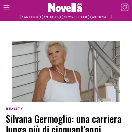
SANREMO
AMICI 24
NEWSLETTER
ABBONATI
REALITY
Silvana Germoglio: una carriera
lunga più di cinquant’anni