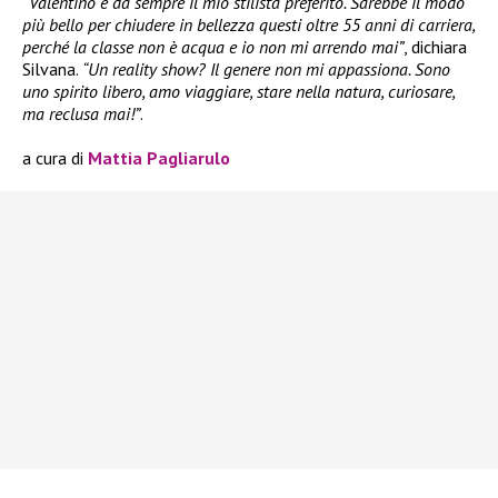
“Valentino è da sempre il mio stilista preferito. Sarebbe il modo
più bello per chiudere in bellezza questi oltre 55 anni di carriera,
perché la classe non è acqua e io non mi arrendo mai”
, dichiara
Silvana.
“Un reality show? Il genere non mi appassiona. Sono
uno spirito libero, amo viaggiare, stare nella natura, curiosare,
ma reclusa mai!”
.
a cura di
Mattia Pagliarulo