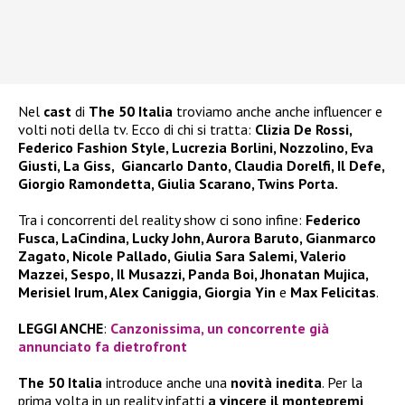
Nel
cast
di
The 50 Italia
troviamo anche anche influencer e
volti noti della tv. Ecco di chi si tratta:
Clizia De Rossi,
Federico Fashion Style, Lucrezia Borlini, Nozzolino, Eva
Giusti, La Giss, Giancarlo Danto, Claudia Dorelfi, Il Defe,
Giorgio Ramondetta, Giulia Scarano, Twins Porta.
Tra i concorrenti del reality show ci sono infine:
Federico
Fusca, LaCindina, Lucky John, Aurora Baruto, Gianmarco
Zagato, Nicole Pallado, Giulia Sara Salemi, Valerio
Mazzei, Sespo, Il Musazzi, Panda Boi, Jhonatan Mujica,
Merisiel Irum, Alex Caniggia, Giorgia Yin
e
Max Felicitas
.
LEGGI ANCHE
:
Canzonissima, un concorrente già
annunciato fa dietrofront
The 50 Italia
introduce anche una
novità inedita
. Per la
prima volta in un reality infatti
a vincere il montepremi