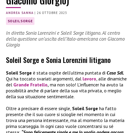
Giacomo Giorgio)
ANDREA SANNA
|
26 OTTOBRE 2023
SOLEIL SORGE
In diretta Sonia Lorenzini e Soleil Sorge litigano. Al centro
della questione un’uscita dell’italo-americana con Giacomo
Giorgio
Soleil Sorge e Sonia Lorenzini litigano
Soleil Sorge
è stata ospite dell’ultima puntata di
Casa Sdl.
Qui ha toccato svariati argomenti, dal
lavoro
, alle dinamiche
del
Grande Fratello
,
ma non solo! L’influencer ha avuto la
possibilità anche di parlare della sua vita privata, o meglio
della sua situazione sentimentale.
Oltre a precisare di essere single,
Soleil Sorge
ha fatto
presente che il suo cuore si scioglie nel momento in cui
trova una persona interessante, ma al momento la materia
prima scarseggia. In ogni caso vuole concentrarsi su sé
stessa:
“Sono felicemente single e me lo voglio godere ancora