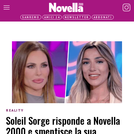
SANREMO
AMICI 24
NEWSLETTER
ABBONATI
REALITY
Soleil Sorge risponde a Novella
2000 e smentisce la sua