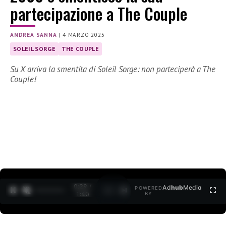
partecipazione a The Couple
ANDREA SANNA
|
4 MARZO 2025
SOLEIL SORGE
THE COUPLE
Su X arriva la smentita di Soleil Sorge: non parteciperà a The
Couple!
0:30 /
Ad
hub
Media
POWERED
1
/
2
1:40
BY