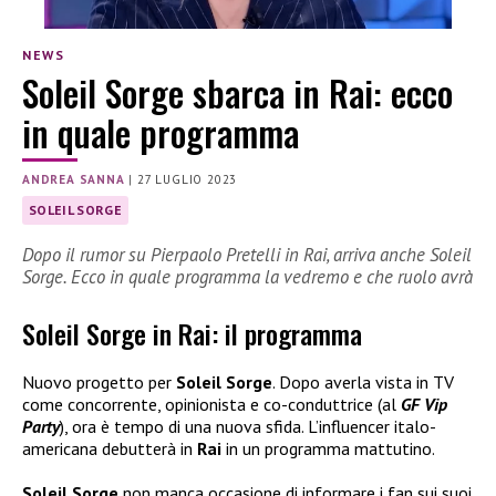
NEWS
Soleil Sorge sbarca in Rai: ecco
in quale programma
ANDREA SANNA
|
27 LUGLIO 2023
SOLEIL SORGE
Dopo il rumor su Pierpaolo Pretelli in Rai, arriva anche Soleil
Sorge. Ecco in quale programma la vedremo e che ruolo avrà
Soleil Sorge in Rai: il programma
Nuovo progetto per
Soleil Sorge
. Dopo averla vista in TV
come concorrente, opinionista e co-conduttrice (al
GF Vip
Party
), ora è tempo di una nuova sfida. L’influencer italo-
americana debutterà in
Rai
in un programma mattutino.
Soleil Sorge
non manca occasione di informare i fan sui suoi