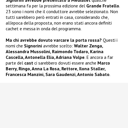
Signorini avrebbe presentato a Mediaset
qualche
settimana fa per la prossima edizione del
Grande Fratello
.
23 sono i nomi che il conduttore avrebbe selezionato. Non
tutti sarebbero però entrati in casa, considerando che,
all’epoca della proposta, non erano stati ancora definiti
cachet e messa in onda del programma.
Ma chi avrebbe dovuto varcare la porta rossa?
Questi i
nomi che
Signorini
avrebbe scelto:
Walter Zenga,
Alessandra Mussolini, Raimondo Todaro, Karina
Cascella, Antonella Elia, Adriana Volpe
. E ancora a far
parte del
cast
ci sarebbero dovuti essere anche
Marco
Berry, Ringo, Anna La Rosa, Rettore, Ilona Staller,
Francesca Manzini, Sara Gaudenzi, Antonio Sabato
.