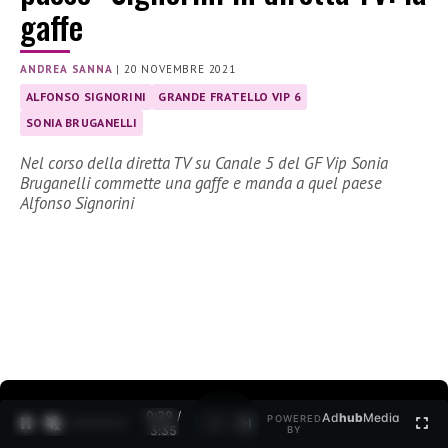
gaffe
ANDREA SANNA
|
20 NOVEMBRE 2021
ALFONSO SIGNORINI
GRANDE FRATELLO VIP 6
SONIA BRUGANELLI
Nel corso della diretta TV su Canale 5 del GF Vip Sonia
Bruganelli commette una gaffe e manda a quel paese
Alfonso Signorini
0:30 /
Ad
hub
Media
POWERED
1
/
2
3:35
BY