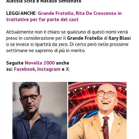
Alessia Scita e Natalio Simionato
.
LEGGI ANCHE
:
Grande Fratello, Rita De Crescenzo in
trattative per far parte del cast
Attualmente non è chiaro se qualcuno di questi nomi verrà
preso in considerazione per il
Grande Fratello
di
Ilary Blasi
o se invece si ripartirà da zero. Di certo però nelle prossime
settimane ne sapremo di più in merito.
Seguite
Novella 2000
anche
su:
Facebook
,
Instagram
e
X
.