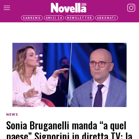
SANREMO
AMICI 24
NEWSLETTER
ABBONATI
NEWS
Sonia Bruganelli manda “a quel
paese” Signorini in diretta TV: la