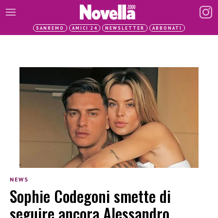
SANREMO
AMICI 24
NEWSLETTER
ABBONATI
NEWS
Sophie Codegoni smette di
seguire ancora Alessandro