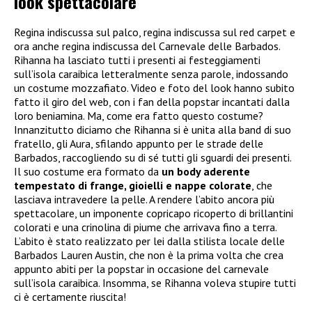
look spettacolare
Regina indiscussa sul palco, regina indiscussa sul red carpet e
ora anche regina indiscussa del Carnevale delle Barbados.
Rihanna ha lasciato tutti i presenti ai festeggiamenti
sull’isola caraibica letteralmente senza parole, indossando
un costume mozzafiato. Video e foto del look hanno subito
fatto il giro del web, con i fan della popstar incantati dalla
loro beniamina. Ma, come era fatto questo costume?
Innanzitutto diciamo che Rihanna si è unita alla band di suo
fratello, gli Aura, sfilando appunto per le strade delle
Barbados, raccogliendo su di sé tutti gli sguardi dei presenti.
Il suo costume era formato da
un body aderente
tempestato di frange, gioielli e nappe colorate
, che
lasciava intravedere la pelle. A rendere l’abito ancora più
spettacolare, un imponente copricapo ricoperto di brillantini
colorati e una crinolina di piume che arrivava fino a terra.
L’abito è stato realizzato per lei dalla stilista locale delle
Barbados Lauren Austin, che non è la prima volta che crea
appunto abiti per la popstar in occasione del carnevale
sull’isola caraibica. Insomma, se Rihanna voleva stupire tutti
ci è certamente riuscita!