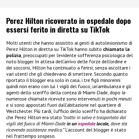
Perez Hilton ricoverato in ospedale dopo
essersi ferito in diretta su TikTok
Molti utenti che hanno assistito ai gesti di autolesionismo di
Perez Hilton in diretta su TikTok hanno subito
chiamato la
polizia
, preoccupati per l’evidente sofferenza psicologica del
noto blogger. In attesa dell’arrivo delle forze dell’ordine e
dei soccorsi, Hilton ha continuato a ferirsi, senza ascoltare i
vari utenti che gli chiedevano di smettere. Secondo quanto
riportato il blogger era solo in casa, i tre figli minorenni
quindi non erano con lui. I vigili del fuoco, un’ambulanza e gli
agenti dello sceriffo della contea di Miami-Dade, dopo le
numerose chiamate ricevute sono intervenuti in pochi minuti
e si sono appostati fuori dall’abitazione nel quartiere di
Westchester. Più tardi, l’ufficio dello sceriffo ha dichiarato
che Perez Hilton era stato
“tratto in salvo e trasportato dai
vigili del fuoco di Miami-Dade
in un
ospedale
locale,
dove sta
ricevendo assistenza medica.”
L’account del blogger è stato
nel frattempo sospeso.