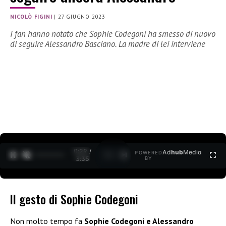
NICOLÒ FIGINI
|
27 GIUGNO 2023
I fan hanno notato che Sophie Codegoni ha smesso di nuovo
di seguire Alessandro Basciano. La madre di lei interviene
0:30 /
Ad
hub
Media
POWERED
1
/
2
3:35
BY
ll gesto di Sophie Codegoni
Non molto tempo fa
Sophie Codegoni e Alessandro