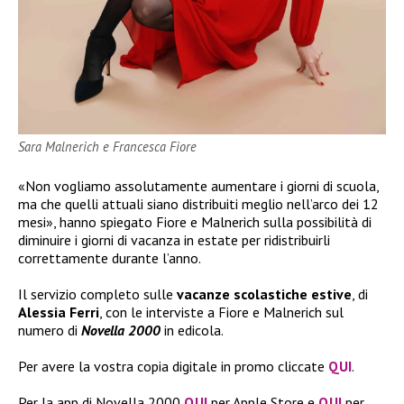
Sara Malnerich e Francesca Fiore
«Non vogliamo assolutamente aumentare i giorni di scuola,
ma che quelli attuali siano distribuiti meglio nell’arco dei 12
mesi», hanno spiegato Fiore e Malnerich sulla possibilità di
diminuire i giorni di vacanza in estate per ridistribuirli
correttamente durante l’anno.
Il servizio completo sulle
vacanze scolastiche estive
, di
Alessia Ferri
, con le interviste a Fiore e Malnerich sul
numero di
Novella 2000
in edicola.
Per avere la vostra copia digitale in promo cliccate
QUI
.
Per la app di Novella 2000
QUI
per Apple Store e
QUI
per