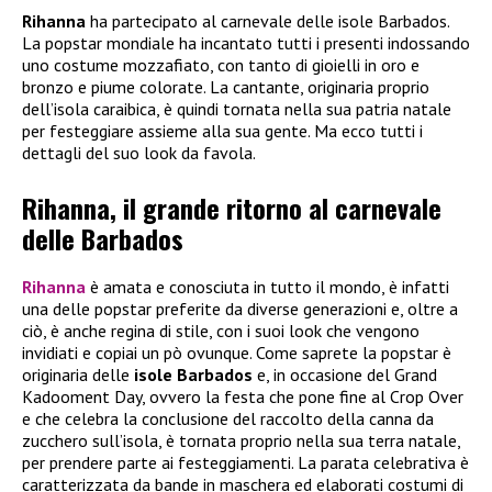
Rihanna
ha partecipato al carnevale delle isole Barbados.
La popstar mondiale ha incantato tutti i presenti indossando
uno costume mozzafiato, con tanto di gioielli in oro e
bronzo e piume colorate. La cantante, originaria proprio
dell’isola caraibica, è quindi tornata nella sua patria natale
per festeggiare assieme alla sua gente. Ma ecco tutti i
dettagli del suo look da favola.
Rihanna, il grande ritorno al carnevale
delle Barbados
Rihanna
è amata e conosciuta in tutto il mondo, è infatti
una delle popstar preferite da diverse generazioni e, oltre a
ciò, è anche regina di stile, con i suoi look che vengono
invidiati e copiai un pò ovunque. Come saprete la popstar è
originaria delle
isole Barbados
e, in occasione del Grand
Kadooment Day, ovvero la festa che pone fine al Crop Over
e che celebra la conclusione del raccolto della canna da
zucchero sull’isola, è tornata proprio nella sua terra natale,
per prendere parte ai festeggiamenti. La parata celebrativa è
caratterizzata da bande in maschera ed elaborati costumi di