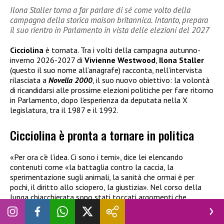
Ilona Staller torna a far parlare di sé come volto della
campagna della storica maison britannica. Intanto, prepara
il suo rientro in Parlamento in vista delle elezioni del 2027
Cicciolina
è tornata. Tra i volti della campagna autunno-
inverno 2026-2027 di
Vivienne Westwood
,
Ilona Staller
(questo il suo nome all’anagrafe) racconta, nell’intervista
rilasciata a
Novella 2000
, il suo nuovo obiettivo: la volontà
di ricandidarsi alle prossime elezioni politiche per fare ritorno
in Parlamento, dopo l’esperienza da deputata nella X
legislatura, tra il 1987 e il 1992.
Cicciolina è pronta a tornare in politica
«Per ora c’è l’idea. Ci sono i temi», dice lei elencando
contenuti come «la battaglia contro la caccia, la
sperimentazione sugli animali, la sanità che ormai è per
pochi, il diritto allo sciopero, la giustizia». Nel corso della
lunga chiacchierata sono stati toccati argomenti che
riguardano il passato (quello politico e quello di attrice di
film porno), il presente, commentando l’operato di
Giorgia