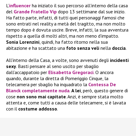
L’
influencer
ha iniziato il suo percorso all’interno della casa
del
Grande Fratello Vip
dopo 13 settimane dal sue inizio.
Ha fatto parte, infatti, di tutti quei personaggi famosi che
sono entrati nel reality a metà del tragitto, ma non molto
tempo dopo è dovuta uscire. Breve, infatti, la sua avventura
rispetto a quella di molti altri, ma non meno d’impatto.
Sonia Lorenzini
, quindi, ha fatto ritorno nella sua
abitazione e ha scattato una
foto senza veli
nella
doccia
.
All’interno della Casa, a volte, sono avvenuti degli
incidenti
sexy
. Basti pensare al seno uscito per sbaglio
dall’accappatoio per
Elisabetta Gregoraci
. O ancora
quando, durante la diretta di Pomeriggio Cinque, la
telecamera per sbaglio ha inquadrato la
Contessa De
Blanck completamente nuda
.
A lei
, però, questo genere di
cose
non sono mai capitate
. Anzi, è sempre stata molto
attenta e, come tutti a causa delle telecamere, si è lavata
con il
costume addosso
.