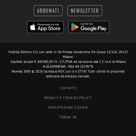
ABBONATI
NEWSLETTER
Visibilia Editrice S.r.l.
con sede in Via Privata Giovannino De Grassi 12/12A, 20123
Milano.
Capitale sociale € 100.000,00 I.V. - C.F./P.IVA ed iscrizione alla C.C.I.A.A. di Milano
N.10269990965 - REA MI-2519578.
Novella 2000 © 2026. Iscritta al ROC con il n.37767. Tutti i diritti di proprietà
letteraria ed artistica riservati.
CONTATTI
PRIVACY E COOKIES POLICY
IMPOSTAZIONI COOKIE
TORNA SU