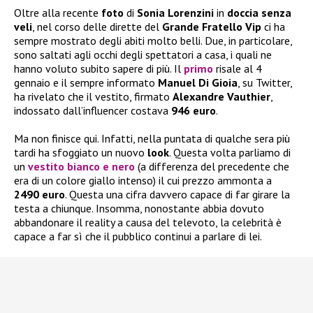
Oltre alla recente
foto
di
Sonia Lorenzini
in
doccia senza
veli
, nel corso delle dirette del
Grande Fratello Vip
ci ha
sempre mostrato degli abiti molto belli. Due, in particolare,
sono saltati agli occhi degli spettatori a casa, i quali ne
hanno voluto subito sapere di più. Il
primo
risale al 4
gennaio e il sempre informato
Manuel Di Gioia
, su Twitter,
ha rivelato che il vestito, firmato
Alexandre Vauthier
,
indossato dall’influencer costava
946 euro
.
Ma non finisce qui. Infatti, nella puntata di qualche sera più
tardi ha sfoggiato un nuovo
look
. Questa volta parliamo di
un
vestito bianco e nero
(a differenza del precedente che
era di un colore giallo intenso) il cui prezzo ammonta a
2490 euro
. Questa una cifra davvero capace di far girare la
testa a chiunque. Insomma, nonostante abbia dovuto
abbandonare il reality a causa del televoto, la celebrità è
capace a far sì che il pubblico continui a parlare di lei.