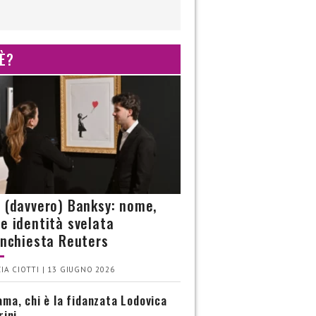
 È?
è (davvero) Banksy: nome,
 e identità svelata
’inchiesta Reuters
IA CIOTTI | 13 GIUGNO 2026
ma, chi è la fidanzata Lodovica
rini