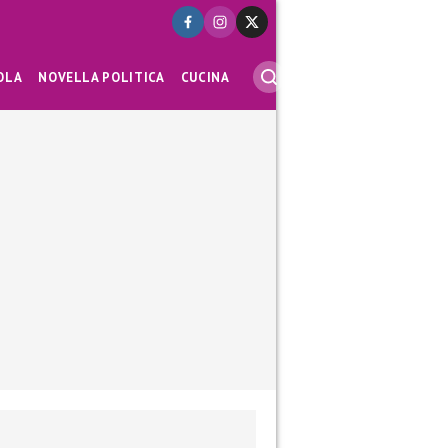
OLA
NOVELLA POLITICA
CUCINA