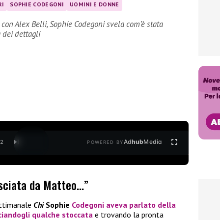
RI
SOPHIE CODEGONI
UOMINI E DONNE
 con Alex Belli, Sophie Codegoni svela com’è stata
 dei dettagli
Ad
hub
Media
/
2
POWERED BY
asciata da Matteo…”
ttimanale
Chi
Sophie
Codegoni
aveva parlato della
nciandogli qualche stoccata
e trovando
la pronta