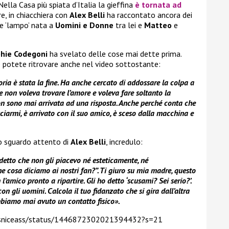
 Nella Casa più spiata d’Italia la gieffina
è tornata ad
re, in chiacchiera con
Alex Belli
ha raccontato ancora dei
re ‘lampo’ nata a
Uomini e Donne
tra lei e
Matteo
e
hie Codegoni
ha svelato delle cose mai dette prima.
e potete ritrovare anche nel video sottostante:
toria è stata la fine. Ha anche cercato di addossare la colpa a
 non voleva trovare l’amore e voleva fare soltanto la
on sono mai arrivata ad una risposta. Anche perché conta che
ciarmi, è arrivato con il suo amico, è sceso dalla macchina e
o sguardo attento di
Alex Belli
, incredulo:
detto che non gli piacevo né esteticamente, né
he cosa diciamo ai nostri fan?”. Ti giuro su mia madre, questo
l’amico pronto a ripartire. Gli ho detto ‘scusami? Sei serio?’.
n gli uomini. Calcola il tuo fidanzato che si gira dall’altra
abbiamo mai avuto un contatto fisico».
elsniceass/status/1446872302021394432?s=21