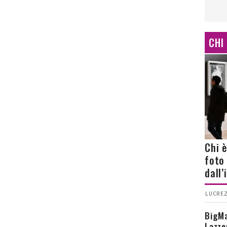
CHI
Chi 
foto
dall
LUCREZ
BigMa
Lazze