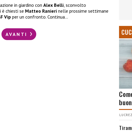
azione in giardino con
Alex Belli
, sconvolto
i è chiesti se
Matteo Ranieri
nelle prossime settimane
F Vip
per un confronto. Continua…
CUC
AVANTI
Come
buon
LUCREZ
Tiram