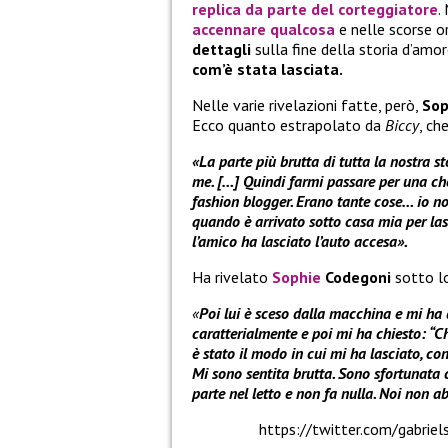
replica da parte del corteggiatore
.
accennare qualcosa
e nelle scorse o
dettagli
sulla fine della storia d’amo
com’è stata lasciata.
Nelle varie rivelazioni fatte, però,
Sop
Ecco quanto estrapolato da
Biccy
, ch
«La parte più brutta di tutta la nostra s
me. […] Quindi farmi passare per una che
fashion blogger. Erano tante cose… io n
quando è arrivato sotto casa mia per las
l’amico ha lasciato l’auto accesa».
Ha rivelato
Sophie
Codegoni
sotto l
«
Poi lui è sceso dalla macchina e mi ha 
caratterialmente e poi mi ha chiesto: “C
è stato il modo in cui mi ha lasciato, con 
Mi sono sentita brutta. Sono sfortunata co
parte nel letto e non fa nulla. Noi non 
https://twitter.com/gabri