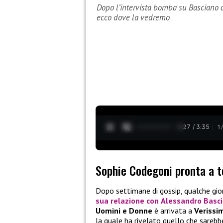
Dopo l’intervista bomba su Basciano a
ecco dove la vedremo
0:28 / 3:35
1
Sophie Codegoni pronta a t
Dopo settimane di gossip, qualche gi
sua relazione con
Alessandro Basc
Uomini e Donne
è arrivata a
Verissi
la quale ha rivelato quello che sareb