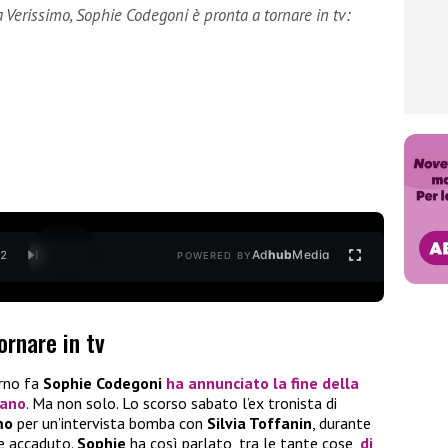
 Verissimo, Sophie Codegoni è pronta a tornare in tv:
Ad
hub
Media
/
2
POWERED BY
ornare in tv
orno fa
Sophie Codegoni
ha annunciato la fine della
iano
. Ma non solo. Lo scorso sabato l’ex tronista di
mo
per un’intervista bomba con
Silvia Toffanin
, durante
be accaduto.
Sophie
ha così parlato, tra le tante cose,
di