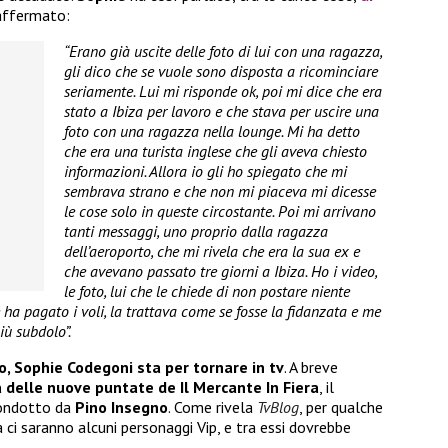
 affermato:
“Erano già uscite delle foto di lui con una ragazza,
gli dico che se vuole sono disposta a ricominciare
seriamente. Lui mi risponde ok, poi mi dice che era
stato a Ibiza per lavoro e che stava per uscire una
foto con una ragazza nella lounge. Mi ha detto
che era una turista inglese che gli aveva chiesto
informazioni. Allora io gli ho spiegato che mi
sembrava strano e che non mi piaceva mi dicesse
le cose solo in queste circostante. Poi mi arrivano
tanti messaggi, uno proprio dalla ragazza
dell’aeroporto, che mi rivela che era la sua ex e
che avevano passato tre giorni a Ibiza. Ho i video,
le foto, lui che le chiede di non postare niente
e ha pagato i voli, la trattava come se fosse la fidanzata e me
iù subdolo”.
o, Sophie Codegoni sta per tornare in tv
. A breve
 delle nuove puntate de Il Mercante In Fiera
, il
condotto da
Pino Insegno
. Come rivela
TvBlog
, per qualche
 ci saranno alcuni personaggi Vip, e tra essi dovrebbe