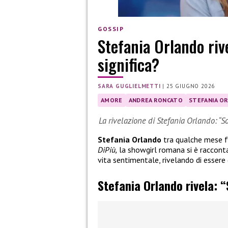
GOSSIP
Stefania Orlando riv
significa?
SARA GUGLIELMETTI
|
25 GIUGNO 2026
AMORE
ANDREA RONCATO
STEFANIA O
La rivelazione di Stefania Orlando: “S
Stefania Orlando
tra qualche mese fe
DiPiù,
la showgirl romana si è racconta
vita sentimentale, rivelando di esser
Stefania Orlando rivela: 