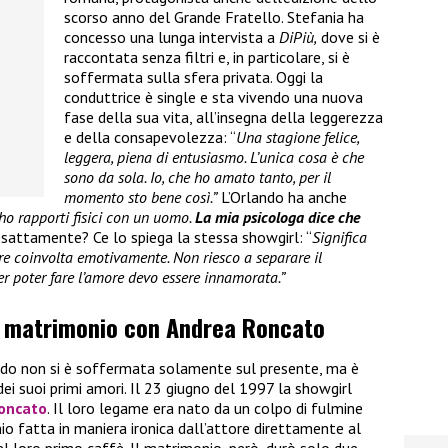
scorso anno del Grande Fratello. Stefania ha
concesso una lunga intervista a
DiPiù,
dove si è
raccontata senza filtri e, in particolare, si è
soffermata sulla sfera privata. Oggi la
conduttrice è single e sta vivendo una nuova
fase della sua vita, all’insegna della leggerezza
e della consapevolezza: “
Una stagione felice,
leggera, piena di entusiasmo. L’unica cosa è che
sono da sola. Io, che ho amato tanto, per il
momento sto bene così.”
L’Orlando ha anche
ho rapporti fisici con un uomo.
La mia psicologa dice che
esattamente? Ce lo spiega la stessa showgirl: “
Significa
ere coinvolta emotivamente. Non riesco a separare il
per poter fare l’amore devo essere innamorata.”
mo matrimonio con Andrea Roncato
ando non si è soffermata solamente sul presente, ma è
ei suoi primi amori. Il 23 giugno del 1997 la showgirl
oncato
. Il loro legame era nato da un colpo di fulmine
o fatta in maniera ironica dall’attore direttamente al