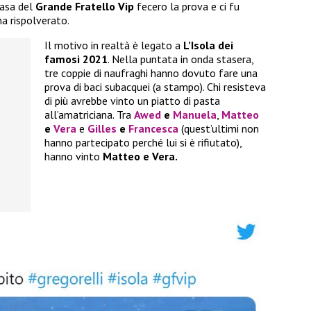
casa del
Grande Fratello Vip
fecero la prova e ci fu
ha rispolverato.
Il motivo in realtà è legato a
L’Isola dei
famosi 2021
. Nella puntata in onda stasera,
tre coppie di naufraghi hanno dovuto fare una
prova di baci subacquei (a stampo). Chi resisteva
di più avrebbe vinto un piatto di pasta
all’amatriciana. Tra
Awed
e
Manuela
,
Matteo
e
Vera
e
Gilles
e
Francesca
(quest’ultimi non
hanno partecipato perché lui si è rifiutato),
hanno vinto
Matteo e Vera.