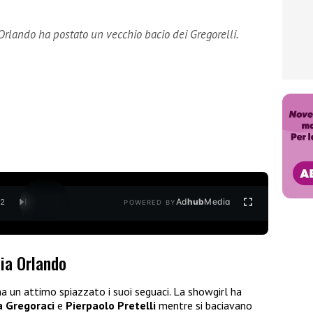
rlando ha postato un vecchio bacio dei Gregorelli.
Ad
hub
Media
/
2
POWERED BY
nia Orlando
a un attimo spiazzato i suoi seguaci. La showgirl ha
a Gregoraci
e
Pierpaolo Pretelli
mentre si baciavano