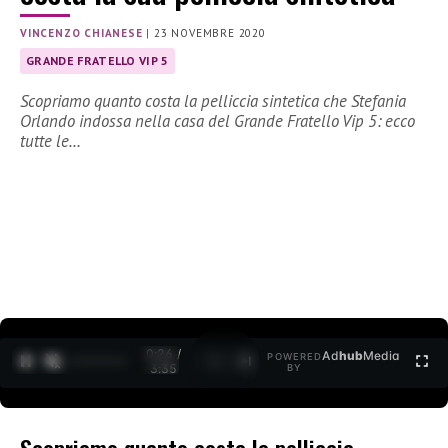
VINCENZO CHIANESE
|
23 NOVEMBRE 2020
GRANDE FRATELLO VIP 5
Scopriamo quanto costa la pelliccia sintetica che Stefania
Orlando indossa nella casa del Grande Fratello Vip 5: ecco
tutte le…
0:26 /
Ad
hub
Media
POWERED
1
/
2
3:35
BY