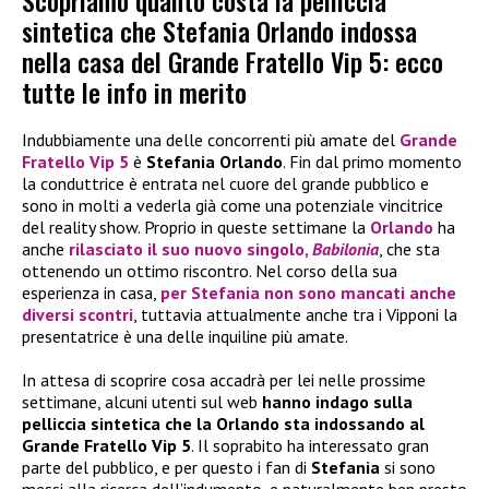
Scopriamo quanto costa la pelliccia
sintetica che Stefania Orlando indossa
nella casa del Grande Fratello Vip 5: ecco
tutte le info in merito
Indubbiamente una delle concorrenti più amate del
Grande
Fratello Vip 5
è
Stefania Orlando
. Fin dal primo momento
la conduttrice è entrata nel cuore del grande pubblico e
sono in molti a vederla già come una potenziale vincitrice
del reality show. Proprio in queste settimane la
Orlando
ha
anche
rilasciato il suo nuovo singolo,
Babilonia
, che sta
ottenendo un ottimo riscontro. Nel corso della sua
esperienza in casa,
per
Stefania
non sono mancati anche
diversi scontri
, tuttavia attualmente anche tra i Vipponi la
presentatrice è una delle inquiline più amate.
In attesa di scoprire cosa accadrà per lei nelle prossime
settimane, alcuni utenti sul web
hanno indago sulla
pelliccia sintetica che la Orlando sta indossando al
Grande Fratello Vip 5
. Il soprabito ha interessato gran
parte del pubblico, e per questo i fan di
Stefania
si sono