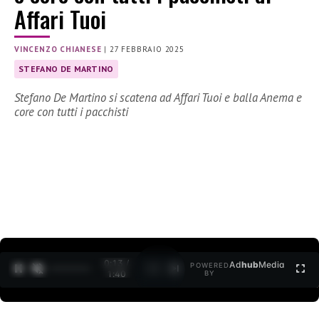
Affari Tuoi
VINCENZO CHIANESE
|
27 FEBBRAIO 2025
STEFANO DE MARTINO
Stefano De Martino si scatena ad Affari Tuoi e balla Anema e
core con tutti i pacchisti
0:14 /
Ad
hub
Media
POWERED
1
/
2
1:40
BY