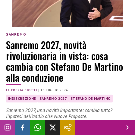
SANREMO
Sanremo 2027, novità
rivoluzionaria in vista: cosa
cambia con Stefano De Martino
alla conduzione
LUCREZIA CIOTTI
|
16 LUGLIO 2026
INDISCREZIONE
SANREMO 2027
STEFANO DE MARTINO
Sanremo 2027, una novità importante: cambia tutto?
L’ipotesi dell’addio alle Nuove Proposte.
Sanremo 2027
verso una nuova era: il Festival sembra
cambiare volto con l’arrivo di Stefano De Martino alla