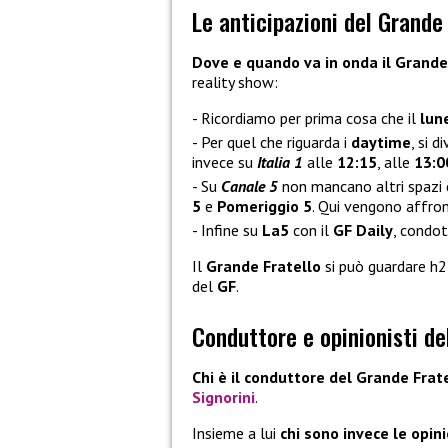
Le anticipazioni del Grande
Dove e quando va in onda il Grande
reality show:
Ricordiamo per prima cosa che il
lun
Per quel che riguarda i
daytime
, si 
invece su
Italia 1
alle
12:15
, alle
13:
Su
Canale 5
non mancano altri spazi 
5
e
Pomeriggio 5
. Qui vengono affron
Infine su
La5
con il
GF Daily
, condo
Il
Grande Fratello
si può guardare h
del
GF
.
Conduttore e opinionisti de
Chi è il conduttore del Grande Frat
Signorini
.
Insieme a lui
chi sono invece le opin