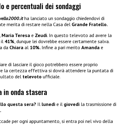
lo e percentuali dei sondaggi
ella2000.it
ha lanciato un sondaggio chiedendovi di
ate merita di restare nella Casa del
Grande Fratello.
, Maria Teresa
e
Zeudi
. In questo televoto ad avere la
il
41%
, dunque lei dovrebbe essere certamente salva.
ta da
Chiara
al
10%.
Infine a pari merito
Amanda
e
are di lasciare il gioco potrebbero essere proprio
 la certezza effettiva si dovrà attendere la puntata di
isultato del
televoto
ufficiale.
a in onda stasera
ello questa sera?
Il
lunedì
e il
giovedì
la trasmissione di
.
ccade per ogni appuntamento, si entra poi nel vivo della