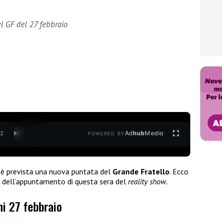
l GF del 27 febbraio
Ad
hub
Media
/
2
POWERED BY
, è prevista una nuova puntata del
Grande
Fratello
. Ecco
a dell’appuntamento di questa sera del
reality show.
ni 27 febbraio