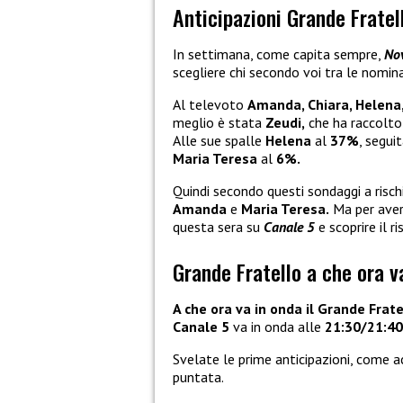
Anticipazioni Grande Fratel
In settimana, come capita sempre,
Nov
scegliere chi secondo voi tra le nomin
Al televoto
Amanda, Chiara, Helena
meglio è stata
Zeudi,
che ha raccolto 
Alle sue spalle
Helena
al
37%
, segui
Maria Teresa
al
6%.
Quindi secondo questi sondaggi a rischi
Amanda
e
Maria Teresa.
Ma per avere
questa sera su
Canale 5
e scoprire il r
Grande Fratello a che ora v
A che ora va in onda il Grande Frat
Canale 5
va in onda alle
21:30/21:40
Svelate le prime anticipazioni, come a
puntata.