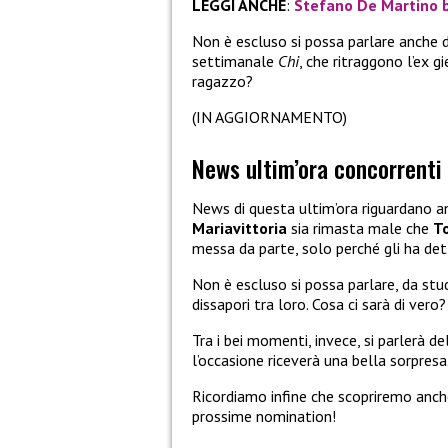
LEGGI ANCHE
:
Stefano De Martino ba
Non è escluso si possa parlare anche 
settimanale
Chi
, che ritraggono l’ex g
ragazzo?
(IN AGGIORNAMENTO)
News ultim’ora concorrenti 
News di questa ultim’ora riguardano an
Mariavittoria
sia rimasta male che
T
messa da parte, solo perché gli ha det
Non è escluso si possa parlare, da stu
dissapori tra loro. Cosa ci sarà di vero?
Tra i bei momenti, invece, si parlerà 
l’occasione riceverà una bella sorpresa
Ricordiamo infine che scopriremo anch
prossime nomination!