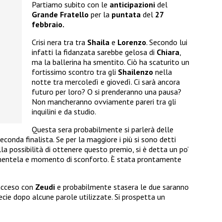
Partiamo subito con le
anticipazioni
del
Grande Fratello
per la
puntata
del
27
febbraio.
Crisi nera tra tra
Shaila
e
Lorenzo
. Secondo lui
infatti la fidanzata sarebbe gelosa di
Chiara
,
ma la ballerina ha smentito. Ciò ha scaturito un
fortissimo scontro tra gli
Shailenzo
nella
notte tra mercoledì e giovedì. Ci sarà ancora
futuro per loro? O si prenderanno una pausa?
Non mancheranno ovviamente pareri tra gli
inquilini e da studio.
Questa sera probabilmente si parlerà delle
conda finalista. Se per la maggiore i più si sono detti
a possibilità di ottenere questo premio, si è detta un po’
amentela e momento di sconforto. È stata prontamente
acceso con
Zeudi
e probabilmente stasera le due saranno
ecie dopo alcune parole utilizzate. Si prospetta un