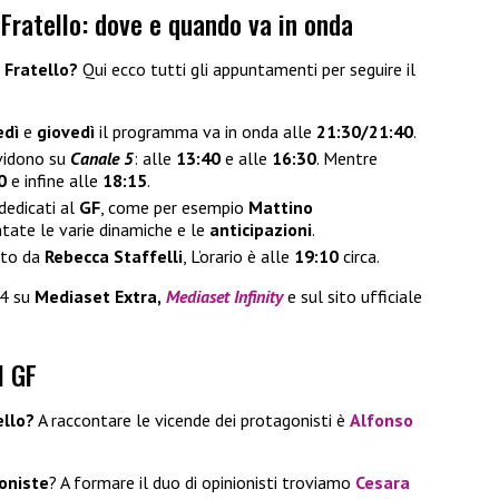
 Fratello: dove e quando va in onda
 Fratello?
Qui ecco tutti gli appuntamenti per seguire il
edì
e
giovedì
il programma va in onda alle
21:30/21:40
.
dividono su
Canale 5
: alle
13:40
e alle
16:30
. Mentre
00
e infine alle
18:15
.
dedicati al
GF
, come per esempio
Mattino
tate le varie dinamiche e le
anticipazioni
.
tto da
Rebecca Staffelli
, L’orario è alle
19:10
circa.
24 su
Mediaset Extra,
Mediaset Infinity
e sul sito ufficiale
l GF
ello?
A raccontare le vicende dei protagonisti è
Alfonso
ioniste
? A formare il duo di opinionisti troviamo
Cesara