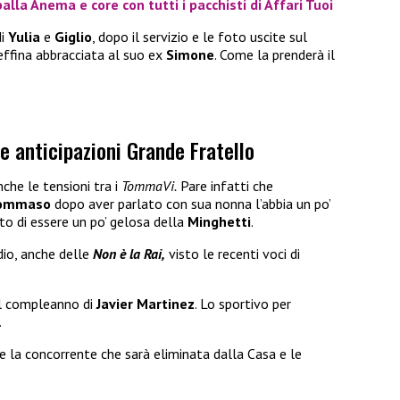
lla Anema e core con tutti i pacchisti di Affari Tuoi
di
Yulia
e
Giglio
, dopo il servizio e le foto uscite sul
ieffina abbracciata al suo ex
Simone
. Come la prenderà il
e anticipazioni Grande Fratello
che le tensioni tra i
TommaVi.
Pare infatti che
ommaso
dopo aver parlato con sua nonna l’abbia un po’
to di essere un po’ gelosa della
Minghetti
.
dio, anche delle
Non è la Rai,
visto le recenti voci di
del compleanno di
Javier Martinez
. Lo sportivo per
.
e la concorrente che sarà eliminata dalla Casa e le