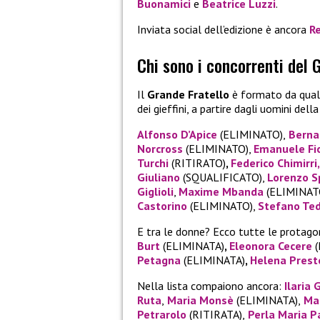
Buonamici
e
Beatrice Luzzi
.
Inviata social dell’edizione è ancora
Re
Chi sono i concorrenti del 
Il
Grande Fratello
è formato da quali
dei gieffini, a partire dagli uomini dell
Alfonso D’Apice
(ELIMINATO),
Berna
Norcross
(ELIMINATO),
Emanuele Fio
Turchi
(RITIRATO)
,
Federico Chimirri,
Giuliano
(SQUALIFICATO),
Lorenzo S
Giglioli
,
Maxime Mbanda
(ELIMINAT
Castorino
(ELIMINATO),
Stefano Ted
E tra le donne? Ecco tutte le protago
Burt
(ELIMINATA)
,
Eleonora Cecere
(
Petagna
(ELIMINATA)
,
Helena Prest
Nella lista compaiono ancora:
Ilaria 
Ruta
,
Maria Monsè
(ELIMINATA),
Mar
Petrarolo
(RITIRATA),
Perla Maria P