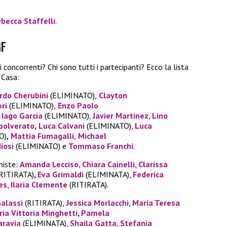
becca Staffelli
.
GF
 concorrenti? Chi sono tutti i partecipanti? Ecco la lista
a Casa:
rdo Cherubini
(ELIMINATO),
Clayton
ri
(ELIMINATO),
Enzo Paolo
Iago Garcia
(ELIMINATO),
Javier Martinez
,
Lino
polverato
,
Luca Calvani
(ELIMINATO),
Luca
O)
,
Mattia Fumagalli,
Michael
iosi
(ELIMINATO) e
Tommaso Franchi
.
niste:
Amanda Lecciso,
Chiara Cainelli
,
Clarissa
RITIRATA)
,
Eva Grimaldi
(ELIMINATA),
Federica
es
,
I
laria Clemente
(RITIRATA).
Galassi
(RITIRATA),
Jessica Morlacchi
,
Maria Teresa
ia Vittoria Minghetti
,
Pamela
aravia
(ELIMINATA),
Shaila Gatta
,
Stefania