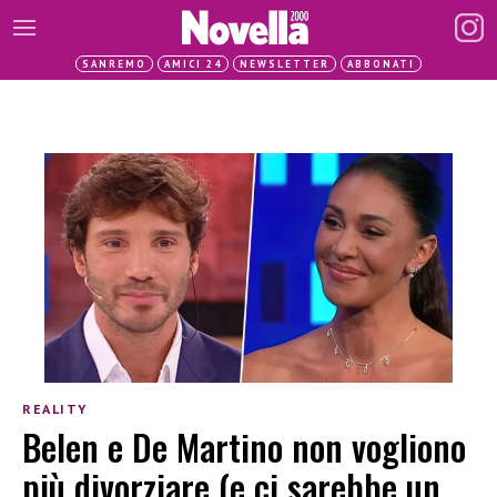
SANREMO
AMICI 24
NEWSLETTER
ABBONATI
REALITY
Belen e De Martino non vogliono
più divorziare (e ci sarebbe un