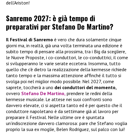
dell’Ariston!
Sanremo 2027: è già tempo di
preparativi per Stefano De Martino?
Il Festival di Sanremo
è vero che dura solamente cinque
giorni ma, in realtà, già una volta terminata una edizione è
subito tempo di pensare alla prossima, tra i Big da scegliere,
le Nuove Proposte, i co-conduttori, le co-conduttrici, il come
si svilupperanno le varie serate eccetera. Insomma, tutto
quello che c’è dietro la realizzazione della kermesse richiede
tanto tempo e la massima attenzione affinché il tutto si
svolga poi nel miglior modo possibile. Nel 2027, come
saprete, toccherà a uno
dei conduttori del momento,
ovvero
Stefano De Martino,
prendere le redini della
kermesse musicale. Le attese nei suoi confronti sono
davvero elevate, ci si aspetta tanto ed è per questo che il
conduttore napoletano è da settimane già al lavoro per
preparare il Festival. Nelle ultime ore è spuntata
un’indiscrezione davvero clamorosa: pare che Stefano voglia
proprio la sua ex moglie, Belen Rodriguez, sul palco con lui!