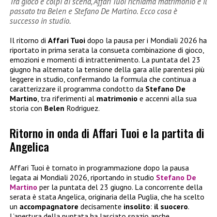
Tra gioco e colpi di scena, Affari Tuoi richiama matrimonio e il
passato tra Belen e Stefano De Martino. Ecco cosa è
successo in studio.
Il ritorno di
Affari Tuoi
dopo la pausa per i Mondiali 2026 ha
riportato in prima serata la consueta combinazione di gioco,
emozioni e momenti di intrattenimento. La puntata del 23
giugno ha alternato la tensione della gara alle parentesi più
leggere in studio, confermando la formula che continua a
caratterizzare il programma condotto da
Stefano De
Martino
, tra riferimenti al
matrimonio
e accenni alla sua
storia con
Belen
Rodriguez.
Ritorno in onda di Affari Tuoi e la partita di
Angelica
Affari Tuoi è tornato in programmazione dopo la pausa
legata ai Mondiali 2026, riportando in studio
Stefano De
Martino
per la puntata del 23 giugno. La concorrente della
serata è stata Angelica, originaria della Puglia, che ha scelto
un
accompagnatore
decisamente
insolito
:
il suocero
.
L’apertura della puntata ha lasciato spazio anche