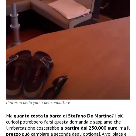
L’interno dello yatch del conduttore
Ma
quanto costa la barca di Stefano De Martino
? I più
curiosi potrebbero farsi questa domanda e sappiamo che
l’imbarcazione costerebbe
a partire dai 250.000 euro
, ma il
prezzo
può cambiare a seconda degli optional. A voi piace e