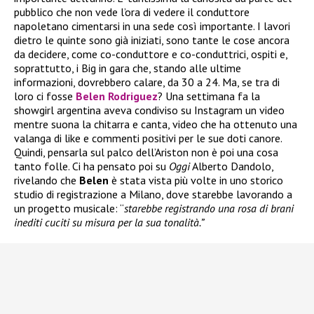
pubblico che non vede l’ora di vedere il conduttore
napoletano cimentarsi in una sede così importante. I lavori
dietro le quinte sono già iniziati, sono tante le cose ancora
da decidere, come co-conduttore e co-conduttrici, ospiti e,
soprattutto, i Big in gara che, stando alle ultime
informazioni, dovrebbero calare, da 30 a 24. Ma, se tra di
loro ci fosse
Belen Rodriguez
? Una settimana fa la
showgirl argentina aveva condiviso su Instagram un video
mentre suona la chitarra e canta, video che ha ottenuto una
valanga di like e commenti positivi per le sue doti canore.
Quindi, pensarla sul palco dell’Ariston non è poi una cosa
tanto folle. Ci ha pensato poi su
Oggi
Alberto Dandolo,
rivelando che
Belen
è stata vista più volte in uno storico
studio di registrazione a Milano, dove starebbe lavorando a
un progetto musicale: “
starebbe registrando una rosa di brani
inediti cuciti su misura per la sua tonalità.”