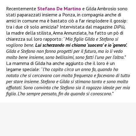
Recentemente
Stefano De Martino
e Gilda Ambrosio sono
stati paparazzati insieme a Ponza, in compagnia anche di
amici in comune ma è bastato ciò a far riesplodere il gossip:
tra i due c’è solo amicizia? Intervistata dal magazine
DiPiù,
la madre della stilista, Anna Annunziata, ha fatto un pò di
chiarezza sul loro rapporto: “
Mia figlia Gilda e Stefano si
vogliono bene.
Lui scherzando mi chiama ‘suocera’ e io ‘genero’.
Gilda e Stefano non fanno progetti per il futuro, ma io li vedo
molto bene insieme, sono bellissimi, sono fatti l’uno per l’altra.”
La mamma di Gilda ha anche aggiunto che il loro è un
legame speciale: “
l’ho capito circa un anno fa, quando ho
notato che si cercavano con molta frequenza e facevano di tutto
per stare insieme. Stefano e Gilda si stimano tanto e sono molto
affiatati. Sono convinta che Stefano sia il ragazzo ideale per mia
figlia. L’ho sempre pensato, fin da quando si conoscono.”