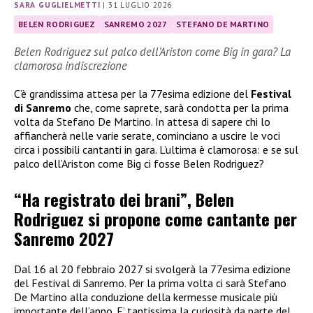
SARA GUGLIELMETTI
|
31 LUGLIO 2026
BELEN RODRIGUEZ
SANREMO 2027
STEFANO DE MARTINO
Belen Rodriguez sul palco dell’Ariston come Big in gara? La
clamorosa indiscrezione
C’è grandissima attesa per la 77esima edizione del
Festival
di Sanremo
che, come saprete, sarà condotta per la prima
volta da Stefano De Martino. In attesa di sapere chi lo
affiancherà nelle varie serate, cominciano a uscire le voci
circa i possibili cantanti in gara. L’ultima è clamorosa: e se sul
palco dell’Ariston come Big ci fosse Belen Rodriguez?
“Ha registrato dei brani”, Belen
Rodriguez si propone come cantante per
Sanremo 2027
Dal 16 al 20 febbraio 2027 si svolgerà la 77esima edizione
del Festival di Sanremo. Per la prima volta ci sarà Stefano
De Martino alla conduzione della kermesse musicale più
importante dell’anno. E’ tantissima la curiosità da parte del