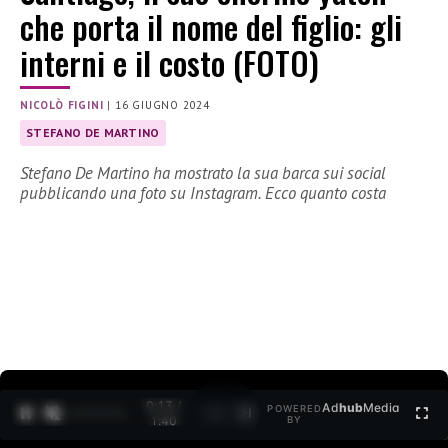
che porta il nome del figlio: gli
interni e il costo (FOTO)
NICOLÒ FIGINI
|
16 GIUGNO 2024
STEFANO DE MARTINO
Stefano De Martino ha mostrato la sua barca sui social
pubblicando una foto su Instagram. Ecco quanto costa
0:15 /
Ad
hub
Media
POWERED
1
/
2
1:40
BY