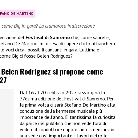
FANO DE MARTINO
n come Big in gara? La clamorosa indiscrezione
 edizione del
Festival di Sanremo
che, come saprete,
efano De Martino. In attesa di sapere chi lo affiancherà
e voci circa i possibili cantanti in gara. L’ultima è
n come Big ci fosse Belen Rodriguez?
, Belen Rodriguez si propone come
27
Dal 16 al 20 febbraio 2027 si svolgerà la
77esima edizione del Festival di Sanremo. Per
la prima volta ci sarà Stefano De Martino alla
conduzione della kermesse musicale più
importante dell’anno. E’ tantissima la curiosità
da parte del pubblico che non vede l’ora di
vedere il conduttore napoletano cimentarsi in
una sede così importante. I lavori dietro le