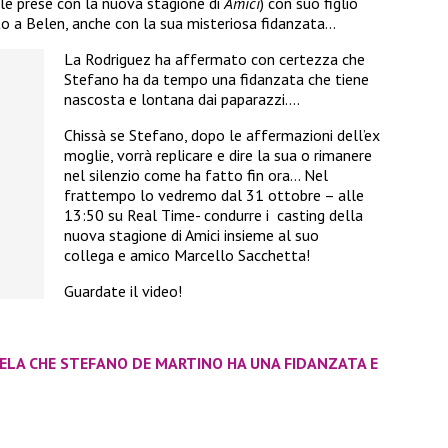
lle prese con la nuova stagione di
Amici
) con suo figlio
to a Belen, anche con la sua misteriosa fidanzata…
La Rodriguez ha affermato con certezza che
Stefano ha da tempo una fidanzata che tiene
nascosta e lontana dai paparazzi….
Chissà se Stefano, dopo le affermazioni dell’ex
moglie, vorrà replicare e dire la sua o rimanere
nel silenzio come ha fatto fin ora… Nel
frattempo lo vedremo dal 31 ottobre – alle
13:50 su Real Time- condurre i casting della
nuova stagione di Amici insieme al suo
collega e amico Marcello Sacchetta!
Guardate il video!
ELA CHE STEFANO DE MARTINO HA UNA FIDANZATA E