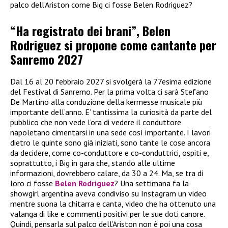
palco dell’Ariston come Big ci fosse Belen Rodriguez?
“Ha registrato dei brani”, Belen
Rodriguez si propone come cantante per
Sanremo 2027
Dal 16 al 20 febbraio 2027 si svolgerà la 77esima edizione
del Festival di Sanremo. Per la prima volta ci sarà Stefano
De Martino alla conduzione della kermesse musicale più
importante dell’anno. E’ tantissima la curiosità da parte del
pubblico che non vede l’ora di vedere il conduttore
napoletano cimentarsi in una sede così importante. I lavori
dietro le quinte sono già iniziati, sono tante le cose ancora
da decidere, come co-conduttore e co-conduttrici, ospiti e,
soprattutto, i Big in gara che, stando alle ultime
informazioni, dovrebbero calare, da 30 a 24. Ma, se tra di
loro ci fosse
Belen Rodriguez
? Una settimana fa la
showgirl argentina aveva condiviso su Instagram un video
mentre suona la chitarra e canta, video che ha ottenuto una
valanga di like e commenti positivi per le sue doti canore.
Quindi, pensarla sul palco dell’Ariston non è poi una cosa