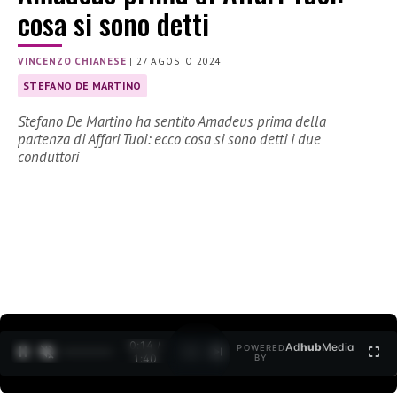
cosa si sono detti
VINCENZO CHIANESE
|
27 AGOSTO 2024
STEFANO DE MARTINO
Stefano De Martino ha sentito Amadeus prima della
partenza di Affari Tuoi: ecco cosa si sono detti i due
conduttori
0:15 /
Ad
hub
Media
POWERED
1
/
2
1:40
BY