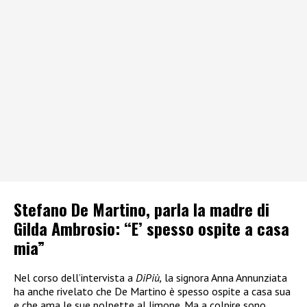
Stefano De Martino, parla la madre di
Gilda Ambrosio: “E’ spesso ospite a casa
mia”
Nel corso dell’intervista a
DiPiù,
la signora Anna Annunziata
ha anche rivelato che De Martino è spesso ospite a casa sua
e che ama le sue polpette al limone. Ma a colpire sono