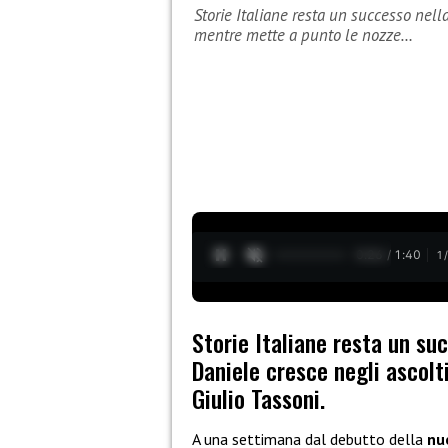
Storie Italiane resta un successo nell
mentre mette a punto le nozze…
0:27 / 1:40
1
Storie Italiane resta un su
Daniele cresce negli ascol
Giulio Tassoni.
A una settimana dal debutto della
nu