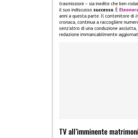
trasmissioni – sia inedite che ben rod
il suo indiscusso
successo
. È
Eleonor
anni a questa parte. Il contenitore di
i
cronaca, continua a raccogliere numer
senz’altro di una conduzione asciutta,
redazione immancabilmente aggiornata e
TV all’imminente matrimon