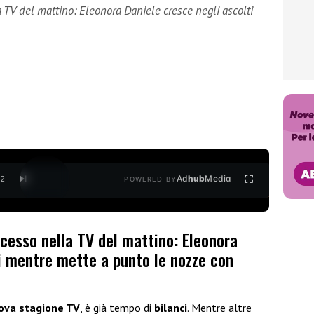
a TV del mattino: Eleonora Daniele cresce negli ascolti
Ad
hub
Media
/
2
POWERED BY
ccesso nella TV del mattino: Eleonora
ti mentre mette a punto le nozze con
ova stagione TV
, è già tempo di
bilanci
. Mentre altre