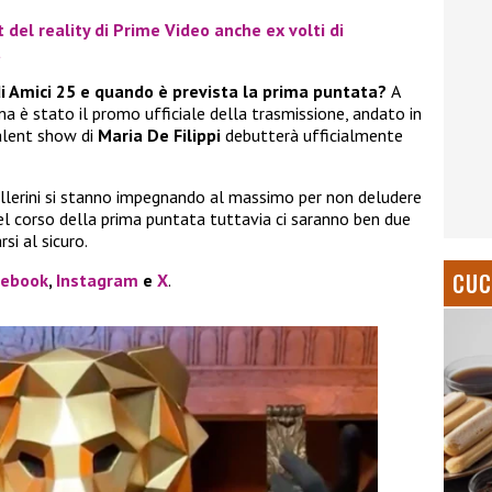
t del reality di Prime Video anche ex volti di
a
di Amici 25 e quando è prevista la prima puntata?
A
 è stato il promo ufficiale della trasmissione, andato in
talent show di
Maria De Filippi
debutterà ufficialmente
 ballerini si stanno impegnando al massimo per non deludere
nel corso della prima puntata tuttavia ci saranno ben due
si al sicuro.
CUC
cebook
,
Instagram
e
X
.