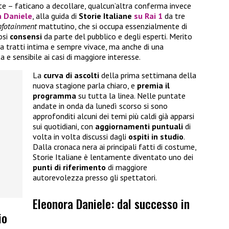
ate – faticano a decollare, qualcun’altra conferma invece
a Daniele
, alla guida di
Storie Italiane
su Rai 1
da tre
nfotainment
mattutino, che si occupa essenzialmente di
osi
consensi
da parte del pubblico e degli esperti. Merito
 a tratti intima e sempre vivace, ma anche di una
 sensibile ai casi di maggiore interesse.
La
curva di ascolti
della prima settimana della
nuova stagione parla chiaro, e
premia il
programma
su tutta la linea. Nelle puntate
andate in onda da lunedì scorso si sono
approfonditi alcuni dei temi più caldi già apparsi
sui quotidiani, con
aggiornamenti puntuali
di
volta in volta discussi dagli
ospiti in studio
.
Dalla cronaca nera ai principali fatti di costume,
Storie Italiane è lentamente diventato uno dei
punti di riferimento
di maggiore
autorevolezza presso gli spettatori.
Eleonora Daniele: dal successo in
io