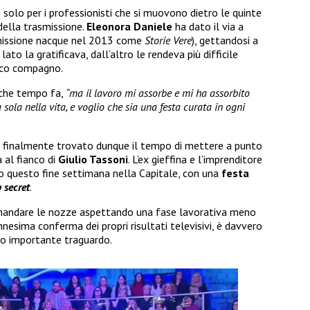
solo per i professionisti che si muovono dietro le quinte
ella trasmissione.
Eleonora Daniele
ha dato il via a
missione nacque nel 2013 come
Storie Vere
), gettandosi a
ato la gratificava, dall’altro le rendeva più difficile
rico compagno.
che tempo fa,
“ma il lavoro mi assorbe e mi ha assorbito
ola nella vita, e voglio che sia una festa curata in ogni
a finalmente trovato dunque il tempo di mettere a punto
 al fianco di
Giulio Tassoni
. L’ex gieffina e l’imprenditore
o questo fine settimana nella Capitale, con una
festa
 secret
.
rimandare le nozze aspettando una fase lavorativa meno
ennesima conferma dei propri risultati televisivi, è davvero
tro importante traguardo.