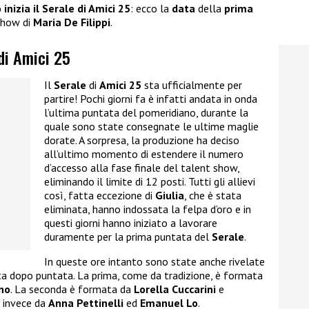
inizia il Serale di Amici 25
: ecco la
data
della
prima
 show di
Maria De Filippi
.
 di Amici 25
Il
Serale
di
Amici 25
sta ufficialmente per
partire! Pochi giorni fa è infatti andata in onda
l’ultima puntata del pomeridiano, durante la
quale sono state consegnate le ultime maglie
dorate. A sorpresa, la produzione ha deciso
all’ultimo momento di estendere il numero
d’accesso alla fase finale del talent show,
eliminando il limite di 12 posti. Tutti gli allievi
così, fatta eccezione di
Giulia
, che è stata
eliminata, hanno indossata la felpa d’oro e in
questi giorni hanno iniziato a lavorare
duramente per la prima puntata del
Serale
.
In queste ore intanto sono state anche rivelate
ata dopo puntata. La prima, come da tradizione, è formata
no
. La seconda è formata da
Lorella Cuccarini
e
a invece da
Anna Pettinelli
ed
Emanuel Lo
.