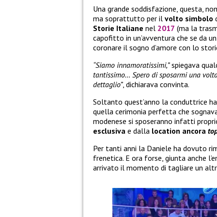
Una grande soddisfazione, questa, non 
ma soprattutto per il
volto simbolo
d
Storie Italiane
nel
2017
(ma la tras
capofitto in un’avventura che se da un l
coronare il sogno d’amore con lo sto
“Siamo innamoratissimi,”
spiegava qual
tantissimo… Spero di sposarmi una volta s
dettaglio”
, dichiarava convinta.
Soltanto quest’anno la conduttrice h
quella cerimonia perfetta che sognava
modenese si sposeranno infatti propri
esclusiva
e dalla
location ancora
top
Per tanti anni la Daniele ha dovuto 
frenetica. E ora forse, giunta anche l’
arrivato il momento di tagliare un al