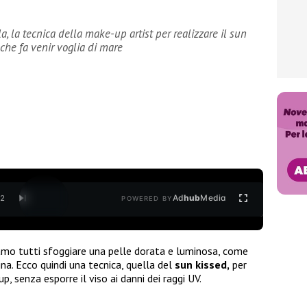
 la tecnica della make-up artist per realizzare il sun
che fa venir voglia di mare
Ad
hub
Media
/
2
POWERED BY
iamo tutti sfoggiare una pelle dorata e luminosa, come
. Ecco quindi una tecnica, quella del
sun kissed,
per
p, senza esporre il viso ai danni dei raggi UV.