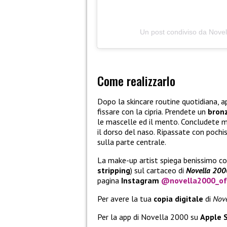
Un post condiviso da Novel
Come realizzarlo
Dopo la skincare routine quotidiana, 
fissare con la cipria. Prendete un
bron
le mascelle ed il mento. Concludete m
il dorso del naso. Ripassate con poch
sulla parte centrale.
La make-up artist spiega benissimo co
stripping
) sul cartaceo di
Novella 200
pagina
Instagram
@novella2000_off
Per avere la tua
copia digitale
di
Nove
Per la app di Novella 2000 su
Apple