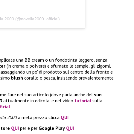
la 2000 (@novella2000_official)
applicate una BB cream o un fondotinta leggero, senza
zer
(in crema o polvere) e sfumate le tempie, gli zigomi,
assaggiando un po’ di prodotto sul centro della fronte e
issimo
blush
corallo o pesca, insistendo prevalentemente
me fare nel suo articolo (dove parla anche del
sun
0
attualmente in edicola, e nel video
tutorial
sulla
icial
.
lla 2000
a metà prezzo clicca
QUI
Store
QUI
per e per
Google
Play
QUI