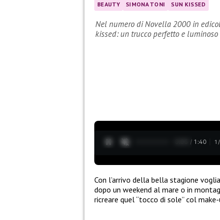
BEAUTY
SIMONA TONI
SUN KISSED
Nel numero di Novella 2000 in edicola,
kissed: un trucco perfetto e luminoso 
0:06 / 1:40
1
Con l’arrivo della bella stagione vogl
dopo un weekend al mare o in montagna
ricreare quel “tocco di sole” col make-u