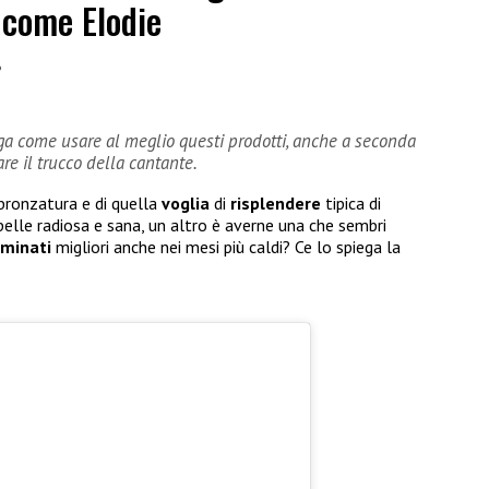
 come Elodie
6
ga come usare al meglio questi prodotti, anche a seconda
are il trucco della cantante.
bbronzatura e di quella
voglia
di
risplendere
tipica di
elle radiosa e sana, un altro è averne una che sembri
uminati
migliori anche nei mesi più caldi? Ce lo spiega la