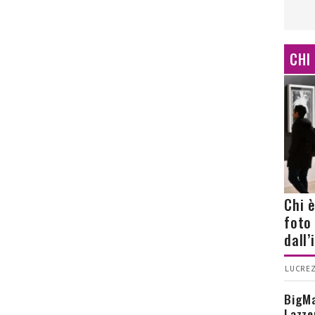
CHI
Chi 
foto
dall
LUCREZ
BigMa
Lazze