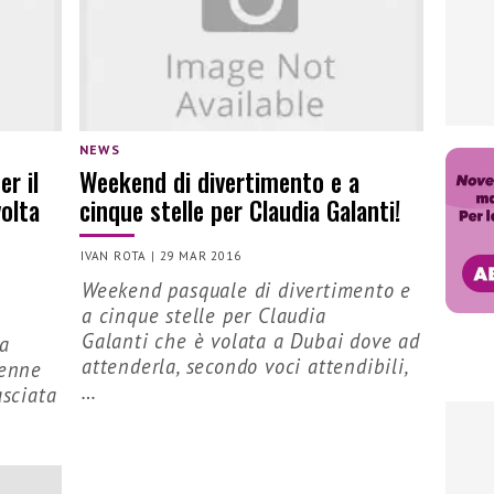
NEWS
er il
Weekend di divertimento e a
volta
cinque stelle per Claudia Galanti!
IVAN ROTA
|
29 MAR 2016
Weekend pasquale di divertimento e
a cinque stelle per Claudia
Galanti che è volata a Dubai dove ad
la
attenderla, secondo voci attendibili,
ienne
…
asciata