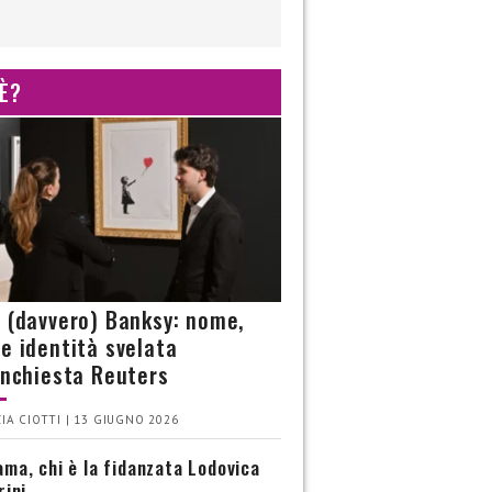
 È?
è (davvero) Banksy: nome,
 e identità svelata
’inchiesta Reuters
IA CIOTTI | 13 GIUGNO 2026
ma, chi è la fidanzata Lodovica
rini