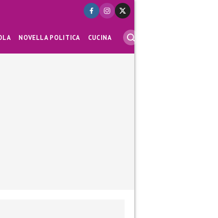
OLA
NOVELLA POLITICA
CUCINA